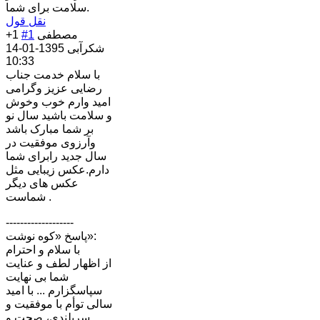
سلامت برای شما.
نقل قول
مصطفی
#1
+1
شکرآبی
1395-01-14
10:33
با سلام خدمت جناب
رضایی عزیز وگرامی
امید وارم خوب وخوش
و سلامت باشید سال نو
بر شما مبارک باشد
وآرزوی موفقیت در
سال جدید رابرای شما
دارم.عکس زیبایی مثل
عکس های دیگر
شماست .
-------------------
پاسخ «کوه نوشت»:
با سلام و احترام
از اظهار لطف و عنایت
شما بی نهایت
سپاسگزارم ... با امید
سالی توأم با موفقیت و
سربلندی، صحت و