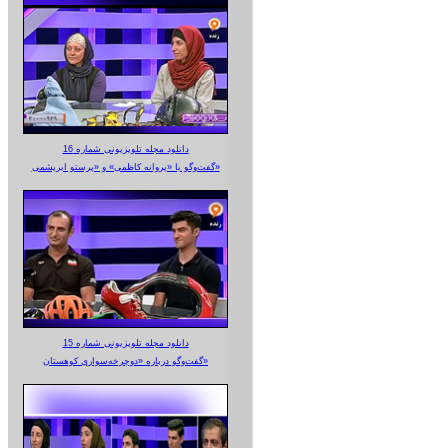
دانلود مجله تلویزیونی شماره 16
گفت‌وگو با «پروانه کاظمی» و «پرستو‌ ابریشمی»
دانلود مجله تلویزیونی شماره 15
گفت‌وگو درباره «دوچرخه‌سواری کوهستان»