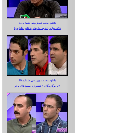
دانلود مجله تلویزیونی شماره 21
گفت‌وگو با «رضا شهلائی» فاتح «آناپورنا»
دانلود مجله تلویزیونی شماره 20
با برگزیدگان «جشنواره صعودهای برتر»