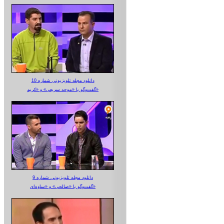
دانلود مجله تلویزیونی شماره 10
گفت‌وگو با «موحد سریعی» و «کریم»
دانلود مجله تلویزیونی شماره 9
گفت‌وگو با «صالحی» و «ساوه‌ای»