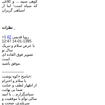
کوهی سپید ... و کلاغی
که سیاه است؛ اما از
سیاهی گریزان!‌
نظرات
رویا قدیمی
#2
+1
1395-01-14 12:47
با عرض سلام و تبریک
سال نو
تصویر فوق العاده ای
است .
موفق باشید.
-------------------
پاسخ «کوه نوشت»:
با سلام و احترام
از اظهار لطف و عنایت
شما بی نهایت
سپاسگزارم ... با امید
سالی توأم با موفقیت و
سربلندی، صحت و