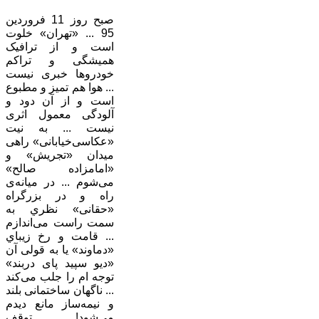
صبح روز 11 فروردین
95 ... «تهران» خلوت
است و از ترافیک
همیشگی و تراکم
خودروها خبری نیست
... هوا هم تمیز و مطبوع
است و از آن دود و
آلودگی معمول اثری
نیست ... به نیت
«عکاسی‌خیابانی» راهی
میدان «تجریش» و
«امامزاده صالح»
می‌شوم ... در میانه‌ی
راه و در بزرگراه
«حقانی» نظري به
سمت راست می‌اندازم
... قامت و رخ زيباي
«دماوند» یا به قولی آن
«دیو سپید پای دربند»
توجه ام را جلب می‌کند
... ناگهان ساختمانی بلند
و نیمه‌ساز مانع دیدم
می‌شود! ... توقف