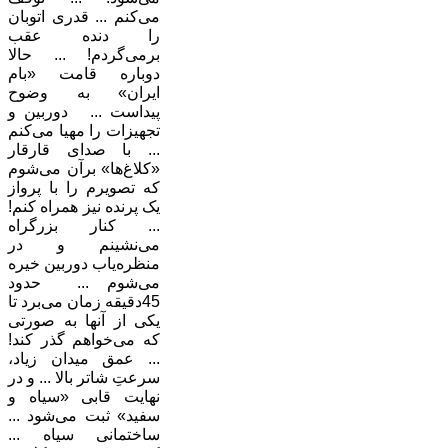
می‌کنم ... قدری اتوبان
را دنده عقب
برمی‌گردم!‌ ... حالا
دوباره قامت «بام
ایران» به وضوح
پیداست ... دوربين و
تجهيزات را مهيا می‌كنم
... با صدای قارقار
«کلاغ‌ها» برآن می‌شوم
که تصویرم را با پرواز
یک پرنده نیز همراه کنم!
... کنار بزرگراه
می‌نشینم و در
منظره‌یاب دوربین خیره
می‌شوم ... حدود
45دقيقه زمان می‌برد تا
یکی از آنها به صورتی
که می‌خواهم گذر كند!
... عمق میدان زیاد،
سرعتِ شاتر بالا ... و در
نهایت قابی «سیاه و
سفید» ثبت می‌شود ...
ساختمانی سیاه ...