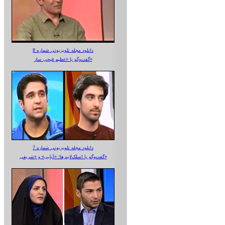
دانلود مجله تلویزیونی شماره 8
گفت‌وگو با «عظیم قیچی ساز»
دانلود مجله تلویزیونی شماره 7
گفت‌وگو با اسلک‌لاینرها؛ «آبایی» و «شریفی»