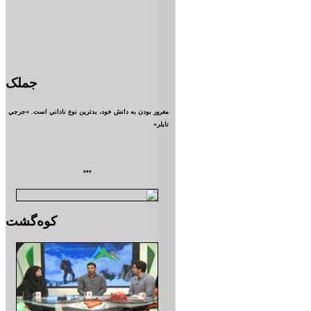
جملک
مغرور بودن به دانش خود، بدترين نوع ناداني است. «جرجي
تايلر»
***
کوه‌گشت