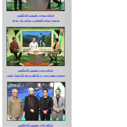
دانلود سومین قسمت «کوه‌گشت»
موضوع: تداوم اکتشاف و پیمایش غار جوجار
دانلود دومین قسمت «کوه‌گشت»
موضوع: صعود تیمی به 31 قله مرتفع 31 استان کشور
دانلود اولین قسمت «کوه‌گشت»