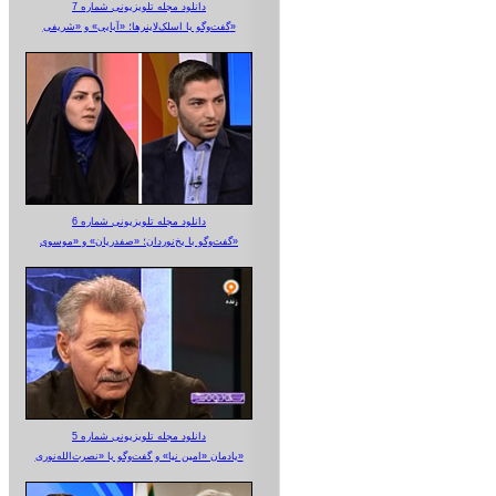
دانلود مجله تلویزیونی شماره 7
گفت‌وگو با اسلک‌لاینرها؛ «آبایی» و «شریفی»
دانلود مجله تلویزیونی شماره 6
گفت‌وگو با یخ‌نوردان؛ «صفدریان» و «موسوی»
دانلود مجله تلویزیونی شماره 5
یادمان «امین نیا» و گفت‌وگو با «نصرت‌الله‌نوری»