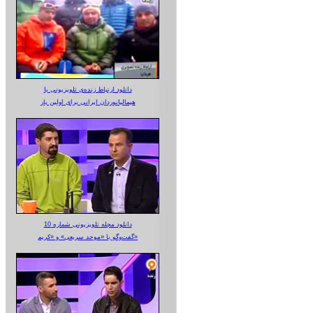
دانلود ارتباط زنده‌ی تلویزیونی‌ با
هیمالیانوردان ایرانی برای اولین بار
دانلود مجله تلویزیونی شماره 10
گفت‌وگو با «موحد سریعی» و «کریم»