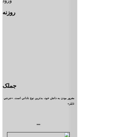
ورود
روزنه
جملک
مغرور بودن به دانش خود، بدترين نوع ناداني است. «جرجي
تايلر»
***