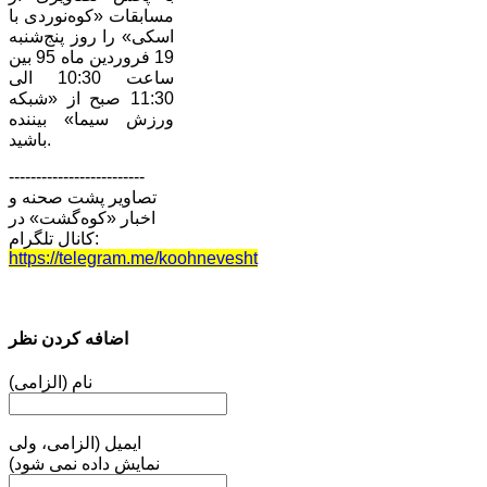
مسابقات «کوه‌نوردی با
اسکی» را روز پنج‌شنبه
19 فروردین ماه 95 بین
ساعت 10:30 الی
11:30 صبح از «شبکه
ورزش سیما» بیننده
باشید.
-------------------------
تصاویر پشت صحنه و
اخبار «کوه‌گشت» در
کانال تلگرام:
https://telegram.me/koohnevesht
اضافه کردن نظر
نام (الزامی)
ایمیل (الزامی، ولی
نمایش داده نمی شود)