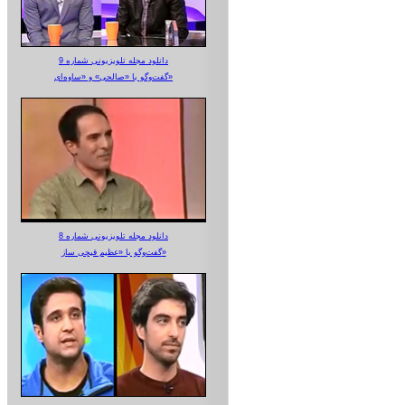
دانلود مجله تلویزیونی شماره 9
گفت‌وگو با «صالحی» و «ساوه‌ای»
دانلود مجله تلویزیونی شماره 8
گفت‌وگو با «عظیم قیچی ساز»