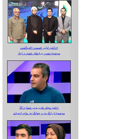
دانلود اولین قسمت «کوه‌گشت»
موضوع:نصب بیرق‌های عشق و ایثار
دانلود مجله تلویزیونی شماره 32
موضوع:ایرانگردی و جهانگردی ماجراجویانه