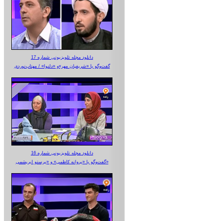
دانلود مجله تلویزیونی شماره 17
گفت‌وگو با «شریفیان مهر»‌و «دلنوا» / مهتاب‌نوردی
دانلود مجله تلویزیونی شماره 16
گفت‌وگو با «پروانه کاظمی» و «پرستو‌ ابریشمی»