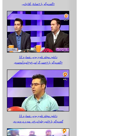
گفت‌وگو با «صادق آقاجانی»
دانلود مجله تلویزیونی شماره 12
گفت‌وگو با «حسن‌گرامی»و«امیدآمحمدی»
دانلود مجله تلویزیونی شماره 11
گفت‌وگو با «امیرجلوانی»در مورد دره‌نوردی