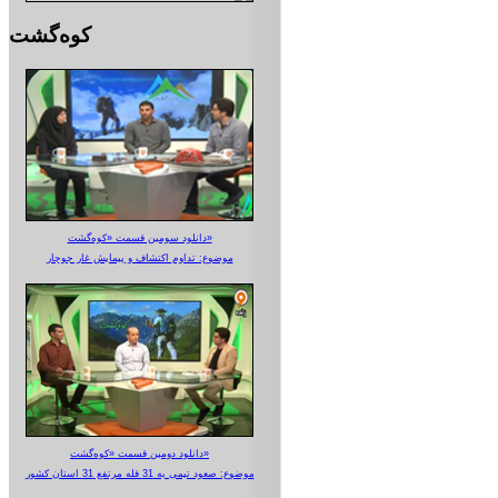
کوه‌گشت
دانلود سومین قسمت «کوه‌گشت»
موضوع: تداوم اکتشاف و پیمایش غار جوجار
دانلود دومین قسمت «کوه‌گشت»
موضوع: صعود تیمی به 31 قله مرتفع 31 استان کشور