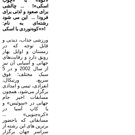
«کوه» با «چوب
اسکی»! ... چالشی
برای صعود و لذتی برای
فرود! ... این می ‌شود
رشته‌ای به نام:
«کوه‌نوردی با اسکی»!
ورزشی جذاب، دیدنی و
قابل توجه که در
زمستان و اوایل بهار
رونق دارد و رقابت‌های
جهانی و آسیایی آن نیز
از سال 2002 و در 5
سبک مختلف؛ فوق
سریع، ورتیکال،
انفرادی، تیمی و امدادی
برگزار می‌شود، همچون
مسابقات اخیر جام
جهانی در «سوئیس» و
یا کاپ آسیا در
«کره‌جنوبی» ...
مسابقاتی که باحضور
برترین های این رشته از
سراسر جهان برگزار