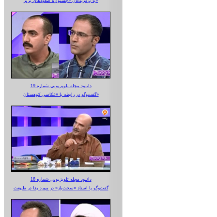
با برگزیدگان «جشنواره صعودهای برتر»
دانلود مجله تلویزیونی شماره 19
گفت‌وگو در رابطه با «عکاسی کوهستان»
دانلود مجله تلویزیونی شماره 18
گفت‌وگو با استاد «سخت‌باز» در مورد بقا در طبیعت