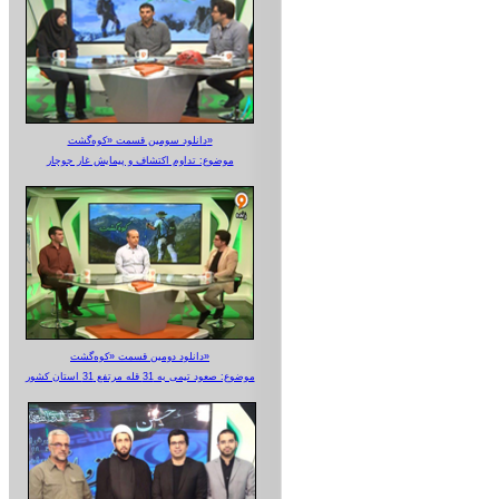
دانلود سومین قسمت «کوه‌گشت»
موضوع: تداوم اکتشاف و پیمایش غار جوجار
دانلود دومین قسمت «کوه‌گشت»
موضوع: صعود تیمی به 31 قله مرتفع 31 استان کشور