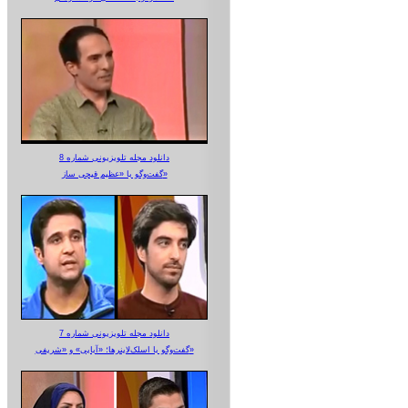
دانلود مجله تلویزیونی شماره 8
گفت‌وگو با «عظیم قیچی ساز»
دانلود مجله تلویزیونی شماره 7
گفت‌وگو با اسلک‌لاینرها؛ «آبایی» و «شریفی»