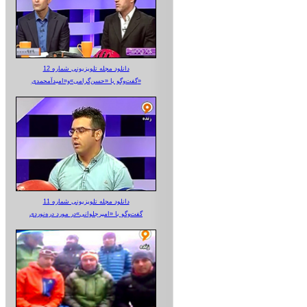
دانلود مجله تلویزیونی شماره 12
گفت‌وگو با «حسن‌گرامی»و«امیدآمحمدی»
دانلود مجله تلویزیونی شماره 11
گفت‌وگو با «امیرجلوانی»در مورد دره‌نوردی