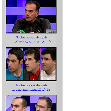
دانلود مجله تلویزیونی شماره 21
گفت‌وگو با «رضا شهلائی» فاتح «آناپورنا»
دانلود مجله تلویزیونی شماره 20
با برگزیدگان «جشنواره صعودهای برتر»