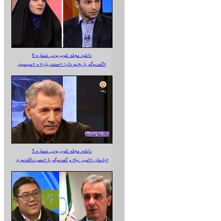
دانلود مجله تلویزیونی شماره 6
گفت‌وگو با یخ‌نوردان؛ «صفدریان» و «موسوی»
دانلود مجله تلویزیونی شماره 5
یادمان «امین نیا» و گفت‌وگو با «نصرت‌الله‌نوری»