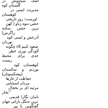
اشک سیاووش در
گلستان کوه
مدیریت ایمنی در
کوهستان
اورست؛ روز تاریخی
جشن دیوه زناو ( کهن
ترین جشن سکنه
زاگرس)
آذرخش و ایمنی کوه
نوردان
چگونه c8 صعود کنیم
آلودگی نوری خطر
جدی برای محیط
زیست
کوهستان، کوه
نوردی و سالمندان
(پیشکسوتان)
حفاظت از غارها
مردان استثنایی
مرثیه ای بر یخچال
"یخار"
تامان نگارا قدیمی
ترین جنگل بارانی جهان
گفتگویی با پیر