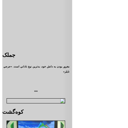
جملک
مغرور بودن به دانش خود، بدترين نوع ناداني است. «جرجي
تايلر»
***
کوه‌گشت