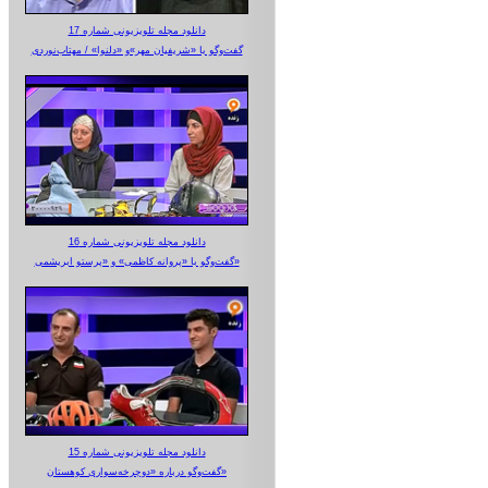
دانلود مجله تلویزیونی شماره 17
گفت‌وگو با «شریفیان مهر»‌و «دلنوا» / مهتاب‌نوردی
دانلود مجله تلویزیونی شماره 16
گفت‌وگو با «پروانه کاظمی» و «پرستو‌ ابریشمی»
دانلود مجله تلویزیونی شماره 15
گفت‌وگو درباره «دوچرخه‌سواری کوهستان»