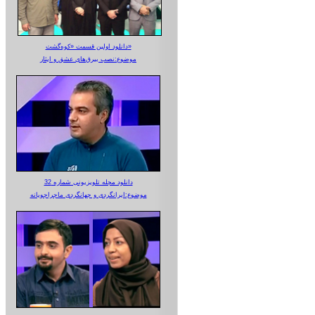
دانلود اولین قسمت «کوه‌گشت»
موضوع:نصب بیرق‌های عشق و ایثار
دانلود مجله تلویزیونی شماره 32
موضوع:ایرانگردی و جهانگردی ماجراجویانه