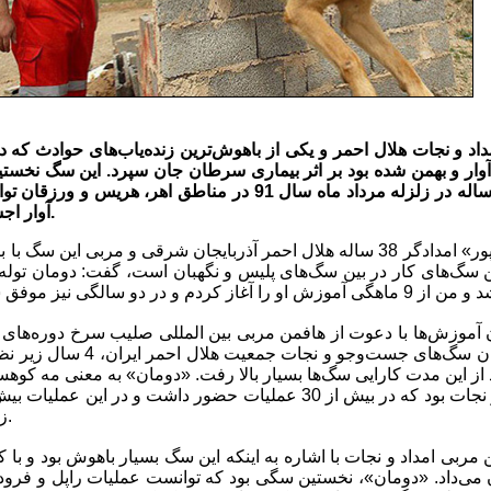
زیر آوار و بهمن شده بود بر اثر بیماری سرطان جان سپرد. این سگ نخ
نیز بود! ... «دومان» 11 ساله در زلزله مرداد ماه سال 91 در مناط
آوار اجساد جان باختگان را نیز پیدا کند.
در این رابطه «یاشار شادپور» امدادگر 38 ساله هلال احمر آذربایجان شرقی و مربی
من به همراه تمامی مربیان سگ‌ها
عد از این مدت کارایی سگ‌ها بسیار بالا رفت. «دومان» به معنی مه کوه
زیر آوار و همچنین اجساد داشت.
 مربی امداد و نجات با اشاره به اینکه این سگ بسیار باهوش بود و با
ان می‌داد. «دومان»، نخستین سگی بود که توانست عملیات راپل و فرود