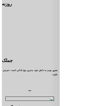
روزنه
جملک
مغرور بودن به دانش خود، بدترين نوع ناداني است. «جرجي
تايلر»
***