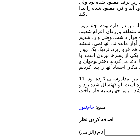
ن صعود زیر برف مفقود شده بود ولی
ورمیانه در عملیات واقعی این سگ توانست از ارتفاع 86 متری فرود آید و فرد مفقود شده را پیدا
کند.
این مربی سگ‌های نجات ادامه داد: همچنین مرداد سال 91، وقتی زلزله ورزقان و اهر اتفاق افتاد من در اداره بودم. چند روز
به منطقه ورزقان اعزام شدیم.
ر 8 کیلومتری ورزقان و در یک دره قرار داشت. وقتی وارد شدیم
گفتند یک دختر و پسر 16 و 13 ساله همراه پسر 6 ساله‌ای زیر آوار مانده‌اند، آنها نمی‌دانستند
م فرو ریزد. نزدیک یک دیوار
کی از پسرها بیرون است. با
م روستا ادعا می‌کردند دختر نوجوان و
وی خاطرنشان کرد: «دومان» در بسیاری از مانورها شرکت داشت و در عملیات برون‌مرزی نیز امدادرسانی کرده بود. 11
ره است. او کهنسال شده بود و
منبع:
جام‌نیوز
اضافه کردن نظر
نام (الزامی)