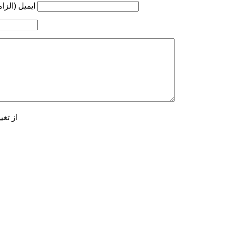
ایمیل (الزا
از تغی