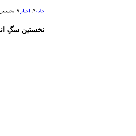
خانه
//
اخبار
//
نخستین سگِ انج