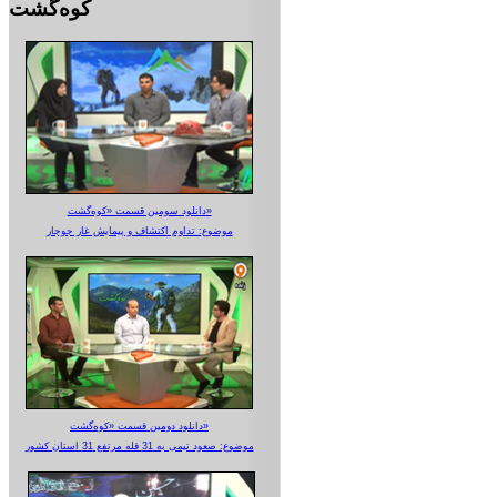
کوه‌گشت
دانلود سومین قسمت «کوه‌گشت»
موضوع: تداوم اکتشاف و پیمایش غار جوجار
دانلود دومین قسمت «کوه‌گشت»
موضوع: صعود تیمی به 31 قله مرتفع 31 استان کشور