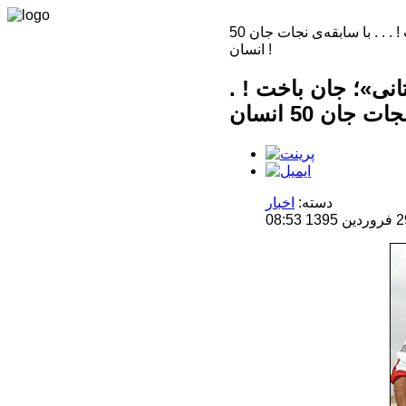
نخستین سگِ انجام «عملیات راپل» و فرود در «منطقه کوهستانی»؛ جان‌ باخت ! . . . با سابقه‌ی نجات جان 50
انسان !
ی»؛ جان‌ باخت ! .
دسته:
اخبار