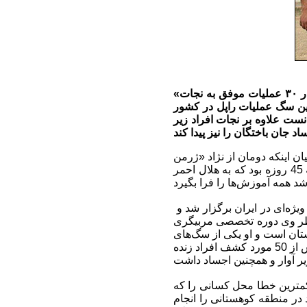
«دومان» به عنوان سگ امداد و نجات هلال احمر و یکی از باهوش‌ترین زنده‌یاب‌های حوادث که در ۳۰ عملیات موفق به نجات
ستین سگ عملیات راپل در کشور
ق اهر، هریس و ورزقان توانست علاوه بر نجات افراد زیر
 این سگ با بیان اینکه دومان از‌ نژاد «ژرمن
شپرد» و جزو مشهورترین سگ‌های کار در بین سگ‌های پلیس و نگهبان است، گفت: دومان توله 45 روزه بود که به هلال احمر
وی ادامه داد: پس از پایان آموزش‌ها با دعوت از هافمن مربی بین المللی صلیب سرخ ‌دوره‌های ویژه‌ای در ایران برگزار شد و
ی جست‌وجو و نجات جمعیت هلال احمر ایران، 4 سال زیر نظر وی دوره تخصصی مربیگری
ستان است و او یکی از سگ‌های
منحصر به فرد در امداد و نجات بود که در بیش از 30 عملیات حضور داشت و در این عملیات‌ بیش از 50 مورد کشف افراد زنده
 کمترین خطا محل کسانی را که
 در منطقه کوهستانی را انجام