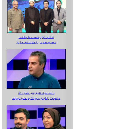
دانلود اولین قسمت «کوه‌گشت»
موضوع:نصب بیرق‌های عشق و ایثار
دانلود مجله تلویزیونی شماره 32
موضوع:ایرانگردی و جهانگردی ماجراجویانه