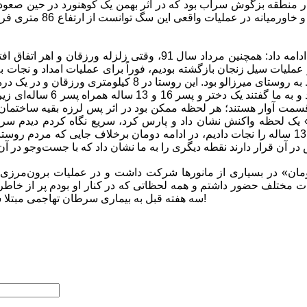
د و 14 اردیبهشت 90 در منطقه بزگوش سراب بود که در اثر بهمن یک کوهنورد در حی
برای نخستین‌بار در ایران و خا
 عملیات سیل زنجان بازگشته بودیم، فوراً برای عملیات امداد و نجات 
نخستین اعلام نیاز مربوط به روستای میرزالو بود. این روستا د
تیم‌های امدادگر آنجا بودند و به ما 
سمت آوار هستند؛ هر لحظه ممکن بود در اثر پس لرزه بقیه ساختمان ه
یک لحظه واکنش نشان داد و پارس کرد، سریع نگاه کردم دیدم سر ی
کمک امدادگران این پسر 13 ساله را نجات دادیم، در ادامه دومان برخلاف جایی که مرد
ات‌ مختلف حضور داشتم و همه لحظاتی که در کنار او بودم پر از خاط
سه هفته قبل به بیماری سرطان تهاجمی مبتلا شد و روز چهارشنبه جان باخت!