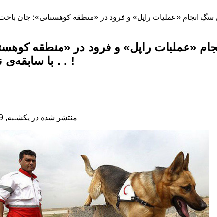
ام «عملیات راپل» و فرود در «منطقه کوهستان
. . با سابقه‌ی نجات جان 50 انسان !
منتشر شده در یکشنبه, 29 فروردين 1395 08:53