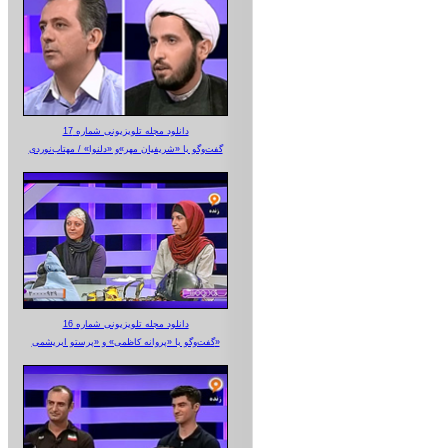
دانلود مجله تلویزیونی شماره 17
گفت‌وگو با «شریفیان مهر»‌و «دلنوا» / مهتاب‌نوردی
دانلود مجله تلویزیونی شماره 16
گفت‌وگو با «پروانه کاظمی» و «پرستو‌ ابریشمی»