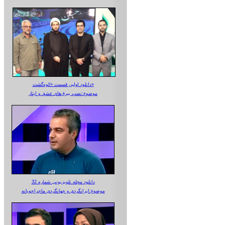
دانلود اولین قسمت «کوه‌گشت»
موضوع:نصب بیرق‌های عشق و ایثار
دانلود مجله تلویزیونی شماره 32
موضوع:ایرانگردی و جهانگردی ماجراجویانه