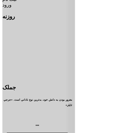
ورود
روزنه
جملک
مغرور بودن به دانش خود، بدترين نوع ناداني است. «جرجي
تايلر»
***