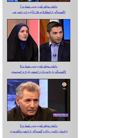
دانلود مجله تلویزیونی شماره 7
گفت‌وگو با اسلک‌لاینرها؛ «آبایی» و «شریفی»
دانلود مجله تلویزیونی شماره 6
گفت‌وگو با یخ‌نوردان؛ «صفدریان» و «موسوی»
دانلود مجله تلویزیونی شماره 5
یادمان «امین نیا» و گفت‌وگو با «نصرت‌الله‌نوری»