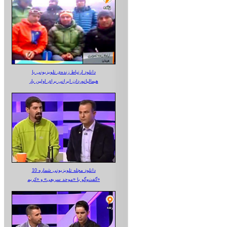
دانلود ارتباط زنده‌ی تلویزیونی‌ با
هیمالیانوردان ایرانی برای اولین بار
دانلود مجله تلویزیونی شماره 10
گفت‌وگو با «موحد سریعی» و «کریم»