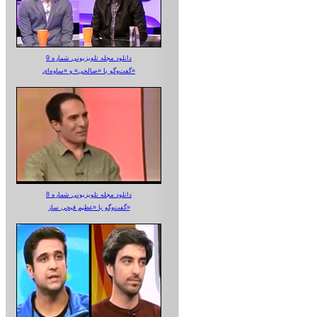
دانلود مجله تلویزیونی شماره 9
گفت‌وگو با «صالحی» و «ساوه‌ای»
دانلود مجله تلویزیونی شماره 8
گفت‌وگو با «عظیم قیچی ساز»