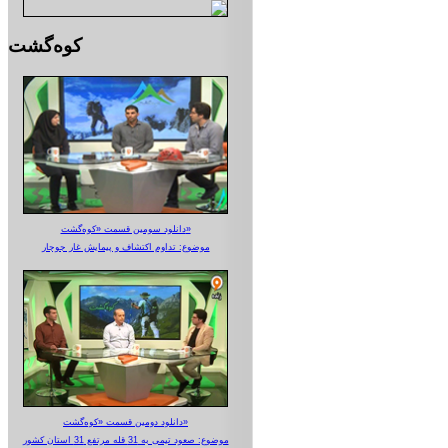
کوه‌گشت
دانلود سومین قسمت «کوه‌گشت»
موضوع: تداوم اکتشاف و پیمایش غار جوجار
دانلود دومین قسمت «کوه‌گشت»
موضوع: صعود تیمی به 31 قله مرتفع 31 استان کشور