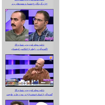
با برگزیدگان «جشنواره صعودهای برتر»
دانلود مجله تلویزیونی شماره 19
گفت‌وگو در رابطه با «عکاسی کوهستان»
دانلود مجله تلویزیونی شماره 18
گفت‌وگو با استاد «سخت‌باز» در مورد بقا در طبیعت