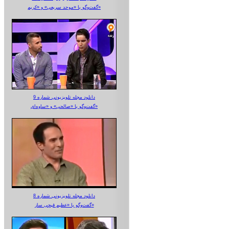
گفت‌وگو با «موحد سریعی» و «کریم»
دانلود مجله تلویزیونی شماره 9
گفت‌وگو با «صالحی» و «ساوه‌ای»
دانلود مجله تلویزیونی شماره 8
گفت‌وگو با «عظیم قیچی ساز»