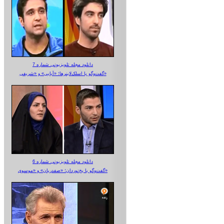
دانلود مجله تلویزیونی شماره 7
گفت‌وگو با اسلک‌لاینرها؛ «آبایی» و «شریفی»
دانلود مجله تلویزیونی شماره 6
گفت‌وگو با یخ‌نوردان؛ «صفدریان» و «موسوی»