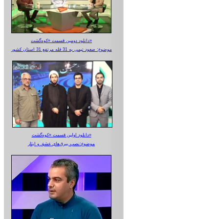
دانلود دومین قسمت «کوه‌گشت»
موضوع: صعود تیمی به 31 قله مرتفع 31 استان کشور
دانلود اولین قسمت «کوه‌گشت»
موضوع:نصب بیرق‌های عشق و ایثار