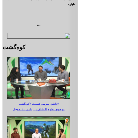
تايلر»
***
کوه‌گشت
دانلود سومین قسمت «کوه‌گشت»
موضوع: تداوم اکتشاف و پیمایش غار جوجار