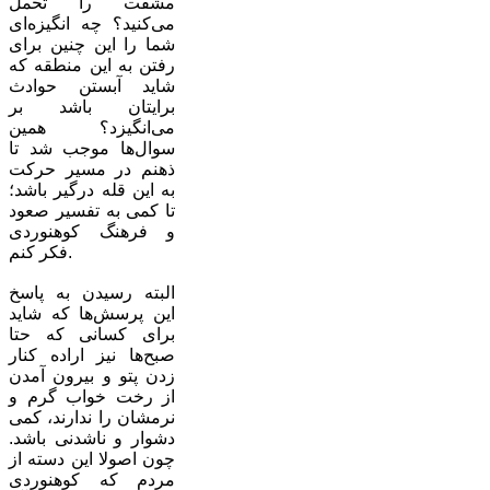
مشقت را تحمل
می‌کنید؟ چه انگیزه‌ای
شما را این چنین برای
رفتن به این منطقه که
شاید آبستن حوادث
برایتان باشد بر
می‌انگیزد؟ همین
سوال‌ها موجب شد تا
ذهنم در مسیر حرکت
به این قله درگیر باشد؛
تا کمی به تفسیر صعود
و فرهنگ کوهنوردی
فکر کنم.
البته رسیدن به پاسخ
این پرسش‌ها که شاید
برای کسانی که حتا
صبح‌ها نیز اراده کنار
زدن پتو و بیرون آمدن
از رخت خواب گرم و
نرمشان را ندارند، کمی
دشوار و ناشدنی باشد.
چون اصولا این دسته از
مردم که کوهنوردی