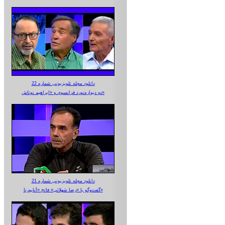
دانلود مجله تلویزیونی شماره 22
دو دیواره‌نورد فرانسوی و «ابراهیم نوتاش»
دانلود مجله تلویزیونی شماره 21
گفت‌وگو با «رضا شهلائی» فاتح «آناپورنا»