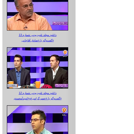
دانلود مجله تلویزیونی شماره 13
گفت‌وگو با «صادق آقاجانی»
دانلود مجله تلویزیونی شماره 12
گفت‌وگو با «حسن‌گرامی»و«امیدآمحمدی»