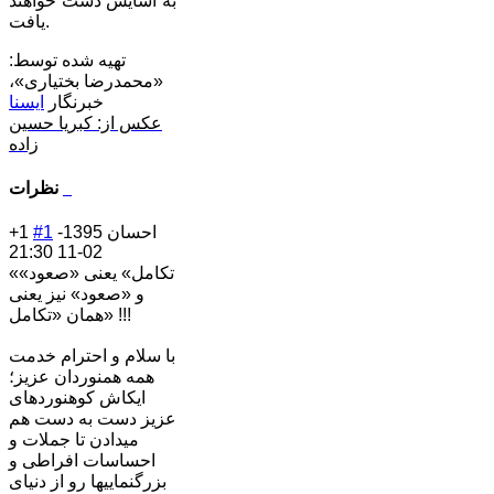
به آسایش دست خواهند
یافت.
تهیه شده توسط:
«محمدرضا بختیاری»،
خبرنگار
ایسنا
عکس از: کبریا حسین
زاده
نظرات
احسان
1395-
#1
+1
02-11 21:30
«تکامل» یعنی «صعود»
و «صعود» نیز یعنی
همان «تکامل» !!!
با سلام و احترام خدمت
همه همنوردان عزیز؛
ایکاش کوهنوردهای
عزیز دست به دست هم
میدادن تا جملات و
احساسات افراطی و
بزرگنماییها رو از دنیای