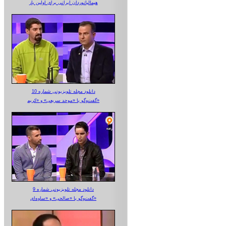
هیمالیانوردان ایرانی برای اولین بار
دانلود مجله تلویزیونی شماره 10
گفت‌وگو با «موحد سریعی» و «کریم»
دانلود مجله تلویزیونی شماره 9
گفت‌وگو با «صالحی» و «ساوه‌ای»