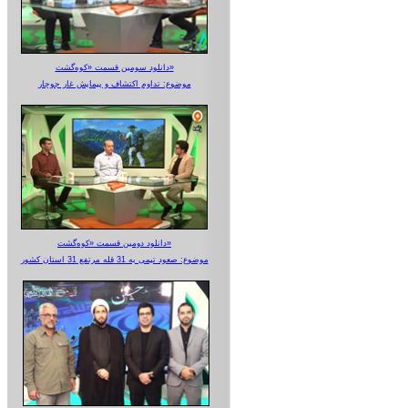
دانلود سومین قسمت «کوه‌گشت»
موضوع: تداوم اکتشاف و پیمایش غار جوجار
دانلود دومین قسمت «کوه‌گشت»
موضوع: صعود تیمی به 31 قله مرتفع 31 استان کشور