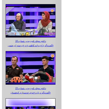
دانلود مجله تلویزیونی شماره 16
گفت‌وگو با «پروانه کاظمی» و «پرستو‌ ابریشمی»
دانلود مجله تلویزیونی شماره 15
گفت‌وگو درباره «دوچرخه‌سواری کوهستان»