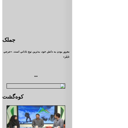
جملک
مغرور بودن به دانش خود، بدترين نوع ناداني است. «جرجي
تايلر»
***
کوه‌گشت