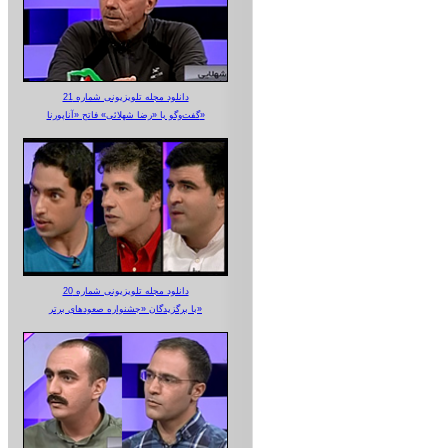
دانلود مجله تلویزیونی شماره 21
گفت‌وگو با «رضا شهلائی» فاتح «آناپورنا»
دانلود مجله تلویزیونی شماره 20
با برگزیدگان «جشنواره صعودهای برتر»