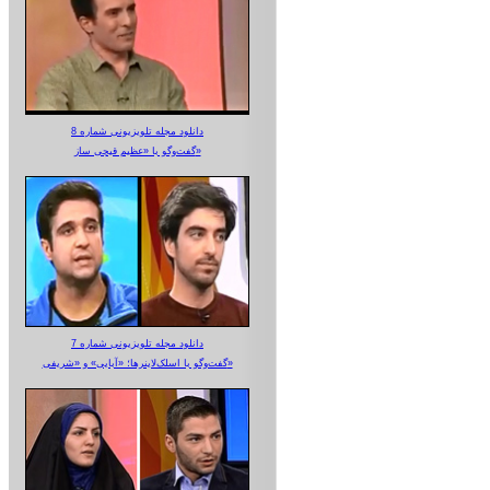
دانلود مجله تلویزیونی شماره 8
گفت‌وگو با «عظیم قیچی ساز»
دانلود مجله تلویزیونی شماره 7
گفت‌وگو با اسلک‌لاینرها؛ «آبایی» و «شریفی»