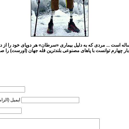
ن تصویر «شیا بوآ» 61 ساله است ... مردی که به دلیل بیماری «سرطان» هر دوپای خود را
ایمیل (الزا