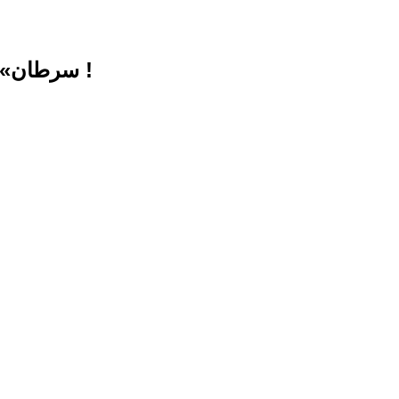
«سرطان» دو پایش را گرفت . . . اما نتوانست «اورست» را هم از او بگیرد !