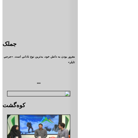
جملک
مغرور بودن به دانش خود، بدترين نوع ناداني است. «جرجي
تايلر»
***
کوه‌گشت