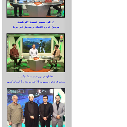
دانلود سومین قسمت «کوه‌گشت»
موضوع: تداوم اکتشاف و پیمایش غار جوجار
دانلود دومین قسمت «کوه‌گشت»
موضوع: صعود تیمی به 31 قله مرتفع 31 استان کشور