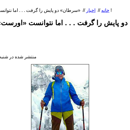
«سرطان» دو پایش را گرفت . . . اما نتوانست «اورست» را هم از او بگیرد !
خانه
//
اخبار
//
منتشر شده در شنبه, 01 خرداد 1395 29