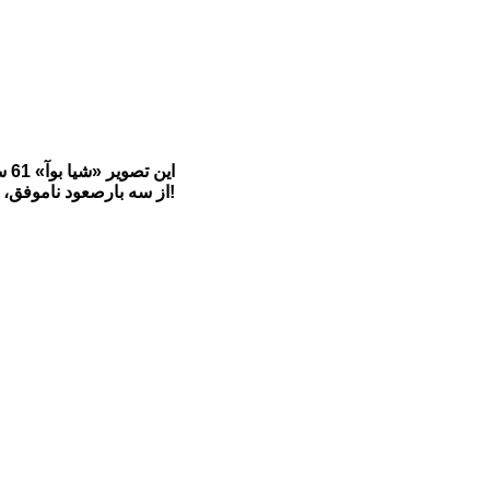
ای
از سه بارصعود ناموفق، بار چهارم توانست با پاهای مصنوعی بلندترین قله جهان (اورست) را صعود کند!