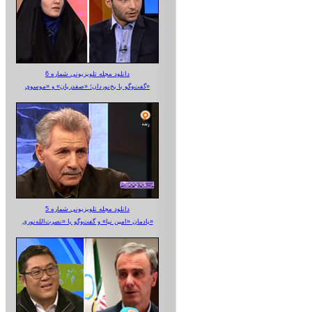
دانلود مجله تلویزیونی شماره 6
گفت‌وگو با یخ‌نوردان؛ «صفدریان» و «موسوی»
دانلود مجله تلویزیونی شماره 5
یادمان «امین نیا» و گفت‌وگو با «نصرت‌الله‌نوری»