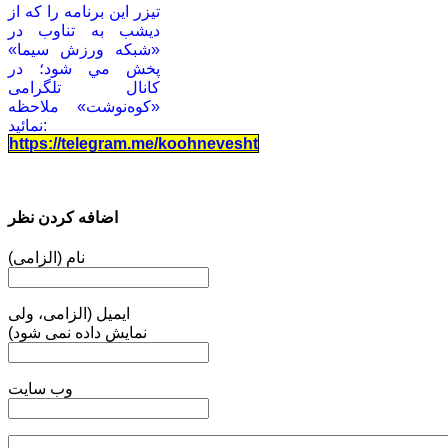
تيزر این برنامه را كه از
دیشب به تناوب در
«شبكه ورزش سيما»
پخش مي شود؛ در
کانال تلگرامی
«کوه‌نوشت» ملاحظه
نمائید:
https://telegram.me/koohnevesht
اضافه کردن نظر
نام (الزامی)
ایمیل (الزامی، ولی
نمایش داده نمی شود)
وب سایت