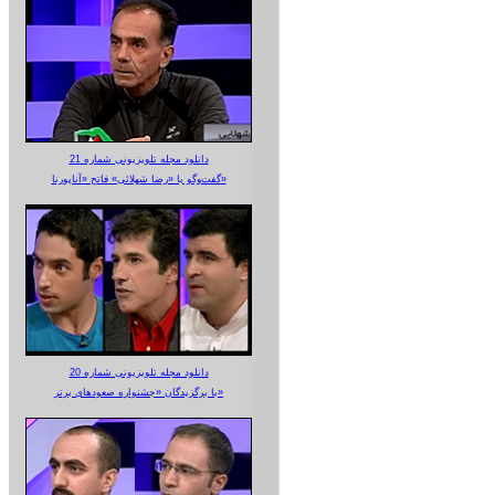
دانلود مجله تلویزیونی شماره 21
گفت‌وگو با «رضا شهلائی» فاتح «آناپورنا»
دانلود مجله تلویزیونی شماره 20
با برگزیدگان «جشنواره صعودهای برتر»