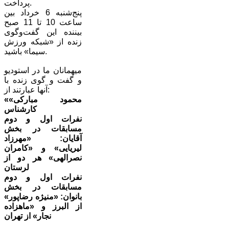
پرداخت.
پنج‌شنبه 6 خرداد بین
ساعت 10 تا 11 صبح
بیننده این گفت‌وگوی
زنده از «شبکه ورزش
سیما» باشید.
میهمانان ما در استودیو
و گفت و گوی زنده با
آنها عبارتند از:
«محمود مبارکی»
کارشناس
نفرات اول و دوم
مسابقات در بخش
آقایان: «مهرزاد
لیریایی» و «کامران
نصرالهی» هر دو از
لرستان
نفرات اول و دوم
مسابقات در بخش
بانوان: «منیژه رضاپور»
از البرز و «ماهزاده
نجار» از تهران