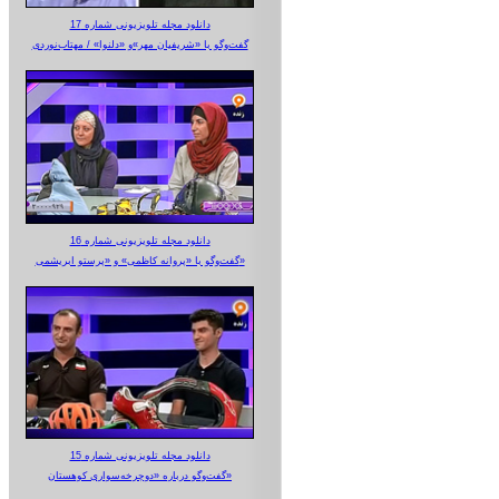
دانلود مجله تلویزیونی شماره 17
گفت‌وگو با «شریفیان مهر»‌و «دلنوا» / مهتاب‌نوردی
دانلود مجله تلویزیونی شماره 16
گفت‌وگو با «پروانه کاظمی» و «پرستو‌ ابریشمی»
دانلود مجله تلویزیونی شماره 15
گفت‌وگو درباره «دوچرخه‌سواری کوهستان»