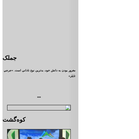
جملک
مغرور بودن به دانش خود، بدترين نوع ناداني است. «جرجي
تايلر»
***
کوه‌گشت