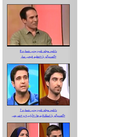
دانلود مجله تلویزیونی شماره 8
گفت‌وگو با «عظیم قیچی ساز»
دانلود مجله تلویزیونی شماره 7
گفت‌وگو با اسلک‌لاینرها؛ «آبایی» و «شریفی»