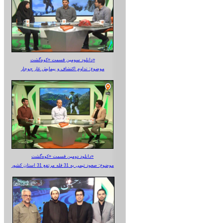
دانلود سومین قسمت «کوه‌گشت»
موضوع: تداوم اکتشاف و پیمایش غار جوجار
دانلود دومین قسمت «کوه‌گشت»
موضوع: صعود تیمی به 31 قله مرتفع 31 استان کشور