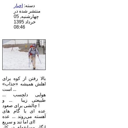
دسته:
اخبار
منتشر شده در
چهارشنبه, 05
خرداد 1395
08:46
بالا رفتن از کوه برای
اهلش همیشه «جذاب»
است ...
هوایی دلچسب ...
طبیعتی زیبا ... و
چالشی برای صعود !
عده ای با گام های
آهسته می‌روند ... عده
ای اما تند و سریع!
انگار مسابقه‌ای در کار