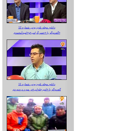
دانلود مجله تلویزیونی شماره 12
گفت‌وگو با «حسن‌گرامی»و«امیدآمحمدی»
دانلود مجله تلویزیونی شماره 11
گفت‌وگو با «امیرجلوانی»در مورد دره‌نوردی