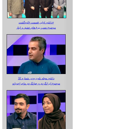
دانلود اولین قسمت «کوه‌گشت»
موضوع:نصب بیرق‌های عشق و ایثار
دانلود مجله تلویزیونی شماره 32
موضوع:ایرانگردی و جهانگردی ماجراجویانه