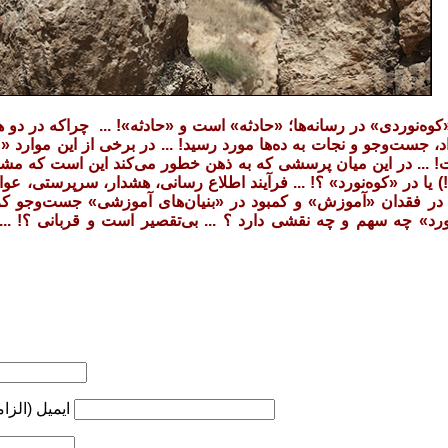
وه‌نوردی» در رسانه‌ها؛ «حادثه» است و «حادثه»!‌ ... چراکه در دو
د، جست‌وجو و نجات به ده‌ها مورد رسید! ... در برخی از این موارد «
ت! ... در این میان پرسشی که به ذهن خطور می‌کند این است که م
) یا در «کوه‌نورد» ؟! ... فرآیند اطلاع رسانی، هشدار، سرپرستی، عو
ا در فقدان «آموزش» و کمبود در «بنیان‌های آموزشی» جست‌وجو کرد ؟
‌نورد» چه سهم و چه نقشی دارد ؟ ... بی‌تقصیر است و قربانی ؟! ..
ایمیل (الزا