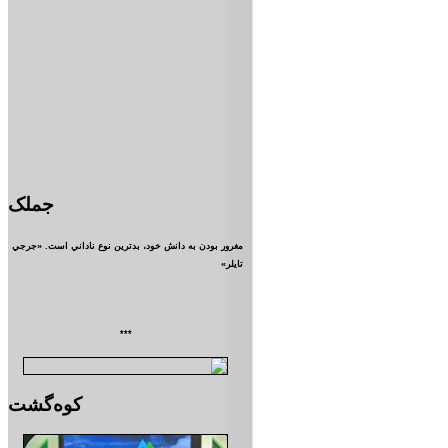
جملک
مغرور بودن به دانش خود، بدترين نوع ناداني است. «جرجي
تايلر»
***
کوه‌گشت