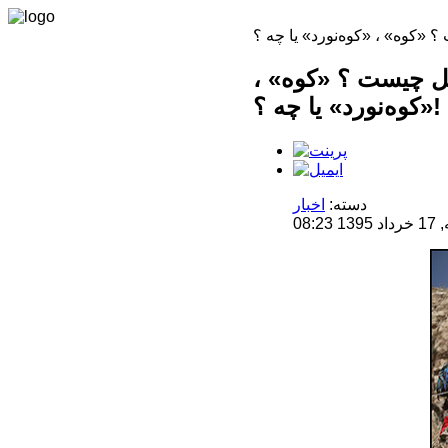
کل چیست ؟ «کوه» ،
«کوه‌نورد» یا چه ؟!
دسته:
اخبار
08: