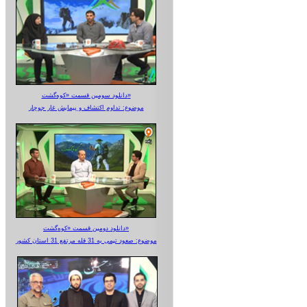
دانلود سومین قسمت «کوه‌گشت»
موضوع: تداوم اکتشاف و پیمایش غار جوجار
دانلود دومین قسمت «کوه‌گشت»
موضوع: صعود تیمی به 31 قله مرتفع 31 استان کشور