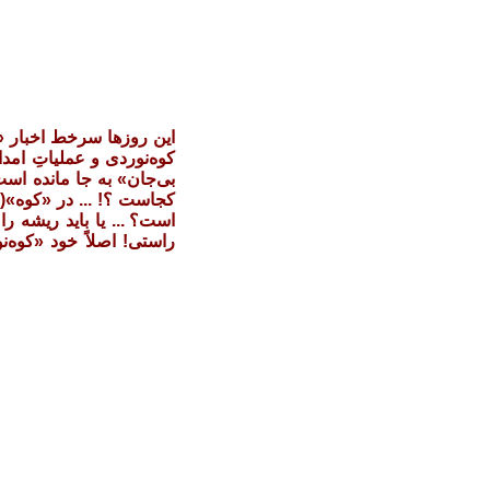
این روزها سرخط اخبار «ک
کوه‌نوردی و عملیاتِ امدا
بی‌جان» به جا مانده اس
کجاست ؟! ... در «کوه»(!
است؟ ... یا باید ریشه ر
راستی! اصلاً‌ خود «کوه