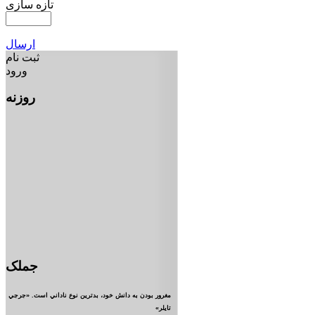
تازه سازی
ارسال
ثبت نام
ورود
روزنه
جملک
مغرور بودن به دانش خود، بدترين نوع ناداني است. «جرجي
تايلر»