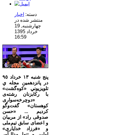
دسته:
اخبار
منتشر شده در
چهارشنبه, 19
خرداد 1395
16:59
پنج شنبه ١٣ خرداد ٩٥
در پانزدهمين مجله ي
تلويزيوني «كوه‌گشت»
با ركابزنان رشته‌ی
«دوچرخه‌سواری
کوهستان» گفت‌وگو
کردیم ... «حسن
صدوقی راد» از مربیان
و اعضای سابق تیم‌ملی
و «فرزاد خدایاری»
اولین و تنها مدال‌آور