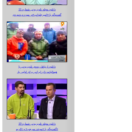
دانلود مجله تلویزیونی شماره 11
گفت‌وگو با «امیرجلوانی»در مورد دره‌نوردی
دانلود ارتباط زنده‌ی تلویزیونی‌ با
هیمالیانوردان ایرانی برای اولین بار
دانلود مجله تلویزیونی شماره 10
گفت‌وگو با «موحد سریعی» و «کریم»