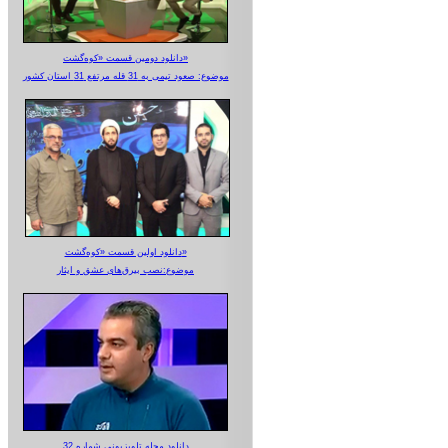
دانلود دومین قسمت «کوه‌گشت»
موضوع: صعود تیمی به 31 قله مرتفع 31 استان کشور
دانلود اولین قسمت «کوه‌گشت»
موضوع:نصب بیرق‌های عشق و ایثار
دانلود مجله تلویزیونی شماره 32