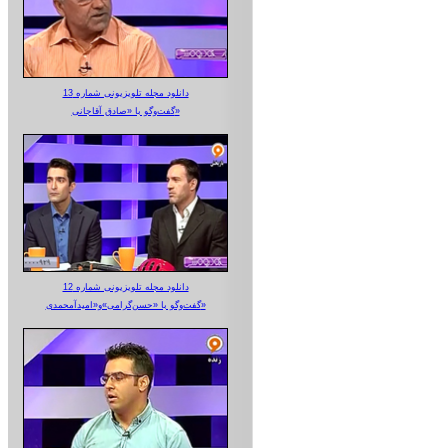
دانلود مجله تلویزیونی شماره 13
گفت‌وگو با «صادق آقاجانی»
دانلود مجله تلویزیونی شماره 12
گفت‌وگو با «حسن‌گرامی»و«امیدآمحمدی»