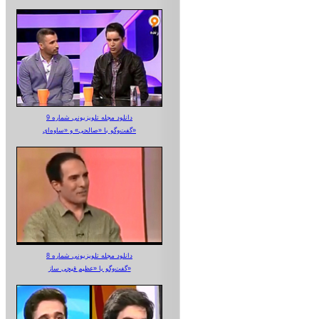
دانلود مجله تلویزیونی شماره 9
گفت‌وگو با «صالحی» و «ساوه‌ای»
دانلود مجله تلویزیونی شماره 8
گفت‌وگو با «عظیم قیچی ساز»