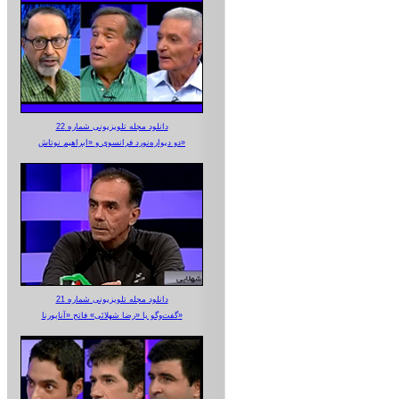
دانلود مجله تلویزیونی شماره 22
دو دیواره‌نورد فرانسوی و «ابراهیم نوتاش»
دانلود مجله تلویزیونی شماره 21
گفت‌وگو با «رضا شهلائی» فاتح «آناپورنا»