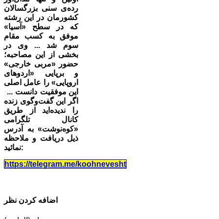
رده‌ی سنی بزرگسالان
کشورمان در این رشته
که در سطح «آسیا»
موفق به کسب مقام
سوم شد ... وی در
بخشی از این مصاحبه؛
حضور «مربی خارجی»
و برپایی «اردوهای
اروپایی» را عامل اصلی
این موفقیت دانست ...
اگر این گفت‌وگوی زنده
را ندیده‌اید از طریق
کانال تلگرامی
«کوه‌نوشت» به آدرس
ذیل دریافت و ملاحظه
نمائید:
https://telegram.me/koohnevesht
اضافه کردن نظر