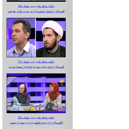
دانلود مجله تلویزیونی شماره 18
گفت‌وگو با استاد «سخت‌باز» در مورد بقا در طبیعت
دانلود مجله تلویزیونی شماره 17
گفت‌وگو با «شریفیان مهر»‌و «دلنوا» / مهتاب‌نوردی
دانلود مجله تلویزیونی شماره 16
گفت‌وگو با «پروانه کاظمی» و «پرستو‌ ابریشمی»