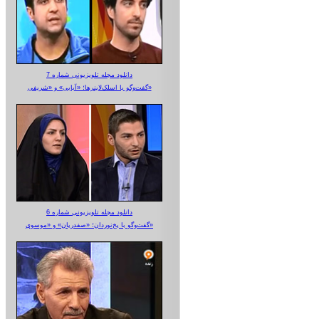
دانلود مجله تلویزیونی شماره 7
گفت‌وگو با اسلک‌لاینرها؛ «آبایی» و «شریفی»
دانلود مجله تلویزیونی شماره 6
گفت‌وگو با یخ‌نوردان؛ «صفدریان» و «موسوی»