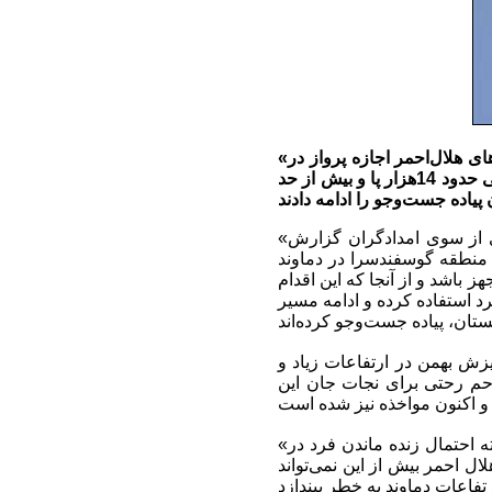
«ناصر چرخساز» رییس سازمان امداد و نجات هلال احمر می‌گوید: براساس استانداردها، بالگردهای هلال‌احمر اجازه پرواز در
در ارتفاعی حدود 14هزار پا و بیش از حد
«چرخساز» با اشاره به اینکه تا کنون گزارشی مبنی بر یافتن نشان و ردی از کوه‌نورد مفقودی از سوی امدادگران گزارش
 منطقه گوسفندسرا در دماوند
 باشد و از آنجا که این اقدام
رد استفاده کرده و ادامه مسیر
ریزش بهمن در ارتفاعات زیاد و
احم رحتی برای نجات جان این
«چرخساز» با اشاره به این که درعملیات‌های جست‌وجو و نجات بین‌المللی نیز،پنج روز تا یک هفته احتمال زنده ماندن فرد در
د و پس از آن پایان عملیات را اعلام می‌کنند، گفت: با گذشت 22 روز، هلال احمر بیش از این نمی‌تواند