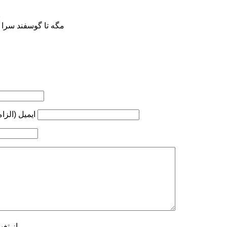
ب
مگه تا گوسفند سرا
ایمیل (الزا
از تغی