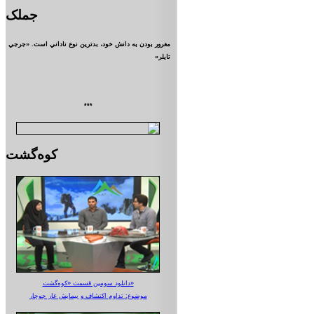
جملک
مغرور بودن به دانش خود، بدترين نوع ناداني است. «جرجي
تايلر»
***
کوه‌گشت
دانلود سومین قسمت «کوه‌گشت»
موضوع: تداوم اکتشاف و پیمایش غار جوجار