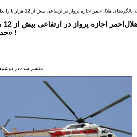
/
بالگر
حداکثر تا «گوسفندسرا» !
منتشر شده در دوشنبه, 24 خرداد 1395 02