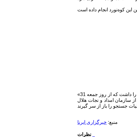
«برکت صادقی» کوه‌نورد 55 ساله اهل بندرعباس از 30 اردیبهشت ماه قصد صعود به قله دماوند را داشت که از روز جمعه 31
ز سازمان امداد و نجات هلال
منبع:
خبرگزاری ایرنا
نظرات