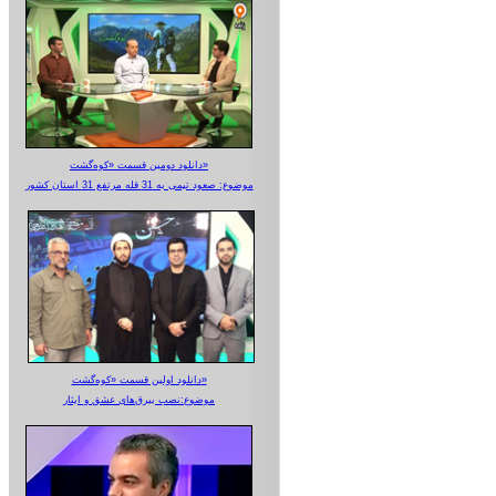
دانلود دومین قسمت «کوه‌گشت»
موضوع: صعود تیمی به 31 قله مرتفع 31 استان کشور
دانلود اولین قسمت «کوه‌گشت»
موضوع:نصب بیرق‌های عشق و ایثار