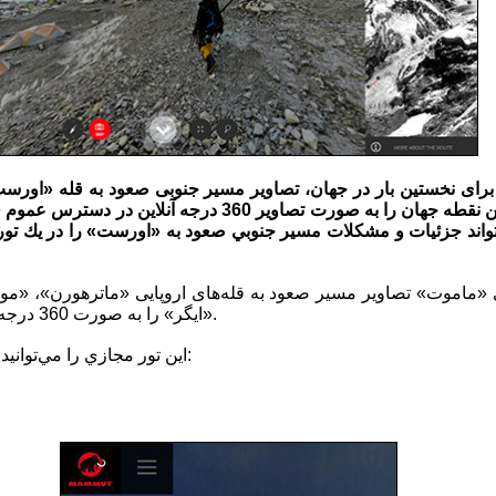
ی نخستین بار در جهان، تصاویر مسیر جنوبی صعود به قله «اورست»
«بیس کمپ» تا مرتفع‌ترین نقطه جهان را به صورت تصاویر 360 در
واند جزئيات و مشكلات مسير جنوبي صعود به «اورست» را در يك تور م
«ماموت» تصاوير مسیر صعود به قله‌های اروپایی «ماترهورن»، «مون
«ایگر» را به صورت 360 درجه در دسترس عموم گذاشته بود.
اين تور مجازي را مي‌توانيد از طریق لینک زیر امتحان کنید: