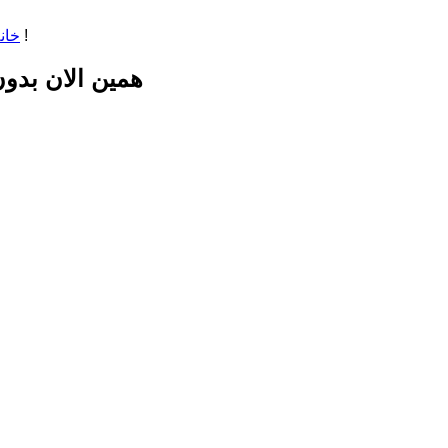
همین الان بدون کپسول اکسیژن به «اورست» صعود کنید ! . . . روی قله آشنا هم می‌بینید !
خان
همین الان بدون