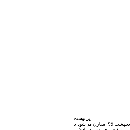
پی‌نوشت:
در 30 اردیبهشت 95 مقارن می‌شود با
ر» (نفر خمیده ایستاده) و