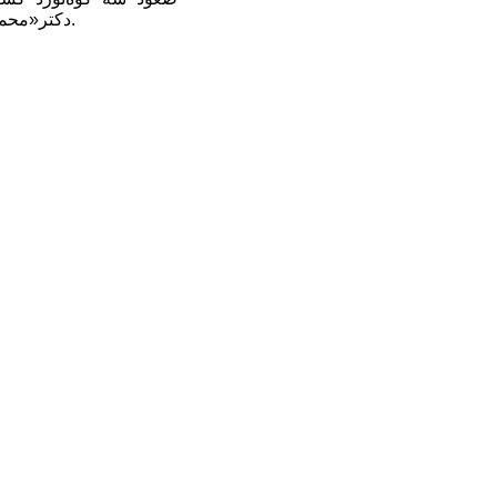
دکتر«محمدی» (نفر نشسته‌ی سمت چپ) ... که در تورمجازی این گروه و در سایت مربوطه قابل مشاهده است.