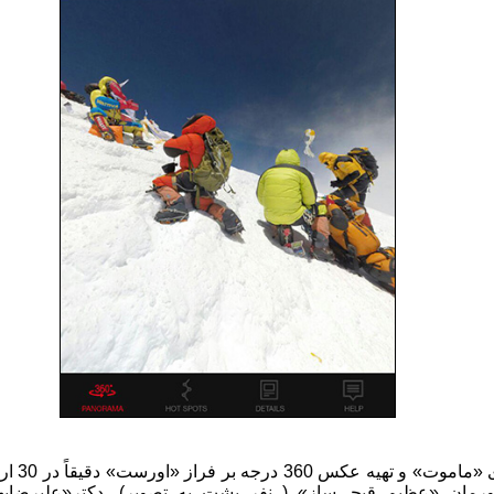
هیه عکس 360 درجه بر فراز «اورست»
دقیقاً
مان «عظیم قیچی‌ساز» ( نفر پشت به تصویر)، دکتر«علیرضا‌بهپو