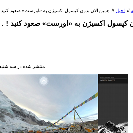
ه
//
اخبار
//
 کپسول اکسیژن به «اورست» صعود کنید ! . . 
منتشر شده در سه شنبه, 25 خرداد 1395 40