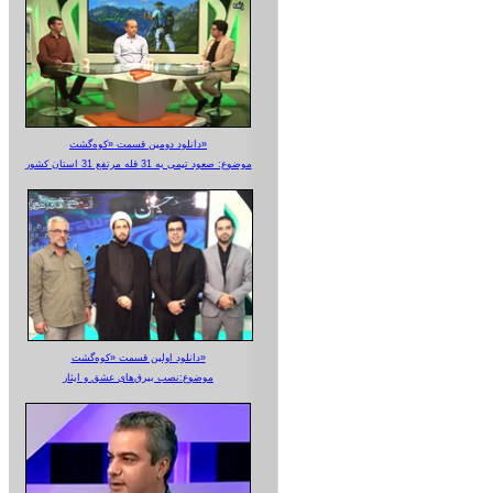
دانلود دومین قسمت «کوه‌گشت»
موضوع: صعود تیمی به 31 قله مرتفع 31 استان کشور
دانلود اولین قسمت «کوه‌گشت»
موضوع:نصب بیرق‌های عشق و ایثار