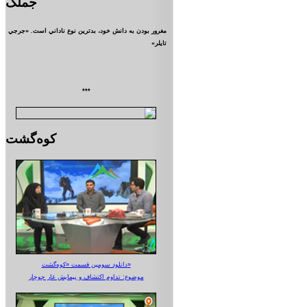
جملک
مغرور بودن به دانش خود، بدترين نوع ناداني است. «جرجي
تايلر»
***
کوه‌گشت
دانلود سومین قسمت «کوه‌گشت»
موضوع: تداوم اکتشاف و پیمایش غار جوجار