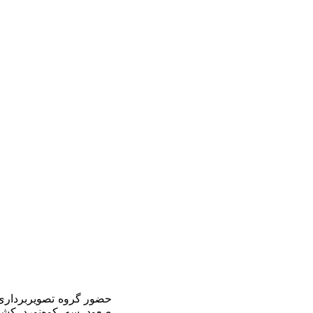
حضور گروه تصویربرداری «ماموت» و ت
صعود سه کوه‌نورد کشور