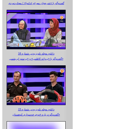
گفت‌وگو با «شریفیان مهر»‌و «دلنوا» / مهتاب‌نوردی
دانلود مجله تلویزیونی شماره 16
گفت‌وگو با «پروانه کاظمی» و «پرستو‌ ابریشمی»
دانلود مجله تلویزیونی شماره 15
گفت‌وگو درباره «دوچرخه‌سواری کوهستان»