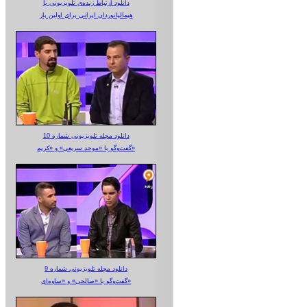
دانلود ارتباط زنده‌ی تلویزیونی‌ با
هیمالیانوردان ایرانی برای اولین بار
دانلود مجله تلویزیونی شماره 10
گفت‌وگو با «موحد سریعی» و «کریم»
دانلود مجله تلویزیونی شماره 9
گفت‌وگو با «صالحی» و «ساوه‌ای»