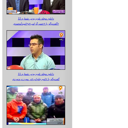
دانلود مجله تلویزیونی شماره 12
گفت‌وگو با «حسن‌گرامی»و«امیدآمحمدی»
دانلود مجله تلویزیونی شماره 11
گفت‌وگو با «امیرجلوانی»در مورد دره‌نوردی