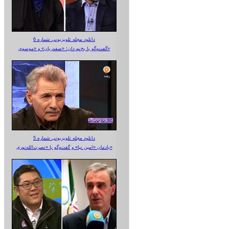
دانلود مجله تلویزیونی شماره 6
گفت‌وگو با یخ‌نوردان؛ «صفدریان» و «موسوی»
دانلود مجله تلویزیونی شماره 5
یادمان «امین نیا» و گفت‌وگو با «نصرت‌الله‌نوری»