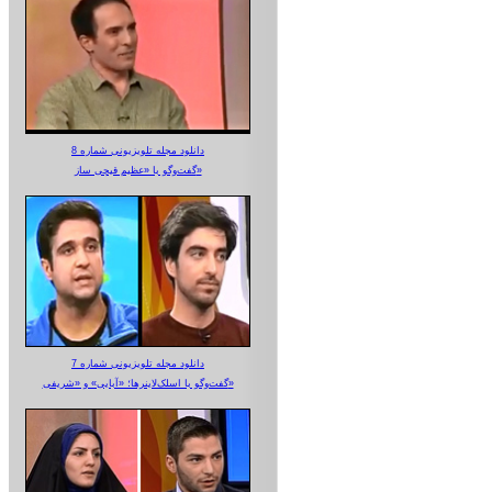
دانلود مجله تلویزیونی شماره 8
گفت‌وگو با «عظیم قیچی ساز»
دانلود مجله تلویزیونی شماره 7
گفت‌وگو با اسلک‌لاینرها؛ «آبایی» و «شریفی»