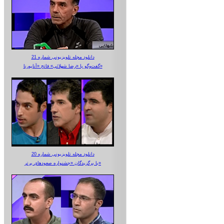
دانلود مجله تلویزیونی شماره 21
گفت‌وگو با «رضا شهلائی» فاتح «آناپورنا»
دانلود مجله تلویزیونی شماره 20
با برگزیدگان «جشنواره صعودهای برتر»