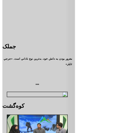
جملک
مغرور بودن به دانش خود، بدترين نوع ناداني است. «جرجي
تايلر»
***
کوه‌گشت