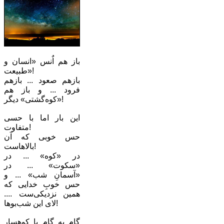
باز هم اٌنس «انسان و
طبیعت»!
بازهم صعود ... بازهم
فرود ... و باز هم
«کوه‌گشتی» دیگر!
این بار اما با حسی
متفاوت!
حس خوبی که آن
بالاهاست!
در «کوه» ... در
«سکوت» ... در
«آسمانِ شب» ... و
حس خوبِ خدایی که
همین نزدیکی‌ست ....
لای این شب‌بوها!‌
گام به گام با کوهسار