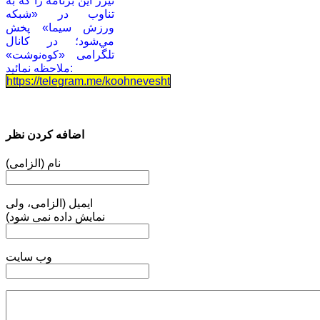
تيزر این برنامه را كه به
تناوب در «شبكه
ورزش سيما» پخش
مي‌شود؛ در کانال
تلگرامی «کوه‌نوشت»
ملاحظه نمائید:
https://telegram.me/koohnevesht
اضافه کردن نظر
نام (الزامی)
ایمیل (الزامی، ولی
نمایش داده نمی شود)
وب سایت