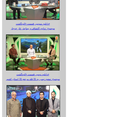
دانلود سومین قسمت «کوه‌گشت»
موضوع: تداوم اکتشاف و پیمایش غار جوجار
دانلود دومین قسمت «کوه‌گشت»
موضوع: صعود تیمی به 31 قله مرتفع 31 استان کشور