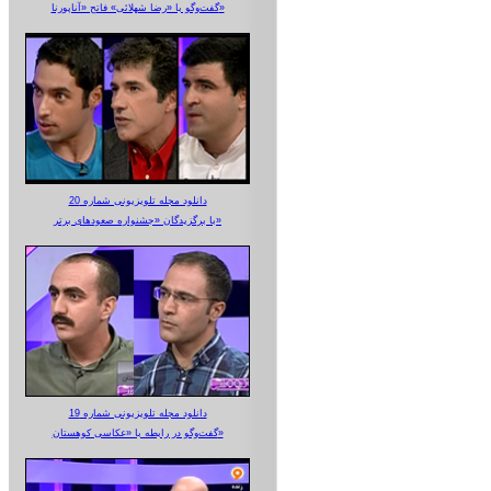
گفت‌وگو با «رضا شهلائی» فاتح «آناپورنا»
دانلود مجله تلویزیونی شماره 20
با برگزیدگان «جشنواره صعودهای برتر»
دانلود مجله تلویزیونی شماره 19
گفت‌وگو در رابطه با «عکاسی کوهستان»