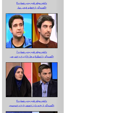
دانلود مجله تلویزیونی شماره 8
گفت‌وگو با «عظیم قیچی ساز»
دانلود مجله تلویزیونی شماره 7
گفت‌وگو با اسلک‌لاینرها؛ «آبایی» و «شریفی»
دانلود مجله تلویزیونی شماره 6
گفت‌وگو با یخ‌نوردان؛ «صفدریان» و «موسوی»