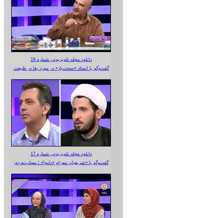
دانلود مجله تلویزیونی شماره 18
گفت‌وگو با استاد «سخت‌باز» در مورد بقا در طبیعت
دانلود مجله تلویزیونی شماره 17
گفت‌وگو با «شریفیان مهر»‌و «دلنوا» / مهتاب‌نوردی