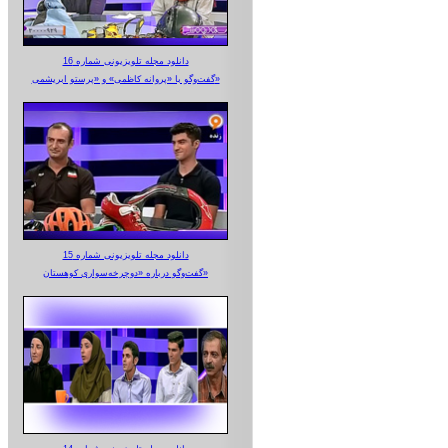
دانلود مجله تلویزیونی شماره 16
گفت‌وگو با «پروانه کاظمی» و «پرستو‌ ابریشمی»
دانلود مجله تلویزیونی شماره 15
گفت‌وگو درباره «دوچرخه‌سواری کوهستان»