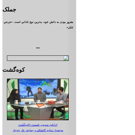
جملک
مغرور بودن به دانش خود، بدترين نوع ناداني است. «جرجي
تايلر»
***
کوه‌گشت
دانلود سومین قسمت «کوه‌گشت»
موضوع: تداوم اکتشاف و پیمایش غار جوجار