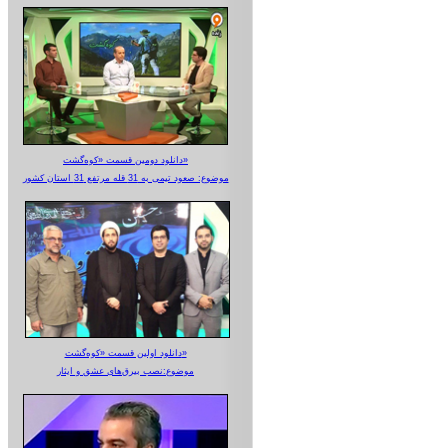
دانلود دومین قسمت «کوه‌گشت»
موضوع: صعود تیمی به 31 قله مرتفع 31 استان کشور
دانلود اولین قسمت «کوه‌گشت»
موضوع:نصب بیرق‌های عشق و ایثار