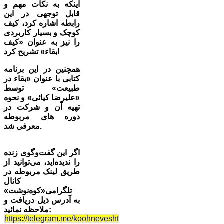
اینکه به نکات مهم و
قابل توجهی در این
رابطه اشاره کرد، کیف
کوچک و بسیار کاربردی
را نیز به عنوان «کیف
بقاء» تشریح کرد!
همچنین در این برنامه
کتابی با عنوان «بقاء در
طبیعت» توسط
«علیرضا کیائی» و نحوه
تهیه آن و شرکت در
دوره های مربوطه
معرفی شد.
اگر این گفت‌وگوی زنده
را ندیده‌اید، می‌توانید از
طریق لینک مربوطه در
کانال
تلگرامی«کوه‌نوشت»
به آدرس ذیل دریافت و
ملاحظه نمائید:
https://telegram.me/koohnevesht