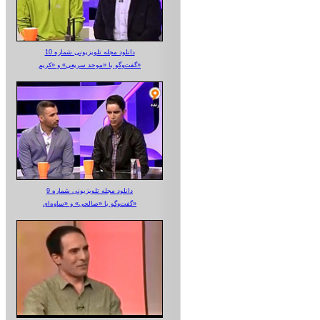
دانلود مجله تلویزیونی شماره 10
گفت‌وگو با «موحد سریعی» و «کریم»
دانلود مجله تلویزیونی شماره 9
گفت‌وگو با «صالحی» و «ساوه‌ای»