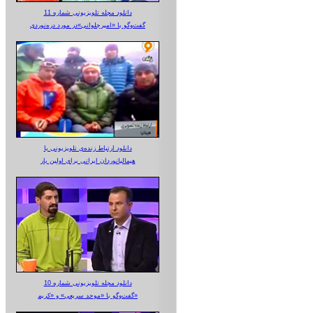
دانلود مجله تلویزیونی شماره 11
گفت‌وگو با «امیرجلوانی»در مورد دره‌نوردی
دانلود ارتباط زنده‌ی تلویزیونی‌ با
هیمالیانوردان ایرانی برای اولین بار
دانلود مجله تلویزیونی شماره 10
گفت‌وگو با «موحد سریعی» و «کریم»