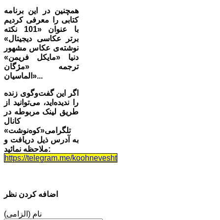
همچنین در این برنامه
کتابی را معرفی کردیم
با عنوان «101 نکته
برتر عکاسی دیجیتال»
نوشته‌ی عکاس مشهور
دنیا «مایکل فریمن»
ترجمه «مژگان
الماسیان»...
اگر این گفت‌وگوی زنده
را ندیده‌اید، می‌توانید از
طریق لینک مربوطه در
کانال
تلگرامی«کوه‌نوشت»
به آدرس ذیل دریافت و
ملاحظه نمائید:
https://telegram.me/koohnevesht
اضافه کردن نظر
نام (الزامی)