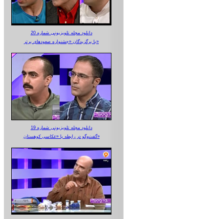
دانلود مجله تلویزیونی شماره 20
با برگزیدگان «جشنواره صعودهای برتر»
دانلود مجله تلویزیونی شماره 19
گفت‌وگو در رابطه با «عکاسی کوهستان»