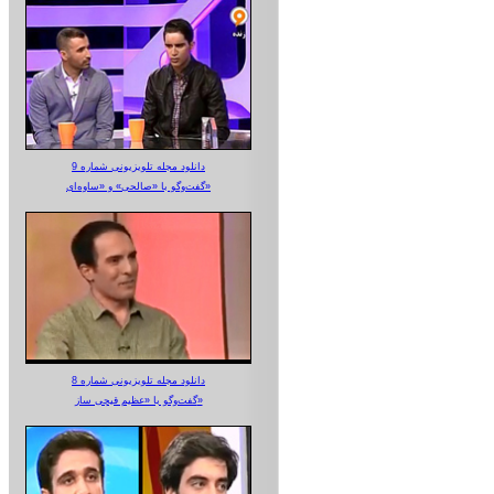
دانلود مجله تلویزیونی شماره 9
گفت‌وگو با «صالحی» و «ساوه‌ای»
دانلود مجله تلویزیونی شماره 8
گفت‌وگو با «عظیم قیچی ساز»