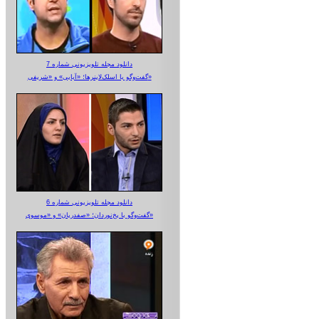
دانلود مجله تلویزیونی شماره 7
گفت‌وگو با اسلک‌لاینرها؛ «آبایی» و «شریفی»
دانلود مجله تلویزیونی شماره 6
گفت‌وگو با یخ‌نوردان؛ «صفدریان» و «موسوی»