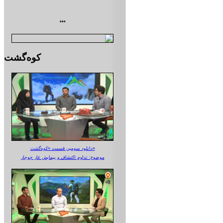
***
کوه‌گشت
دانلود سومین قسمت «کوه‌گشت»
موضوع: تداوم اکتشاف و پیمایش غار جوجار