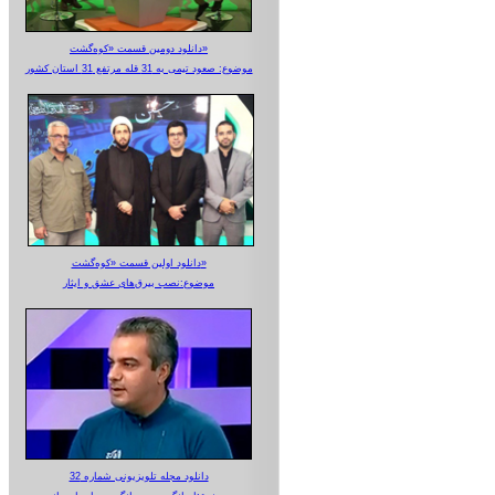
دانلود دومین قسمت «کوه‌گشت»
موضوع: صعود تیمی به 31 قله مرتفع 31 استان کشور
دانلود اولین قسمت «کوه‌گشت»
موضوع:نصب بیرق‌های عشق و ایثار
دانلود مجله تلویزیونی شماره 32