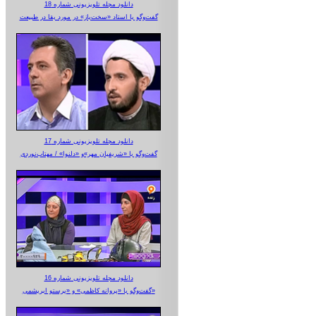
دانلود مجله تلویزیونی شماره 18
گفت‌وگو با استاد «سخت‌باز» در مورد بقا در طبیعت
دانلود مجله تلویزیونی شماره 17
گفت‌وگو با «شریفیان مهر»‌و «دلنوا» / مهتاب‌نوردی
دانلود مجله تلویزیونی شماره 16
گفت‌وگو با «پروانه کاظمی» و «پرستو‌ ابریشمی»