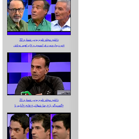
دانلود مجله تلویزیونی شماره 22
دو دیواره‌نورد فرانسوی و «ابراهیم نوتاش»
دانلود مجله تلویزیونی شماره 21
گفت‌وگو با «رضا شهلائی» فاتح «آناپورنا»