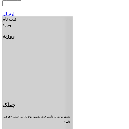
ارسال
ثبت نام
ورود
روزنه
جملک
مغرور بودن به دانش خود، بدترين نوع ناداني است. «جرجي
تايلر»