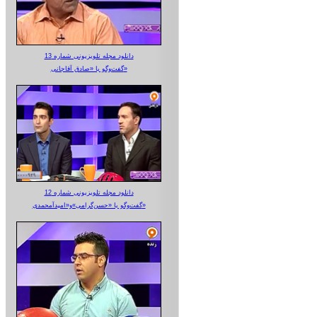
دانلود مجله تلویزیونی شماره 13
گفت‌وگو با «صادق آقاجانی»
دانلود مجله تلویزیونی شماره 12
گفت‌وگو با «حسن‌گرامی»و«امیدآمحمدی»