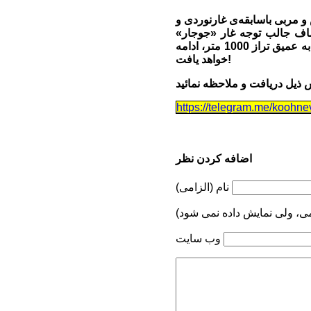
 مربی باسابقه‌ی غارنوردی و
شاف جالب توجه غار «جوجار»
عمیق‌ترین غار ایران پرداختیم... اکتشافی که گفته شد؛ در یک فرآیند و برنامه‌ی 10 ساله باز هم به عمیق تراز 1000 متر، ادامه
خواهد یافت!
https://telegram.me/koohne
اضافه کردن نظر
نام (الزامی)
می، ولی نمایش داده نمی شود)
وب سایت