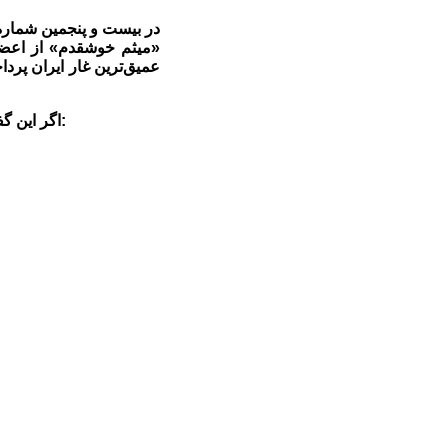
در بیست و پنجمین شماره
«میثم خوشقدم» از اعضا
اگر این گفت‌وگوی زنده را ندیده‌اید از طریق کانال تلگرامی «کوه‌نوشت»‌ به آدرس ذیل دریافت و ملاحظه نمائید: