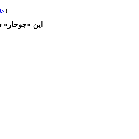
این «جوجار» سری دراز دارد ! . . . یک برنامه‌ی ده ساله برای رفتن به عمیق‌تر و عمیق‌تر !
خا
این «جوجار» سر