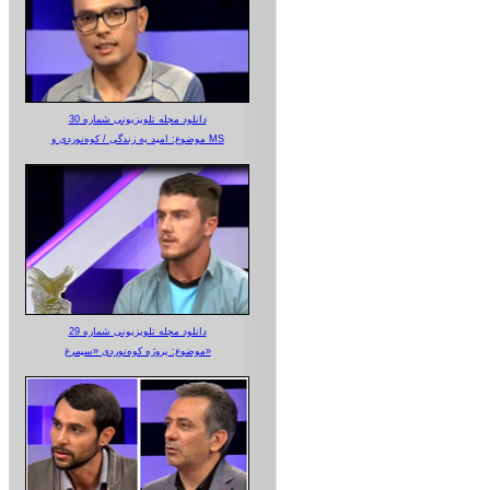
دانلود مجله تلویزیونی شماره 30
موضوع: امید به زندگی / کوه‌نوردی و MS
دانلود مجله تلویزیونی شماره 29
موضوع: پروژه کوه‌نوردی «سیمرغ»