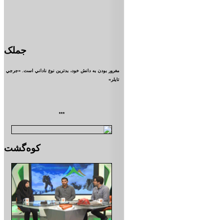
جملک
مغرور بودن به دانش خود، بدترين نوع ناداني است. «جرجي
تايلر»
***
کوه‌گشت