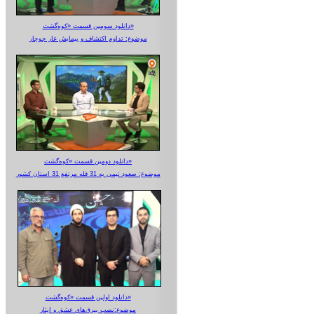
دانلود سومین قسمت «کوه‌گشت»
موضوع: تداوم اکتشاف و پیمایش غار جوجار
دانلود دومین قسمت «کوه‌گشت»
موضوع: صعود تیمی به 31 قله مرتفع 31 استان کشور
دانلود اولین قسمت «کوه‌گشت»
موضوع:نصب بیرق‌های عشق و ایثار