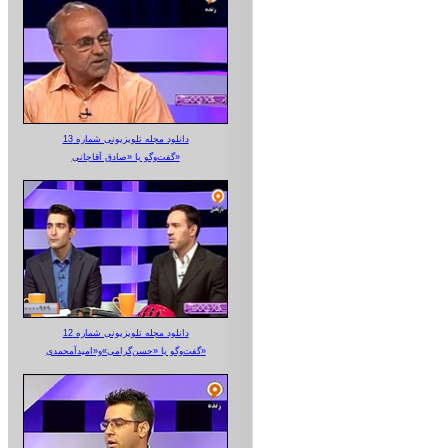
دانلود مجله تلویزیونی شماره 13
گفت‌وگو با «صادق آقاجانی»
دانلود مجله تلویزیونی شماره 12
گفت‌وگو با «حسن‌گرامی»و«امیدآمحمدی»