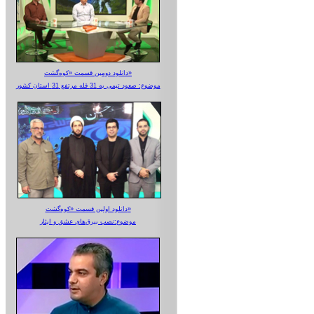
دانلود دومین قسمت «کوه‌گشت»
موضوع: صعود تیمی به 31 قله مرتفع 31 استان کشور
دانلود اولین قسمت «کوه‌گشت»
موضوع:نصب بیرق‌های عشق و ایثار