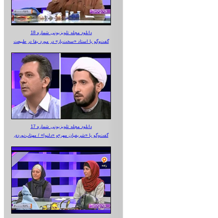
دانلود مجله تلویزیونی شماره 18
گفت‌وگو با استاد «سخت‌باز» در مورد بقا در طبیعت
دانلود مجله تلویزیونی شماره 17
گفت‌وگو با «شریفیان مهر»‌و «دلنوا» / مهتاب‌نوردی