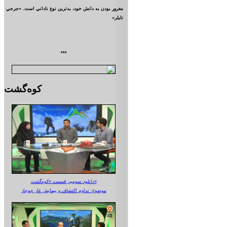
مغرور بودن به دانش خود، بدترين نوع ناداني است. «جرجي
تايلر»
***
کوه‌گشت
دانلود سومین قسمت «کوه‌گشت»
موضوع: تداوم اکتشاف و پیمایش غار جوجار