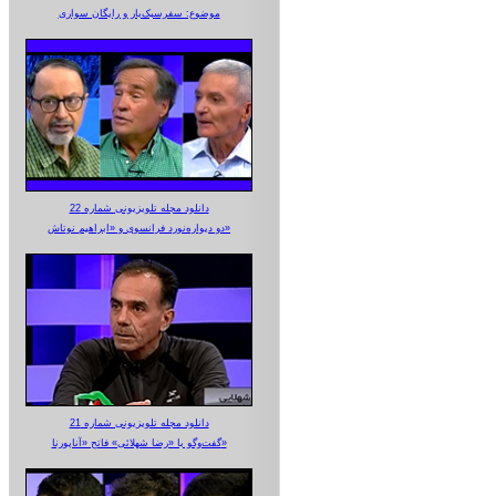
موضوع: سفرسبک‌بار و رایگان سواری
دانلود مجله تلویزیونی شماره 22
دو دیواره‌نورد فرانسوی و «ابراهیم نوتاش»
دانلود مجله تلویزیونی شماره 21
گفت‌وگو با «رضا شهلائی» فاتح «آناپورنا»