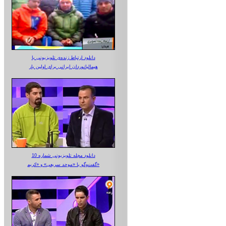
دانلود ارتباط زنده‌ی تلویزیونی‌ با
هیمالیانوردان ایرانی برای اولین بار
دانلود مجله تلویزیونی شماره 10
گفت‌وگو با «موحد سریعی» و «کریم»