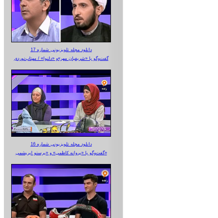
دانلود مجله تلویزیونی شماره 17
گفت‌وگو با «شریفیان مهر»‌و «دلنوا» / مهتاب‌نوردی
دانلود مجله تلویزیونی شماره 16
گفت‌وگو با «پروانه کاظمی» و «پرستو‌ ابریشمی»