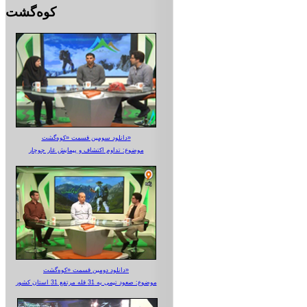
کوه‌گشت
دانلود سومین قسمت «کوه‌گشت»
موضوع: تداوم اکتشاف و پیمایش غار جوجار
دانلود دومین قسمت «کوه‌گشت»
موضوع: صعود تیمی به 31 قله مرتفع 31 استان کشور