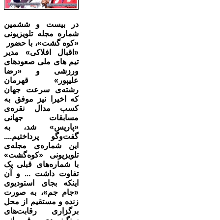
در بیست و ششمین
شماره مجله تلویزیونی
«کوه گشت»، با حضور
«اقبال افلاکی» مدیر
تیم های ملی صعودهای
ورزشی و «رضا
علیپور» قهرمان
رشته‌ی سرعت جهان
که اخیرا‍‌ نیز موفق به
کسب مدال نقره‌ی
مسابقات جهانی
«پاریس» شد، به
گفت‌وگو پرداختیم....
این شماره‌ی مجله‌ی
تلویزیونی «کوه‌گشت»
با شماره‌های قبلی یک
تفاوت داشت ... و آن
اینکه بجای استودیوی
«جام جم»، به صورت
زنده و مستقیم از محل
برگزاری رقابت‌های