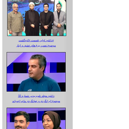
دانلود اولین قسمت «کوه‌گشت»
موضوع:نصب بیرق‌های عشق و ایثار
دانلود مجله تلویزیونی شماره 32
موضوع:ایرانگردی و جهانگردی ماجراجویانه