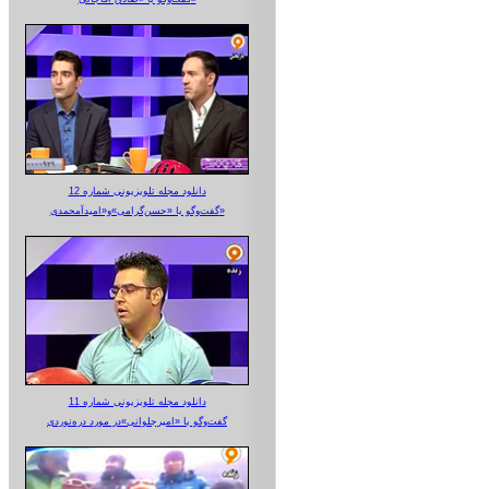
دانلود مجله تلویزیونی شماره 12
گفت‌وگو با «حسن‌گرامی»و«امیدآمحمدی»
دانلود مجله تلویزیونی شماره 11
گفت‌وگو با «امیرجلوانی»در مورد دره‌نوردی