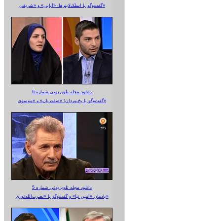
گفت‌وگو با اسلک‌لاینرها؛ «آبایی» و «شریفی»
دانلود مجله تلویزیونی شماره 6
گفت‌وگو با یخ‌نوردان؛ «صفدریان» و «موسوی»
دانلود مجله تلویزیونی شماره 5
یادمان «امین نیا» و گفت‌وگو با «نصرت‌الله‌نوری»