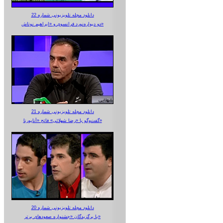
دانلود مجله تلویزیونی شماره 22
دو دیواره‌نورد فرانسوی و «ابراهیم نوتاش»
دانلود مجله تلویزیونی شماره 21
گفت‌وگو با «رضا شهلائی» فاتح «آناپورنا»
دانلود مجله تلویزیونی شماره 20
با برگزیدگان «جشنواره صعودهای برتر»