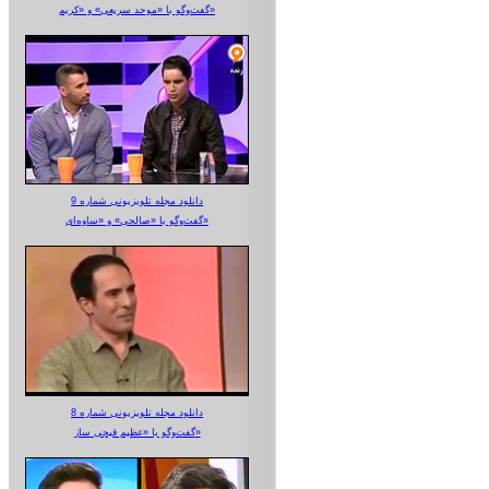
گفت‌وگو با «موحد سریعی» و «کریم»
دانلود مجله تلویزیونی شماره 9
گفت‌وگو با «صالحی» و «ساوه‌ای»
دانلود مجله تلویزیونی شماره 8
گفت‌وگو با «عظیم قیچی ساز»