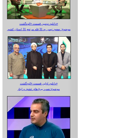
دانلود دومین قسمت «کوه‌گشت»
موضوع: صعود تیمی به 31 قله مرتفع 31 استان کشور
دانلود اولین قسمت «کوه‌گشت»
موضوع:نصب بیرق‌های عشق و ایثار