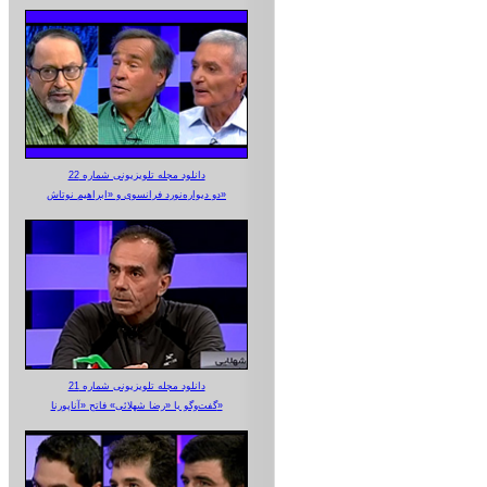
دانلود مجله تلویزیونی شماره 22
دو دیواره‌نورد فرانسوی و «ابراهیم نوتاش»
دانلود مجله تلویزیونی شماره 21
گفت‌وگو با «رضا شهلائی» فاتح «آناپورنا»