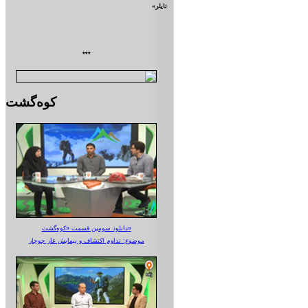
تايلر»
***
کوه‌گشت
دانلود سومین قسمت «کوه‌گشت»
موضوع: تداوم اکتشاف و پیمایش غار جوجار