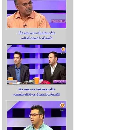
دانلود مجله تلویزیونی شماره 13
گفت‌وگو با «صادق آقاجانی»
دانلود مجله تلویزیونی شماره 12
گفت‌وگو با «حسن‌گرامی»و«امیدآمحمدی»