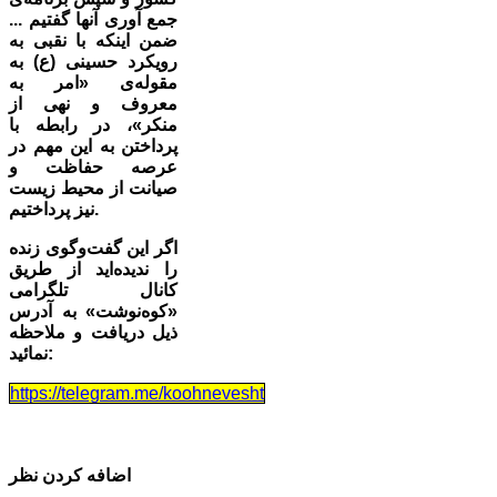
جمع آوری آنها گفتیم ...
ضمن اینکه با نقبی به
رویکرد حسینی (ع) به
مقوله‌ی «امر به
معروف و نهی از
منکر»، در رابطه با
پرداختن به این مهم در
عرصه حفاظت و
صیانت از محیط زیست
نیز پرداختیم.
اگر این گفت‌وگوی زنده
را ندیده‌اید از طریق
کانال تلگرامی
«کوه‌نوشت»‌ به آدرس
ذیل دریافت و ملاحظه
نمائید:
https://telegram.me/koohnevesht
اضافه کردن نظر