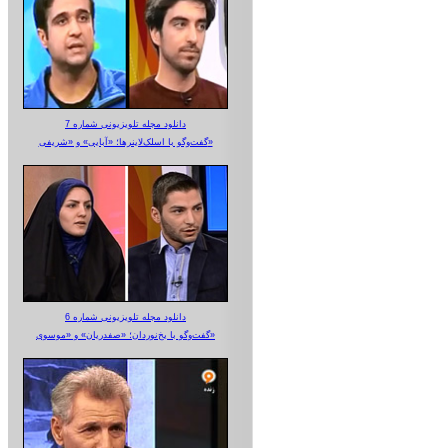
دانلود مجله تلویزیونی شماره 7
گفت‌وگو با اسلک‌لاینرها؛ «آبایی» و «شریفی»
دانلود مجله تلویزیونی شماره 6
گفت‌وگو با یخ‌نوردان؛ «صفدریان» و «موسوی»