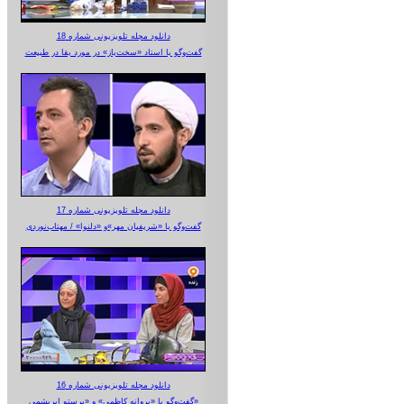
دانلود مجله تلویزیونی شماره 18
گفت‌وگو با استاد «سخت‌باز» در مورد بقا در طبیعت
دانلود مجله تلویزیونی شماره 17
گفت‌وگو با «شریفیان مهر»‌و «دلنوا» / مهتاب‌نوردی
دانلود مجله تلویزیونی شماره 16
گفت‌وگو با «پروانه کاظمی» و «پرستو‌ ابریشمی»