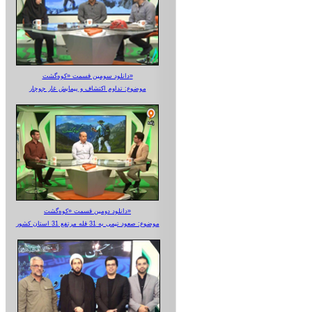
دانلود سومین قسمت «کوه‌گشت»
موضوع: تداوم اکتشاف و پیمایش غار جوجار
دانلود دومین قسمت «کوه‌گشت»
موضوع: صعود تیمی به 31 قله مرتفع 31 استان کشور