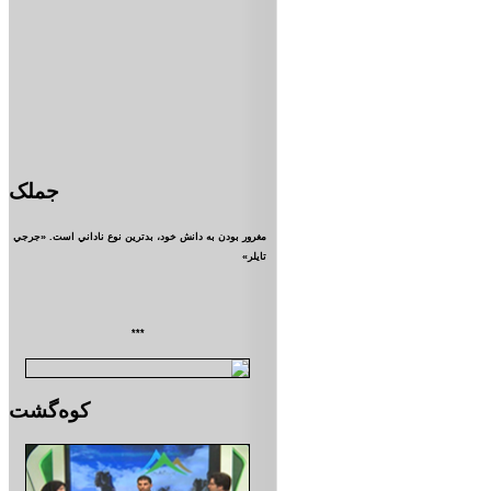
جملک
مغرور بودن به دانش خود، بدترين نوع ناداني است. «جرجي
تايلر»
***
کوه‌گشت