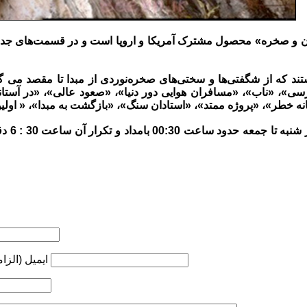
 «انسان و صخره» محصول مشترک آمریکا و اروپا است و در قسمت‌های جد
ند که از شگفتی‌ها و سختی‌های صخره‌نوردی از مبدا تا مقصد می گوی
سی»، «ناب»، «مسافران هوایی دور دنیا»، «صعود عالی»، «در آستان
گفتنی اس
ایمیل (الزا