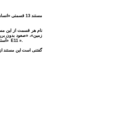
مستند 13 قسمتی
نام هر قسمت از این مست
زمین»، ‌«صعود بدون برر
«آستانه خطر»، «پروژه ممتد»، «استادان سنگ»، «بازگشت به مبدا»، ‌« اولین صعود کوهنورد» و «صعود به E11 ».