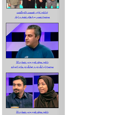
دانلود اولین قسمت «کوه‌گشت»
موضوع:نصب بیرق‌های عشق و ایثار
دانلود مجله تلویزیونی شماره 32
موضوع:ایرانگردی و جهانگردی ماجراجویانه
دانلود مجله تلویزیونی شماره 31