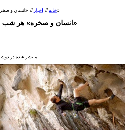
«انسان و صخره» هر شب از «شبکه یک سیما»
خانه
//
اخبار
//
«انسان و صخره» هر شب از «شبکه یک سیما»
منتشر شده در دوشنبه, 03 آبان 1395