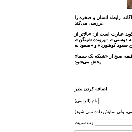
اگانه رابطه انسان و صخره را
بررسی می‌کند.
د عبارت است از: «بالاتر از
ه دوستی»، «پرونده شینگن»،
ت این مستند از شنبه تا جمعه حدود ساعت 00:30 بامداد و تکرار آن ساعت 30 : 6 دقیقه صبح از «شبکه یک سیما»
پخش می‌شود.
اضافه کردن نظر
نام (الزامی)
می، ولی نمایش داده نمی شود)
وب سایت