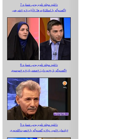
دانلود مجله تلویزیونی شماره 7
گفت‌وگو با اسلک‌لاینرها؛ «آبایی» و «شریفی»
دانلود مجله تلویزیونی شماره 6
گفت‌وگو با یخ‌نوردان؛ «صفدریان» و «موسوی»
دانلود مجله تلویزیونی شماره 5
یادمان «امین نیا» و گفت‌وگو با «نصرت‌الله‌نوری»