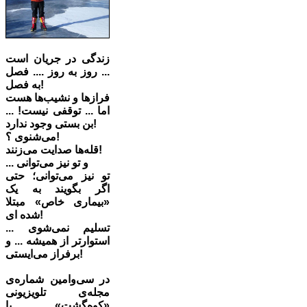
زندگی در جریان است
... روز به روز .... فصل
به فصل!
فرازها و نشیب‌ها هست
اما ... توقفی نیست! ...
بن بستی وجود ندارد!‌
می‌شنوی ؟!
قله‌ها صدایت می‌زنند!
... و تو نیز می‌توانی
تو نیز می‌توانی؛ حتی
اگر بگویند به یک
«بیماری خاص» مبتلا
شده ای!
تسلیم نمی‌شوی ...
استوارتر از همیشه ... و
برفراز می‌ایستی!
در سی‌‌‌وامین شماره‌ی
مجله‌ی تلویزیونی
«کوه‌گشت» با