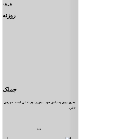
ورود
روزنه
جملک
مغرور بودن به دانش خود، بدترين نوع ناداني است. «جرجي
تايلر»
***