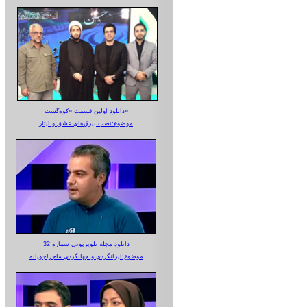
دانلود اولین قسمت «کوه‌گشت»
موضوع:نصب بیرق‌های عشق و ایثار
دانلود مجله تلویزیونی شماره 32
موضوع:ایرانگردی و جهانگردی ماجراجویانه