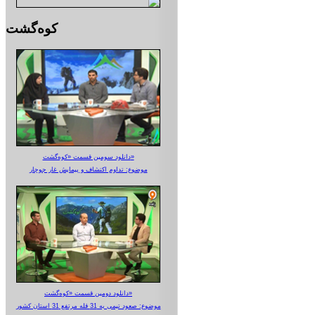
کوه‌گشت
دانلود سومین قسمت «کوه‌گشت»
موضوع: تداوم اکتشاف و پیمایش غار جوجار
دانلود دومین قسمت «کوه‌گشت»
موضوع: صعود تیمی به 31 قله مرتفع 31 استان کشور