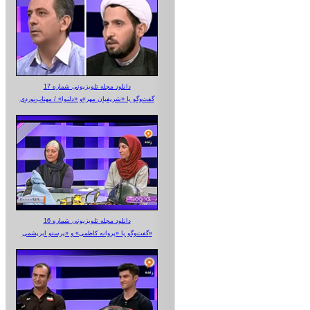
دانلود مجله تلویزیونی شماره 17
گفت‌وگو با «شریفیان مهر»‌و «دلنوا» / مهتاب‌نوردی
دانلود مجله تلویزیونی شماره 16
گفت‌وگو با «پروانه کاظمی» و «پرستو‌ ابریشمی»