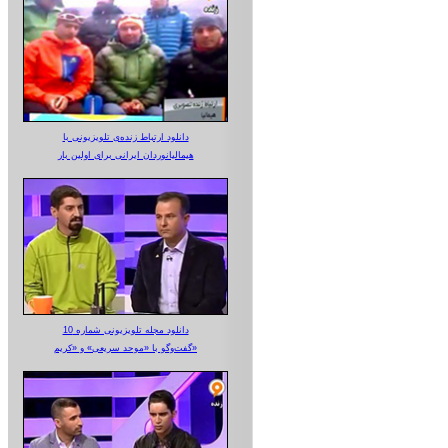
دانلود ارتباط زنده‌ی تلویزیونی‌ با
هیمالیانوردان ایرانی برای اولین بار
دانلود مجله تلویزیونی شماره 10
گفت‌وگو با «موحد سریعی» و «کریم»