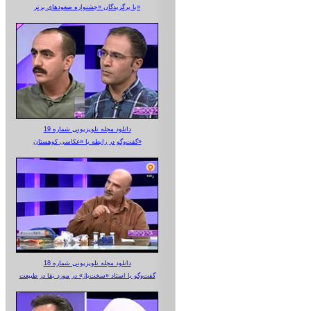
با برگزیدگان «جشنواره صعودهای برتر»
دانلود مجله تلویزیونی شماره 19
گفت‌وگو در رابطه با «عکاسی کوهستان»
دانلود مجله تلویزیونی شماره 18
گفت‌وگو با استاد «سخت‌باز» در مورد بقا در طبیعت