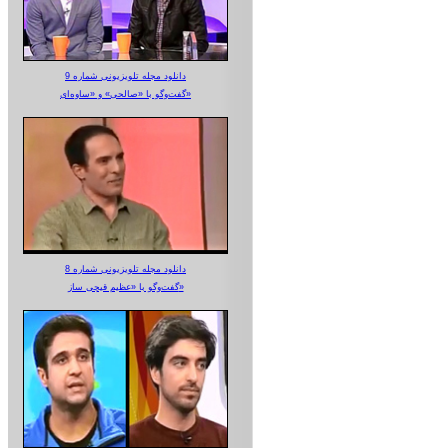
دانلود مجله تلویزیونی شماره 9
گفت‌وگو با «صالحی» و «ساوه‌ای»
دانلود مجله تلویزیونی شماره 8
گفت‌وگو با «عظیم قیچی ساز»