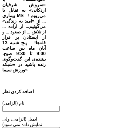
«سروش شرفیان
اردکانی» به تقابل با
بیماری MS می‌رویم !
... از «امید به زندگی»
می‌گوئیم... از اراده ...
از تلاش ... از صعود ... و
از ایستادن بر فراز
قله‌ها! ... پنج شنبه 13
آبان ماه بین ساعت
9:00 تا 9:30 صبح،
بیننده‌ی این گفت‌وگوی
زنده باشید در «شبکه
ورزش سیما»
اضافه کردن نظر
نام (الزامی)
ایمیل (الزامی، ولی
نمایش داده نمی شود)