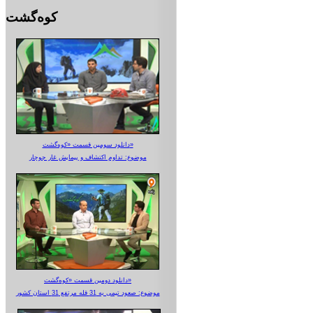
کوه‌گشت
دانلود سومین قسمت «کوه‌گشت»
موضوع: تداوم اکتشاف و پیمایش غار جوجار
دانلود دومین قسمت «کوه‌گشت»
موضوع: صعود تیمی به 31 قله مرتفع 31 استان کشور