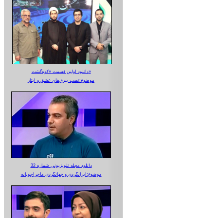
دانلود اولین قسمت «کوه‌گشت»
موضوع:نصب بیرق‌های عشق و ایثار
دانلود مجله تلویزیونی شماره 32
موضوع:ایرانگردی و جهانگردی ماجراجویانه