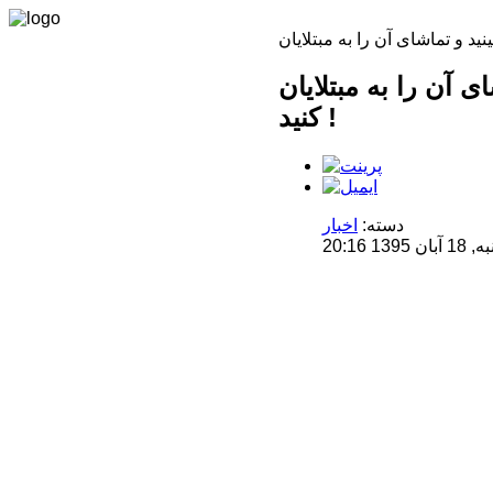
يان MS و يا بيماری‌های خاص توصیه
کنید !
دسته:
اخبار
20:16