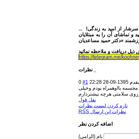
شار از امید به زندگی! ...
 مبتلايان MS و يا بيماري هاي خاص هم
https://telegram.me/koohne
نظرات
قدم
1395-09-28 22:28
#1
0
روزازروزهای بهمن سال 93ازشیرپلاتا میدان مجسمه بااوهمراه بودم وخیلی
نقل قول
تازه کردن لیست نظرات
RSS نظرات این ارسال
اضافه کردن نظر
نام (الزامی)