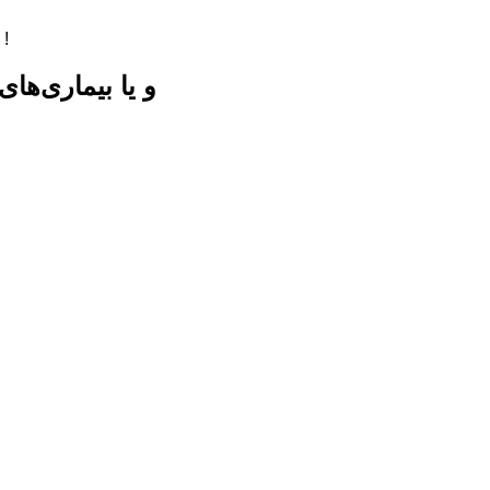
اين گفت‌وگو را ببينيد و تماشای آن را به مبتلايان MS و يا بيماری‌های خاص توصیه کنید !