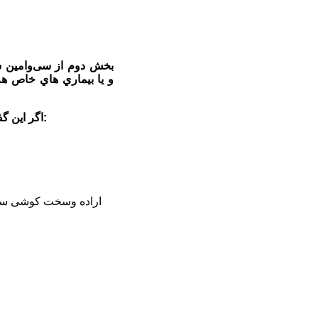
بخش دوم از سی‌وامین شم
اگر این گفت‌وگوی زنده را ندیده‌اید از طریق کانال تلگرامی «کوه‌نوشت»‌ به آدرس ذیل دریافت و ملاحظه نمائید: