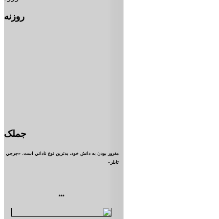
روزنه
جملک
مغرور بودن به دانش خود، بدترين نوع ناداني است. «جرجي
تايلر»
***