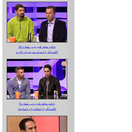
دانلود مجله تلویزیونی شماره 10
گفت‌وگو با «موحد سریعی» و «کریم»
دانلود مجله تلویزیونی شماره 9
گفت‌وگو با «صالحی» و «ساوه‌ای»