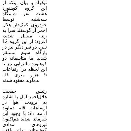
نیکزاد با بیان اینکه از
این گروه کوهنورد
هشت نفر شامگاه
سه‌شنبه توسط
خودروی کمک‌دار هلال
احمر از گوسفند سرا به
رینه منتقل شدند،
افزود: از این گروه 12
نفره دو نفر دیگر نیز در
بارگاه سوم مستقر
شدند اما متاسفانه دو
کوهنورد مالزیایی نیز تا
این لحظه در ارتفاعات
5 هزار متری قله
دماوند مفقود شدند.
رئیس جمعیت
هلال‌احمر آمل با اشاره
به برودت هوا در
ارتفاعات قله دماوند
ادامه داد: با وجود این
سرمای شدید هم‌اکنون
نیروهای امدادی
کوهستانی برای یافتن