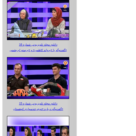
دانلود مجله تلویزیونی شماره 16
گفت‌وگو با «پروانه کاظمی» و «پرستو‌ ابریشمی»
دانلود مجله تلویزیونی شماره 15
گفت‌وگو درباره «دوچرخه‌سواری کوهستان»