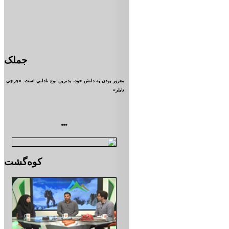
جملک
مغرور بودن به دانش خود، بدترين نوع ناداني است. «جرجي
تايلر»
***
کوه‌گشت