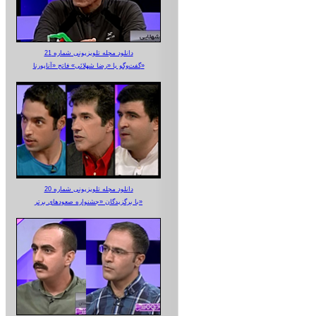
دانلود مجله تلویزیونی شماره 21
گفت‌وگو با «رضا شهلائی» فاتح «آناپورنا»
دانلود مجله تلویزیونی شماره 20
با برگزیدگان «جشنواره صعودهای برتر»