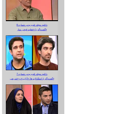
دانلود مجله تلویزیونی شماره 8
گفت‌وگو با «عظیم قیچی ساز»
دانلود مجله تلویزیونی شماره 7
گفت‌وگو با اسلک‌لاینرها؛ «آبایی» و «شریفی»