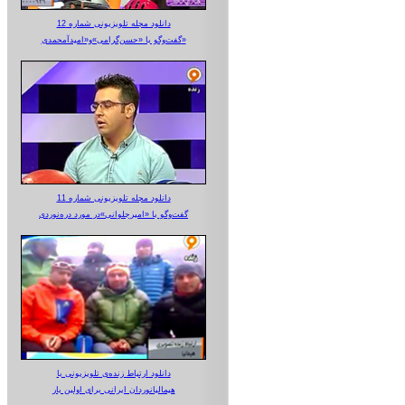
دانلود مجله تلویزیونی شماره 12
گفت‌وگو با «حسن‌گرامی»و«امیدآمحمدی»
دانلود مجله تلویزیونی شماره 11
گفت‌وگو با «امیرجلوانی»در مورد دره‌نوردی
دانلود ارتباط زنده‌ی تلویزیونی‌ با
هیمالیانوردان ایرانی برای اولین بار