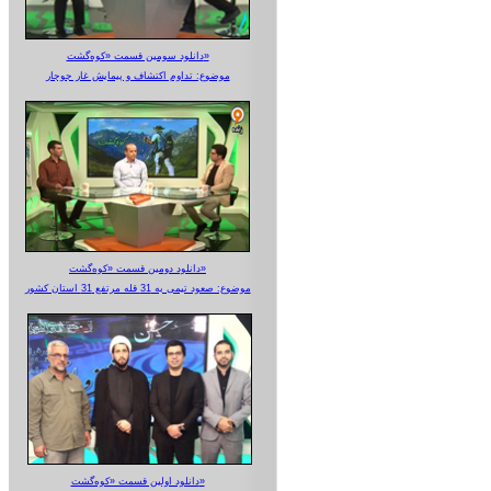
دانلود سومین قسمت «کوه‌گشت»
موضوع: تداوم اکتشاف و پیمایش غار جوجار
دانلود دومین قسمت «کوه‌گشت»
موضوع: صعود تیمی به 31 قله مرتفع 31 استان کشور
دانلود اولین قسمت «کوه‌گشت»