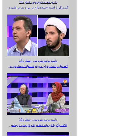
دانلود مجله تلویزیونی شماره 18
گفت‌وگو با استاد «سخت‌باز» در مورد بقا در طبیعت
دانلود مجله تلویزیونی شماره 17
گفت‌وگو با «شریفیان مهر»‌و «دلنوا» / مهتاب‌نوردی
دانلود مجله تلویزیونی شماره 16
گفت‌وگو با «پروانه کاظمی» و «پرستو‌ ابریشمی»