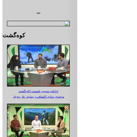
***
کوه‌گشت
دانلود سومین قسمت «کوه‌گشت»
موضوع: تداوم اکتشاف و پیمایش غار جوجار