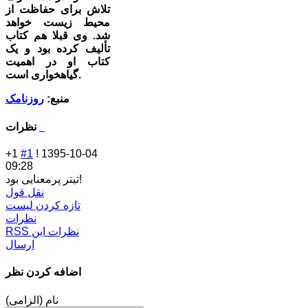
تلاش برای حفاظت از
محیط زیست خواهد
شد. وی قبلا هم کتاب
تألیف کرده بود و یک
کتاب او در اهمیت
گیاهخواری است.
منبع:
روزنامک
نظرات
+1
#1
!
1395-10-04
09:28
تیتر پرمعنایی بود!
نقل قول
تازه کردن لیست
نظرات
RSS نظرات این
ارسال
اضافه کردن نظر
نام (الزامی)