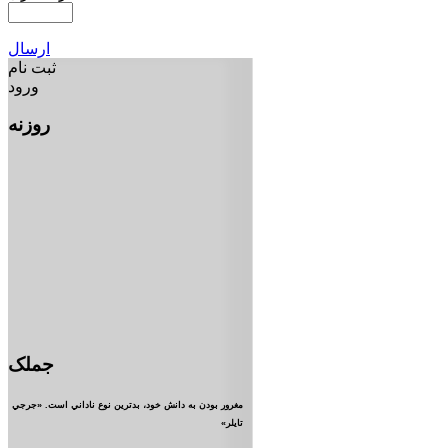
ارسال
ثبت نام
ورود
روزنه
جملک
مغرور بودن به دانش خود، بدترين نوع ناداني است. «جرجي
تايلر»