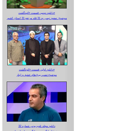
دانلود دومین قسمت «کوه‌گشت»
موضوع: صعود تیمی به 31 قله مرتفع 31 استان کشور
دانلود اولین قسمت «کوه‌گشت»
موضوع:نصب بیرق‌های عشق و ایثار
دانلود مجله تلویزیونی شماره 32