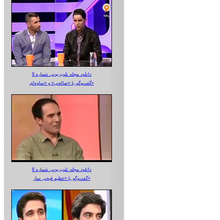
دانلود مجله تلویزیونی شماره 9
گفت‌وگو با «صالحی» و «ساوه‌ای»
دانلود مجله تلویزیونی شماره 8
گفت‌وگو با «عظیم قیچی ساز»