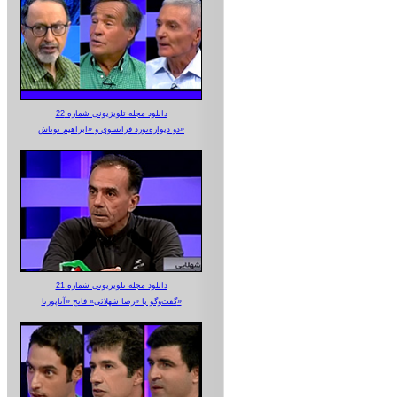
دانلود مجله تلویزیونی شماره 22
دو دیواره‌نورد فرانسوی و «ابراهیم نوتاش»
دانلود مجله تلویزیونی شماره 21
گفت‌وگو با «رضا شهلائی» فاتح «آناپورنا»