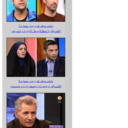
دانلود مجله تلویزیونی شماره 7
گفت‌وگو با اسلک‌لاینرها؛ «آبایی» و «شریفی»
دانلود مجله تلویزیونی شماره 6
گفت‌وگو با یخ‌نوردان؛ «صفدریان» و «موسوی»