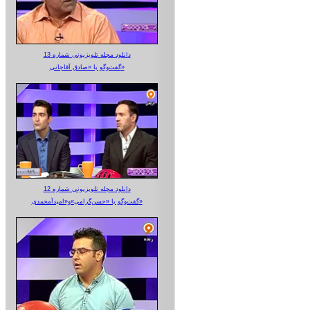
دانلود مجله تلویزیونی شماره 13
گفت‌وگو با «صادق آقاجانی»
دانلود مجله تلویزیونی شماره 12
گفت‌وگو با «حسن‌گرامی»و«امیدآمحمدی»