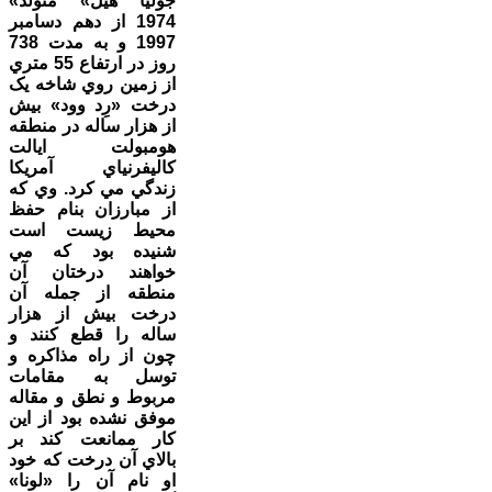
«جوليا هيل»
متولد
1974 از دهم دسامبر
1997 و به مدت 738
روز در ارتفاع 55 متري
از زمين روي شاخه يک
درخت «رِد وود» بیش
از هزار ساله در منطقه
هومبولت ايالت
کاليفرنياي آمريکا
زندگي مي کرد. وي که
از مبارزان بنام حفظ
محيط زيست است
شنيده بود که مي
خواهند درختان آن
منطقه از جمله آن
درخت بیش از هزار
ساله را قطع کنند و
چون از راه مذاکره و
توسل به مقامات
مربوط و نطق و مقاله
موفق نشده بود از اين
کار ممانعت کند بر
بالاي آن درخت که خود
او نام آن را «لونا»