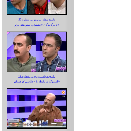
دانلود مجله تلویزیونی شماره 20
با برگزیدگان «جشنواره صعودهای برتر»
دانلود مجله تلویزیونی شماره 19
گفت‌وگو در رابطه با «عکاسی کوهستان»