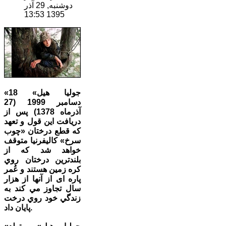
دوشنبه, 29 آذر
1395 13:53
«جوليا هيل» 18
دسامبر 1999 (27
آذرماه 1378) پس از
دريافت این قول و تعهد
که قطع درختان «چوب
سرخ» کاليفرنيا متوقف
خواهد شد که از
بلندترين درختان روي
کره زمين هستند و عُمر
پاره ای از آنها از هزار
سال تجاوز مي کند به
زندگي خود روي درخت
پايان داد.