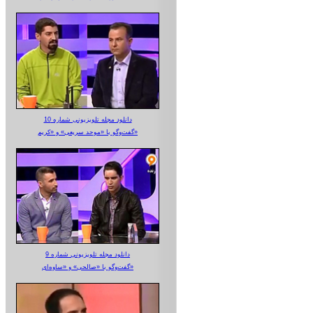
دانلود مجله تلویزیونی شماره 10
گفت‌وگو با «موحد سریعی» و «کریم»
دانلود مجله تلویزیونی شماره 9
گفت‌وگو با «صالحی» و «ساوه‌ای»