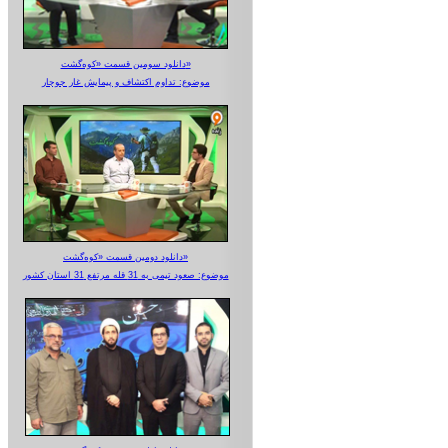
دانلود سومین قسمت «کوه‌گشت»
موضوع: تداوم اکتشاف و پیمایش غار جوجار
دانلود دومین قسمت «کوه‌گشت»
موضوع: صعود تیمی به 31 قله مرتفع 31 استان کشور