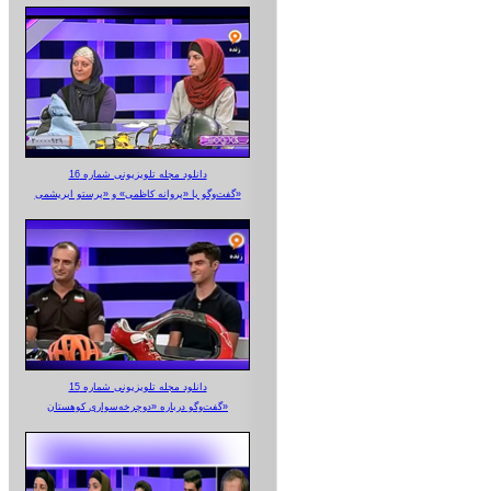
دانلود مجله تلویزیونی شماره 16
گفت‌وگو با «پروانه کاظمی» و «پرستو‌ ابریشمی»
دانلود مجله تلویزیونی شماره 15
گفت‌وگو درباره «دوچرخه‌سواری کوهستان»