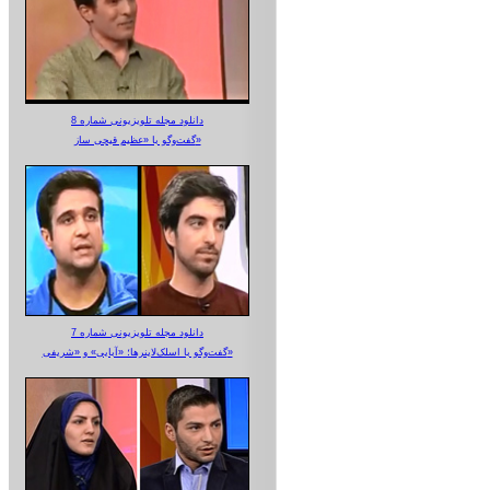
دانلود مجله تلویزیونی شماره 8
گفت‌وگو با «عظیم قیچی ساز»
دانلود مجله تلویزیونی شماره 7
گفت‌وگو با اسلک‌لاینرها؛ «آبایی» و «شریفی»