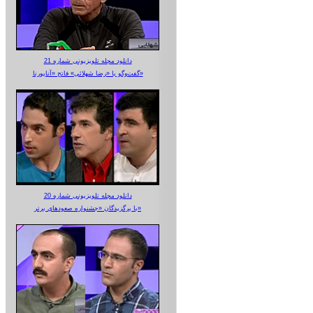
دانلود مجله تلویزیونی شماره 21
گفت‌وگو با «رضا شهلائی» فاتح «آناپورنا»
دانلود مجله تلویزیونی شماره 20
با برگزیدگان «جشنواره صعودهای برتر»