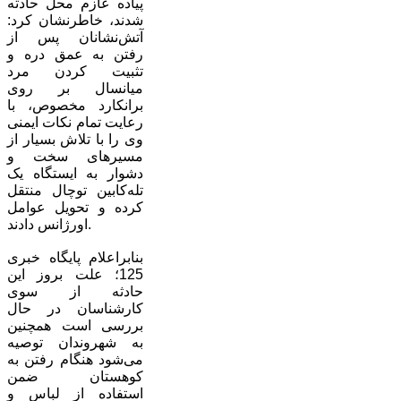
پیاده عازم محل حادثه
شدند، خاطرنشان کرد:
آتش‌نشانان پس از
رفتن به عمق دره و
تثبیت کردن مرد
میانسال بر روی
برانکارد مخصوص، با
رعایت تمام نکات ایمنی
وی را با تلاش بسیار از
مسیرهای سخت و
دشوار به ایستگاه یک
تله‌کابین توچال منتقل
کرده و تحویل عوامل
اورژانس دادند.
بنابراعلام پایگاه خبری
125؛ علت بروز این
حادثه از سوی
کارشناسان در حال
بررسی است همچنین
به شهروندان توصیه
می‌شود هنگام رفتن به
کوهستان ضمن
استفاده از لباس و