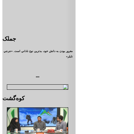
جملک
مغرور بودن به دانش خود، بدترين نوع ناداني است. «جرجي
تايلر»
***
کوه‌گشت