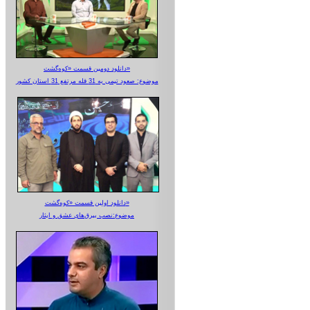
دانلود دومین قسمت «کوه‌گشت»
موضوع: صعود تیمی به 31 قله مرتفع 31 استان کشور
دانلود اولین قسمت «کوه‌گشت»
موضوع:نصب بیرق‌های عشق و ایثار