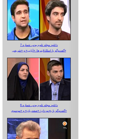
دانلود مجله تلویزیونی شماره 7
گفت‌وگو با اسلک‌لاینرها؛ «آبایی» و «شریفی»
دانلود مجله تلویزیونی شماره 6
گفت‌وگو با یخ‌نوردان؛ «صفدریان» و «موسوی»