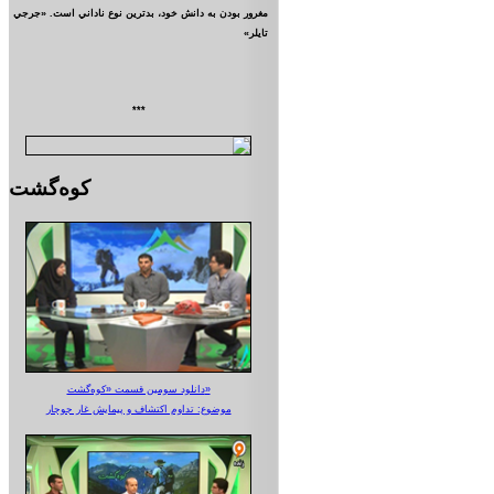
مغرور بودن به دانش خود، بدترين نوع ناداني است. «جرجي
تايلر»
***
کوه‌گشت
دانلود سومین قسمت «کوه‌گشت»
موضوع: تداوم اکتشاف و پیمایش غار جوجار