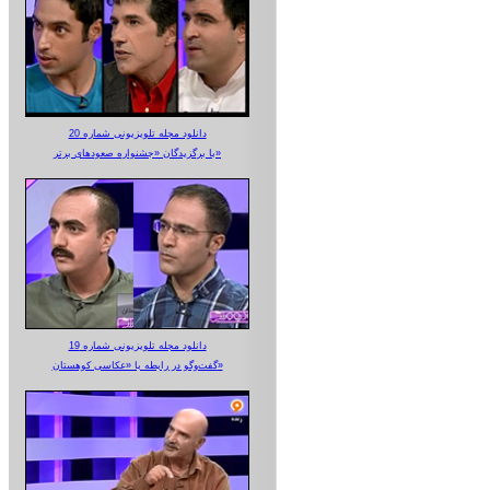
دانلود مجله تلویزیونی شماره 20
با برگزیدگان «جشنواره صعودهای برتر»
دانلود مجله تلویزیونی شماره 19
گفت‌وگو در رابطه با «عکاسی کوهستان»