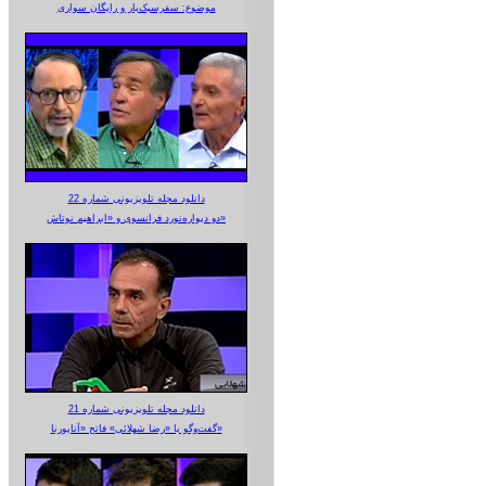
موضوع: سفرسبک‌بار و رایگان سواری
دانلود مجله تلویزیونی شماره 22
دو دیواره‌نورد فرانسوی و «ابراهیم نوتاش»
دانلود مجله تلویزیونی شماره 21
گفت‌وگو با «رضا شهلائی» فاتح «آناپورنا»