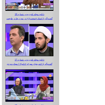
دانلود مجله تلویزیونی شماره 18
گفت‌وگو با استاد «سخت‌باز» در مورد بقا در طبیعت
دانلود مجله تلویزیونی شماره 17
گفت‌وگو با «شریفیان مهر»‌و «دلنوا» / مهتاب‌نوردی