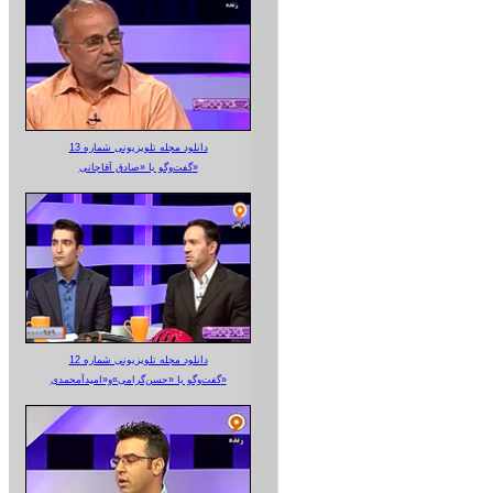
دانلود مجله تلویزیونی شماره 13
گفت‌وگو با «صادق آقاجانی»
دانلود مجله تلویزیونی شماره 12
گفت‌وگو با «حسن‌گرامی»و«امیدآمحمدی»