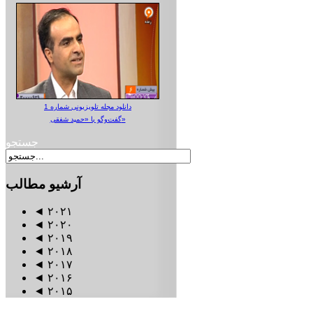
دانلود مجله تلویزیونی شماره 1
گفت‌وگو با «حمید شفقی»
جستجو
آرشیو
مطالب
◄
۲۰۲۱
◄
۲۰۲۰
◄
۲۰۱۹
◄
۲۰۱۸
◄
۲۰۱۷
◄
۲۰۱۶
◄
۲۰۱۵