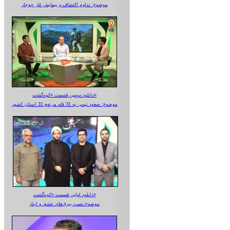
موضوع: تداوم اکتشاف و پیمایش غار جوجار
دانلود دومین قسمت «کوه‌گشت»
موضوع: صعود تیمی به 31 قله مرتفع 31 استان کشور
دانلود اولین قسمت «کوه‌گشت»
موضوع:نصب بیرق‌های عشق و ایثار