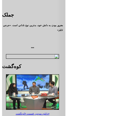
جملک
مغرور بودن به دانش خود، بدترين نوع ناداني است. «جرجي
تايلر»
***
کوه‌گشت
دانلود سومین قسمت «کوه‌گشت»