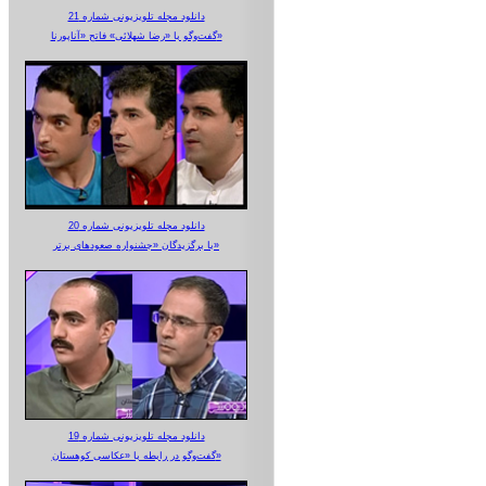
دانلود مجله تلویزیونی شماره 21
گفت‌وگو با «رضا شهلائی» فاتح «آناپورنا»
دانلود مجله تلویزیونی شماره 20
با برگزیدگان «جشنواره صعودهای برتر»
دانلود مجله تلویزیونی شماره 19
گفت‌وگو در رابطه با «عکاسی کوهستان»