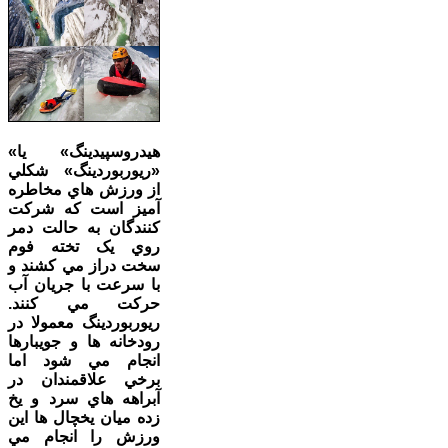
«هيدروسپيدينگ» يا
«ريوربوردينگ» شکلي
از ورزش هاي مخاطره
آميز است که شرکت
کنندگان به حالت دمر
روي يک تخته فوم
سخت دراز مي کشند و
با سرعت با جريان آب
حرکت مي کنند.
ريوربوردينگ معمولا در
رودخانه ها و جويبارها
انجام مي شود اما
برخي علاقمندان در
آبراهه هاي سرد و يخ
زده ميان يخچال ها اين
ورزش را انجام مي