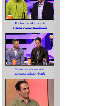
دانلود مجله تلویزیونی شماره 10
گفت‌وگو با «موحد سریعی» و «کریم»
دانلود مجله تلویزیونی شماره 9
گفت‌وگو با «صالحی» و «ساوه‌ای»