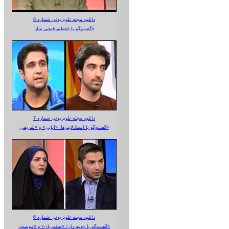
دانلود مجله تلویزیونی شماره 8
گفت‌وگو با «عظیم قیچی ساز»
دانلود مجله تلویزیونی شماره 7
گفت‌وگو با اسلک‌لاینرها؛ «آبایی» و «شریفی»
دانلود مجله تلویزیونی شماره 6
گفت‌وگو با یخ‌نوردان؛ «صفدریان» و «موسوی»