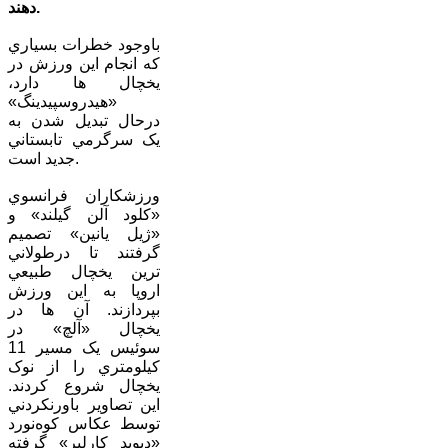
دهند.
باوجود خطرات بسياري
که انجام اين ورزش در
يخچال ها دارد،
«هيدروسپيدينگ»
درحال تبديل شدن به
يک سرگرمي تابستاني
جديد است.
ورزشکاران فرانسوي
«کلود آلن گيلند» و
«ژيل يانين» تصميم
گرفتند تا درطولاني
ترين يخچال طبيعي
اروپا به اين ورزش
بپردازند. آن ها در
يخچال «آلچ» در
سوئيس يک مسير 11
کيلومتري را از نوک
يخچال شروع کردند.
اين تصاوير باورنکردني
توسط عکاس کوه‌نورد
«ديويد کارلير» گرفته