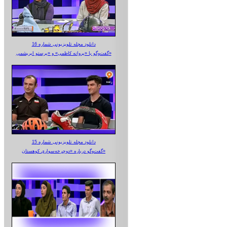
دانلود مجله تلویزیونی شماره 16
گفت‌وگو با «پروانه کاظمی» و «پرستو‌ ابریشمی»
دانلود مجله تلویزیونی شماره 15
گفت‌وگو درباره «دوچرخه‌سواری کوهستان»