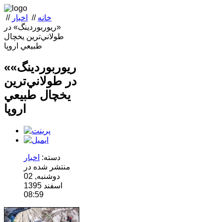
خانه
//
اخبار
//
«ريوربوردينگ» در
طولاني‌ترين يخچال
طبيعي اروپا
«ريوربوردينگ»
در طولاني‌ترين
يخچال طبيعي
اروپا
دسته:
اخبار
منتشر شده در
دوشنبه, 02
اسفند 1395
08:59