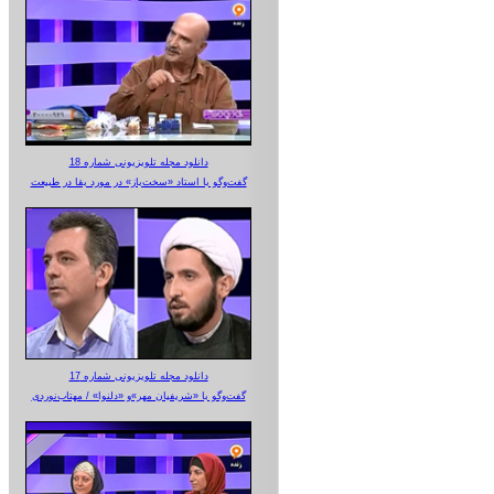
دانلود مجله تلویزیونی شماره 18
گفت‌وگو با استاد «سخت‌باز» در مورد بقا در طبیعت
دانلود مجله تلویزیونی شماره 17
گفت‌وگو با «شریفیان مهر»‌و «دلنوا» / مهتاب‌نوردی