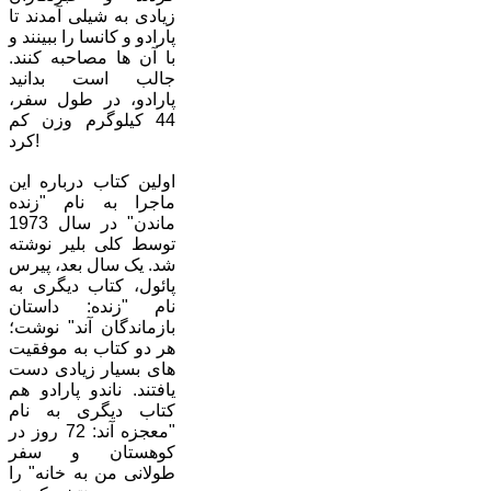
زیادی به شیلی آمدند تا
پارادو و کانسا را ببینند و
با آن ها مصاحبه کنند.
جالب است بدانید
پارادو، در طول سفر،
44 کیلوگرم وزن کم
کرد!
اولین کتاب درباره این
ماجرا به نام "زنده
ماندن" در سال 1973
توسط کلی بلیر نوشته
شد. یک سال بعد، پیرس
پائول، کتاب دیگری به
نام "زنده: داستان
بازماندگان آند" نوشت؛
هر دو کتاب به موفقیت
های بسیار زیادی دست
یافتند. ناندو پارادو هم
کتاب دیگری به نام
"معجزه آند: 72 روز در
کوهستان و سفر
طولانی من به خانه" را