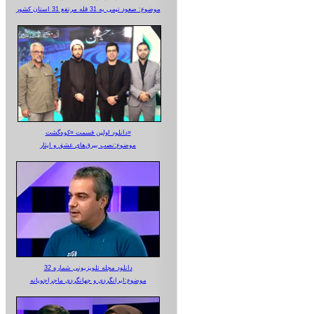
موضوع: صعود تیمی به 31 قله مرتفع 31 استان کشور
دانلود اولین قسمت «کوه‌گشت»
موضوع:نصب بیرق‌های عشق و ایثار
دانلود مجله تلویزیونی شماره 32
موضوع:ایرانگردی و جهانگردی ماجراجویانه