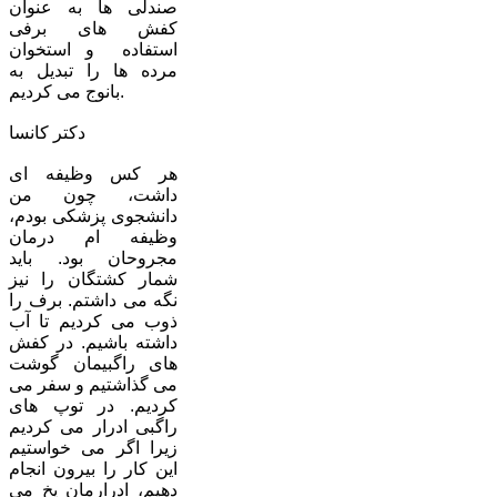
صندلی ها به عنوان
کفش های برفی
استفاده و استخوان
مرده ها را تبدیل به
بانوج می کردیم.
دکتر کانسا
هر کس وظیفه ای
داشت، چون من
دانشجوی پزشکی بودم،
وظیفه ام درمان
مجروحان بود. باید
شمار کشتگان را نیز
نگه می داشتم. برف را
ذوب می کردیم تا آب
داشته باشیم. در کفش
های راگبیمان گوشت
می گذاشتیم و سفر می
کردیم. در توپ های
راگبی ادرار می کردیم
زیرا اگر می خواستیم
این کار را بیرون انجام
دهیم، ادرارمان یخ می