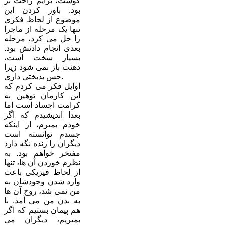
گوشت، برایم راحت تر
بود. باور کردن این
موضوع از لحاظ فکری
تنها یک مرحله از ماجرا
را حل می کرد، مرحله
بعدی انجام دادنش بود.
بسیار سخت است،
دهنت باز نمی شود زیرا
حس بدبختی داری.
اوایل فکر می کردم که
این کارمان توهین به
کرامت اجساد است اما
بعدا اندیشیدم که اگر
خودم بمیرم، از اینکه
جسدم توانسته است
دیگران را زنده نگه دارد
مفتخر خواهم بود. به
نظرم خوردن آن ها، تنها
از لحاظ فیزیکی باعث
وارد شدن وجودشان به
من نمی شد، روح آن ها
به بدن من می آمد. با
هم پیمان بستیم که اگر
بمیریم، دیگران می