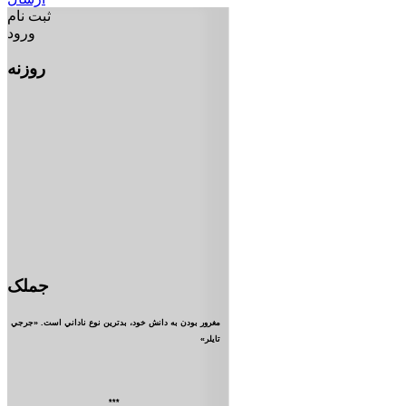
ثبت نام
ورود
روزنه
جملک
مغرور بودن به دانش خود، بدترين نوع ناداني است. «جرجي
تايلر»
***