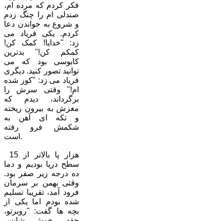
فکر کردم که مرده ام،
صندلی ام را چنگ زدم
و شروع به خواندن دعا
کردم. یکی فریاد می
زد: "خدایا! کمک کن!
کمکم کن!" بدترین
کابوسی بود که می
توانید تصور کنید. دیگری
فریاد می زد: "کور شده
ام!" وقتی سرش را
برگرداند، دیدم که
مغزش به بیرون ریخته
و تکه ای آهن به
شکمش فرو رفته
است.
15 هزار پا بالاتر از
سطح دریا بودیم و دما
ده درجه زیر صفر بود.
وقتی بهمن بر سرمان
فرود آمد، تقریبا تسلیم
شده بودم اما یکی از
بچه ها گفت: "روبرتو،
چقدر خوش شانس