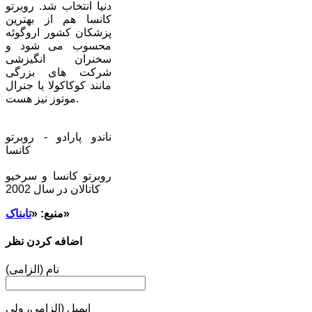
دنیا انتخاب شد. روبرتو
کانسا هم از بهترین
پزشکان کشور اروگوئه
محسوب می شود و
سخنران انگیزشی
شرکت های بزرگی
مانند کوکاکولا یا جنرال
موتوز نیز هست.
ناندو پارادو - روبرتو
کانسا
روبرتو کانسا و سرخیو
کاتالان در سال 2002
»
منبع: «
تابناک
اضافه کردن نظر
نام (الزامی)
ایمیل (الزامی، ولی