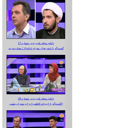
دانلود مجله تلویزیونی شماره 17
گفت‌وگو با «شریفیان مهر»‌و «دلنوا» / مهتاب‌نوردی
دانلود مجله تلویزیونی شماره 16
گفت‌وگو با «پروانه کاظمی» و «پرستو‌ ابریشمی»