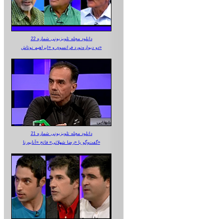
دانلود مجله تلویزیونی شماره 22
دو دیواره‌نورد فرانسوی و «ابراهیم نوتاش»
دانلود مجله تلویزیونی شماره 21
گفت‌وگو با «رضا شهلائی» فاتح «آناپورنا»