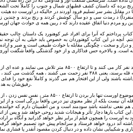
ن نداده است. سرسختی شگفت آور و مداومی که در این راه نشان داده 
رنج برده که داستان کشف قطبهای شمال و جنوب را کاملاً تحت الشعاع
در مقابل بشر سر تسلیم فرود آوردند در حالیکه در اورست ده هیئت
رداً) د رمدت سی و دو سال کوشش کردند و رنج بردند و چندین زخمی
این رو مردم دنیا اتفاق عقیده دارند که د ربین همه ی حوادث جهان او
تاب پرداختم که آنرا برای افراد غیر کوهنورد یک داستان جالب حقیق
. آنچه در این کتاب کوهنوردان به خصوص باید خیلی به آن توجه نم
و دراز و سخت ، چگونگی مقابله با حوادث طبیعی است ‌و صبر و اراده
فته است. و بالاخره حس فداکاری و از خود گذشتگی واقعاً شگفت آوری
شوخی نیست که چهارصد نفر کار می کنند و تا ارتفاع ۸۵۰۰ متر تل
برای اینکه فقط دونفر به قله برسند، یعنی ۳۸۸ نفر زحمت می کشند ، همه 
ته باشند ولی از این افتخار هم می گذرند و کاملاً نفع خود را فدای نف
رفیق‌شان به هدف برسند و تا مشکلی حل شود.
اینجا هست که می بینیم موضوع اورست تنها بار بردن تا ا
قله آن نیست بلکه از نظر معنوی نیز درس واقعاً بزرگی است و از ای
 هم نفعی نداشته باشد سودمند است و من اطمینان دارم که خواننده 
ین کتاب بارها دچار تأثر و هیجانات شدید روحی خواهد شد و پس از اتم
 به اورست را همچون فیلم از برابر نظر خواهد گذرانید و آنگاه بر اراد
شته اند درود خواهد فرستاد و سرانجام پیش خود تصمیم خواهد گرفت ک
ری و شکیبایی نشان داده و در دنبال کردن مقصود آنقدر پا فشاری نمای