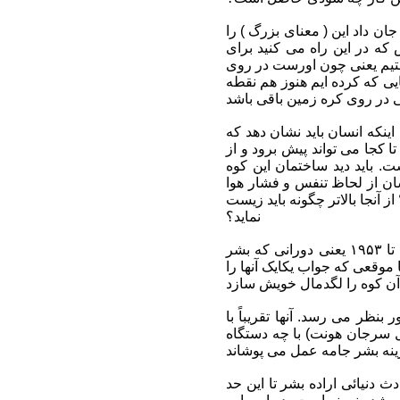
ک قله آن وضع اسرار امیزی جان داد این ( معنای بزرگ ) را
 که در این راه می کنید برای
فتیم یعنی چون اورست در روی
ایی که کرده ایم هنوز هم نقطه
 اینکه انسان باید نشان دهد که
ا کجا می تواند پیش برود و از
. باید دید ساختمان این کوه
نسان از لحاظ تنفس و فشار هوا
 آنجا بالاتر چگونه باید زیست
نماید؟
بنابراین می بینیم که در پاسخ (پاسخ کوچک) مالوری معانی بزرگی نهفته است و از سال ۱۹۲۱ تا ۱۹۵۳ یعنی دورانی که بشر
وقعی که جواب یکایک آنها را
دایی و خنده آور بنظر می رسد. آنها تقریباً با
ل سرجان هونت) با چه دستگاه
ث دنیائی اراده بشر تا این حد