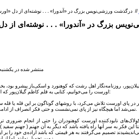
//
ویس بزرگ در «آندورا» . . . نوشته‌ای از دل
منتشر شده در یکشنبه, 08 اسفند 1395 :30
یلان‌پور، روزنامه‌نگار اهل رشت که کوهنورد و اسکی‌باز پیشرو بود، ب
اورست را می‌خوانیم، کتابی به قلم کاظم گیلان‌پور که از نگاه او به ورزش خبر می‌دهد:
در پای اورست تلاش می‌کرد، با روشهای گوناگون بر این قله یا قله س
نمی‌شد اما هیچگاه نیز از پای نمی‌نشست و حتی فکر انصراف از ادامه این تلاش را به‌سر راه نمی‌داد.
لاک‌های نابودکننده اورست کوهنودران را حتی از انجام ضروری تری
ً این فکر به سر آنها راه یافته باشد که دیگر به آن جهنم ( جهنم سفید 
می‌اندیشیدند تصمیم می‌گرفتند به‌ هر قیمتی که باشد اراده‌ی خود را بر
زمین تحمیل نمایند. اما ا