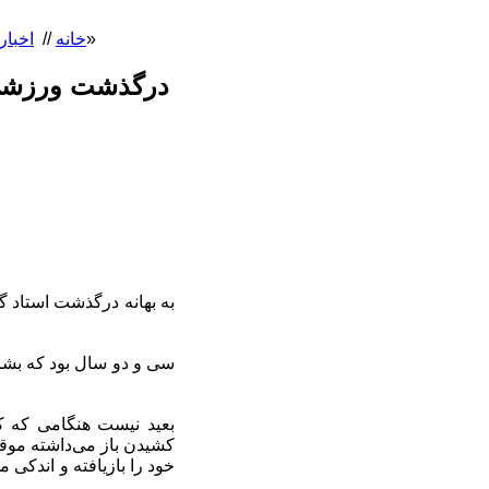
درگذشت ورزشی‌نویس بزرگ در «آندورا» . . . نوشته‌ای از دل «اورست» / به قلم «کاظم گیلان‌پور»
خانه
//
اخبار
درگذشت ورزشی‌ن
به بهانه درگذشت استاد گ
سی و دو سال بود که بشر 
بعید نیست هنگامی که کو
کشیدن باز می‌داشته موقتا
خود را بازیافته و اندکی 