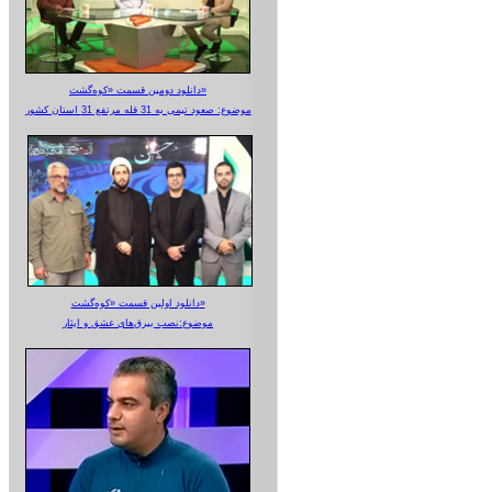
دانلود دومین قسمت «کوه‌گشت»
موضوع: صعود تیمی به 31 قله مرتفع 31 استان کشور
دانلود اولین قسمت «کوه‌گشت»
موضوع:نصب بیرق‌های عشق و ایثار