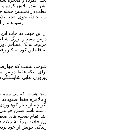
تجلی نکرده و معجزه نشا
بشر آنقدر تلاش کرده و 
قطب در نخستین حمله ها 
سه حادثه جوی عجیب (منف
رسیدند و از 
از این جهت به چاپ این ک
درس مفید و بزرگ شناختم
مربوط به یک مسافر دور 
به قله این کوه به کار ر
پیروزی نهایی شایستگی داش
و بالاخره فقط صعود به 
اگر چه از نظر کوهنوردی
داشته باشد ضمن خواندن ا
ابتدا تمام صحنه های صعود
این حادثه بزرگ شرکت دا
زندگی خویش از خود بردبا