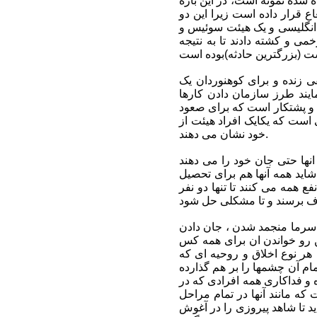
شده نمونه است، در این باره
 قرار داده است زیرا این دو
 انگلیسی و یک هیئت سوئیس و
 و کشته دادند تا به نتیجه
رست (بزرگترین حادثه)بوده است
ی زنده و برای کوهنوردان یک
ایند طرز سازمان دادن کارها
 و پشتکار است که برای صعود
 است که یکایک افراد هیئت از
خود نشان می دهند.
اش می نمایند و عده ای از انها حتی جان خود را می دهند
گذشت می کنند ، شاید همه آنها هم برای تحصیل
ع همه می کنند تا تنها دو نفر
رتفاع ۸۵۰۰ متر ، نفس نفس زدن ، از سرما منجمد شدن ، جان دادن
ن رو خواندن ان برای همه کس
هر نوع اخلاق و روحیه ای که
ام آن چشمها را بر هم گذارده
ه و فداکاری همه افرادی که در
ه مانند آنها در تمام مراحل
د تا شاهد پیروزی را در آغوش