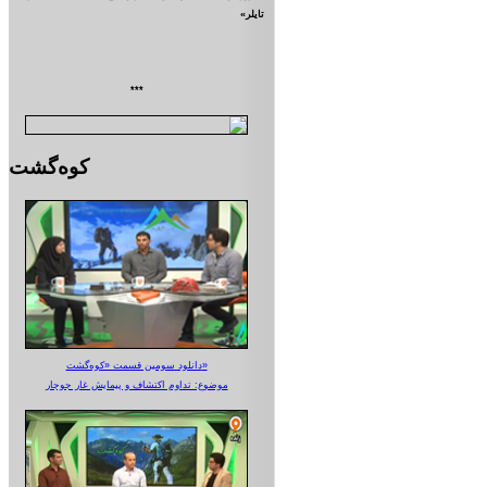
تايلر»
***
کوه‌گشت
دانلود سومین قسمت «کوه‌گشت»
موضوع: تداوم اکتشاف و پیمایش غار جوجار