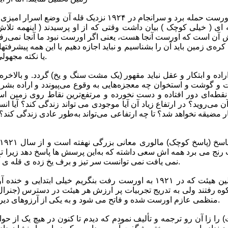
مالوری که چندین بار به اورست حمله برد و سرانجام در ۱۹۲۴ نزدی
ای ( خیلی کوچک ) بیان داشت وقتی که از او پرسیدند ( اینهمه تلاش
ش آن است که اورست آنجا هست، یعنی اگر اورست نبود ما آنجا نمی‌‌ر
ه‌ی زمین باید آن را بشناسیم و نباید اجازه دهیم با این همه پیشرفته
یا نکته مجهولی در روی کره زمین باقی باشد.
 اراده و ابتکار و عقل نباید مقهور (یک مشت سنگ و یخ) گردد. و بالاخره
ت و گوشت و استخوان چه معجزه‌هایی به وقوع می‌پیوندد و اراده بشر ت
قطه‌ای دور افتاده و دست نخورده و مرتفع‌ترین نقاط روی زمین است
ن می‌روید؟ در ارتفاع زیاد آن آیا موجودی می تواند زندگی کند؟ آیا ا
مضیقه نخواهد شد؟ تا چه ارتفاعی می‌تو‌اند به‌طور عادی زندگی کند؟ از
ج می برد همه اش سعی داشته که به‌این پرسش ها پاسخ دهد زیرا تا م
نمی یافت نمی توانست سر تیز و برف یخ زده ی قله ی آن کوه را لگدمال خویش سازد.
اگر امروز به سازمان اولین هیئت که در ۱۹۲۱ به اورست رفت بنگریم خیلی ابت
وه رفتند ولی به تدریج تجربیات پر ارزش هر هیئت در دسترس (جنرا
منظمی عازم اورست شده و فاتح می شود و به یکی از آرزوهای دیرینه بشر جامه عمل می پوشاند.
را زا آن رو ترجمه و تألیف نمودم که دیدم تا کنون در هیچ یک از حواد