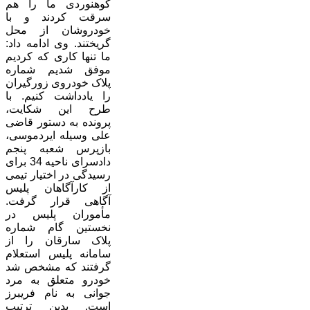
کوهنوردی ما را هم
سرقت کردند و با
خودروشان از محل
گریختند. وی ادامه داد:
ما تنها کاری که کردیم
موفق شدیم شماره
پلاک خودروی زورگیران
را یادداشت کنیم. با
طرح این شکایت،‌
پرونده به دستور قاضی
علی وسیله ایردموسی،
بازپرس شعبه پنجم
دادسرای ناحیه 34 برای
رسیدگی در اختیار تیمی
از کارآگاهان پلیس
آگاهی قرار گرفت.
مأموران پلیس در
نخستین گام شماره
پلاک سارقان را از
سامانه پلیس استعلام
گرفتند که مشخص شد
خودرو متعلق به مرد
جوانی به نام فریبرز
است. بدین ترتیب