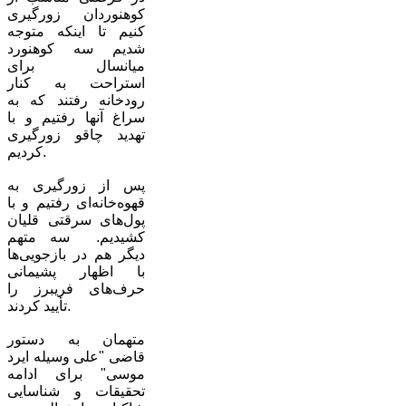
کوهنوردان زورگیری
کنیم تا اینکه متوجه
شدیم سه کوهنورد
میانسال برای
استراحت به کنار
رودخانه رفتند که به
سراغ آنها رفتیم و با
تهدید چاقو زورگیری
کردیم.
پس از زورگیری به
قهوه‌خانه‌ای رفتیم و با
پول‌های سرقتی قلیان
کشیدیم. سه متهم
دیگر هم در بازجویی‌ها
با اظهار پشیمانی
حرف‌های فریبرز را
تأیید کردند.
متهمان به دستور
قاضی "علی وسیله ایرد
موسی" برای ادامه
تحقیقات و شناسایی