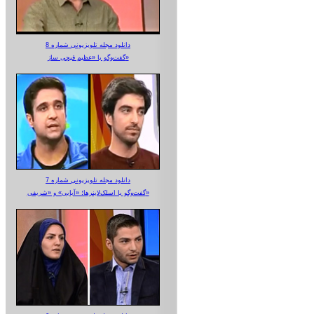
دانلود مجله تلویزیونی شماره 8
گفت‌وگو با «عظیم قیچی ساز»
دانلود مجله تلویزیونی شماره 7
گفت‌وگو با اسلک‌لاینرها؛ «آبایی» و «شریفی»