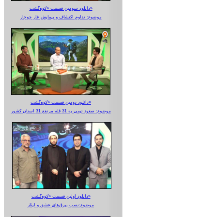
دانلود سومین قسمت «کوه‌گشت»
موضوع: تداوم اکتشاف و پیمایش غار جوجار
دانلود دومین قسمت «کوه‌گشت»
موضوع: صعود تیمی به 31 قله مرتفع 31 استان کشور
دانلود اولین قسمت «کوه‌گشت»
موضوع:نصب بیرق‌های عشق و ایثار