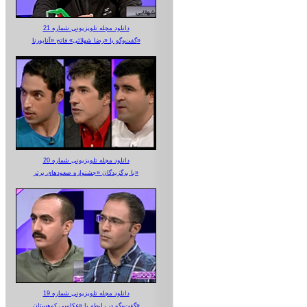
دانلود مجله تلویزیونی شماره 21
گفت‌وگو با «رضا شهلائی» فاتح «آناپورنا»
دانلود مجله تلویزیونی شماره 20
با برگزیدگان «جشنواره صعودهای برتر»
دانلود مجله تلویزیونی شماره 19
گفت‌وگو در رابطه با «عکاسی کوهستان»