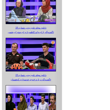
دانلود مجله تلویزیونی شماره 16
گفت‌وگو با «پروانه کاظمی» و «پرستو‌ ابریشمی»
دانلود مجله تلویزیونی شماره 15
گفت‌وگو درباره «دوچرخه‌سواری کوهستان»