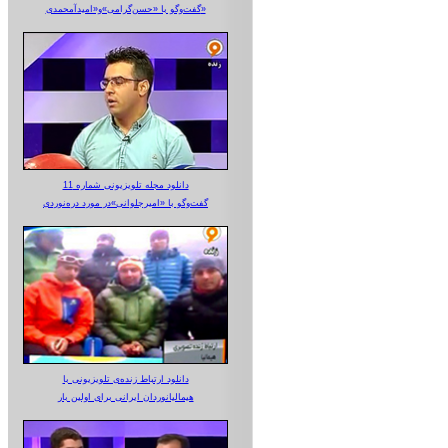
گفت‌وگو با «حسن‌گرامی»و«امیدآمحمدی»
دانلود مجله تلویزیونی شماره 11
گفت‌وگو با «امیرجلوانی»در مورد دره‌نوردی
دانلود ارتباط زنده‌ی تلویزیونی‌ با
هیمالیانوردان ایرانی برای اولین بار