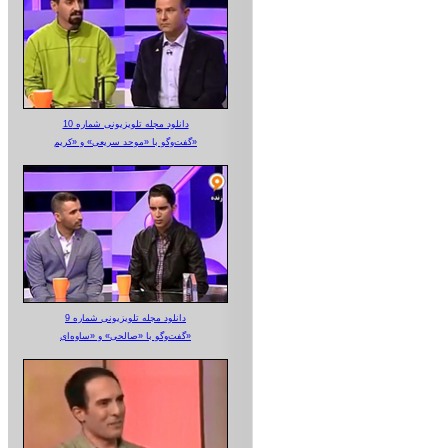
دانلود مجله تلویزیونی شماره 10
گفت‌وگو با «موحد سریعی» و «کریم»
دانلود مجله تلویزیونی شماره 9
گفت‌وگو با «صالحی» و «ساوه‌ای»