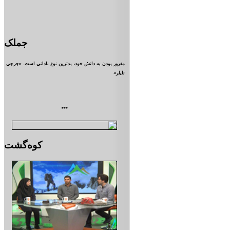
جملک
مغرور بودن به دانش خود، بدترين نوع ناداني است. «جرجي
تايلر»
***
کوه‌گشت