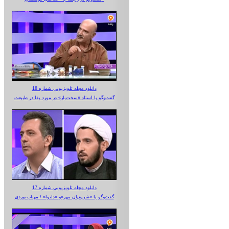
دانلود مجله تلویزیونی شماره 18
گفت‌وگو با استاد «سخت‌باز» در مورد بقا در طبیعت
دانلود مجله تلویزیونی شماره 17
گفت‌وگو با «شریفیان مهر»‌و «دلنوا» / مهتاب‌نوردی