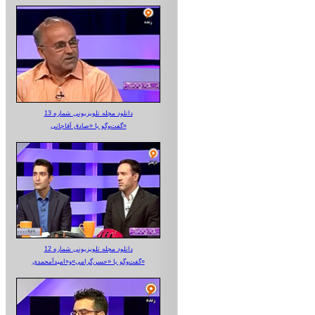
دانلود مجله تلویزیونی شماره 13
گفت‌وگو با «صادق آقاجانی»
دانلود مجله تلویزیونی شماره 12
گفت‌وگو با «حسن‌گرامی»و«امیدآمحمدی»