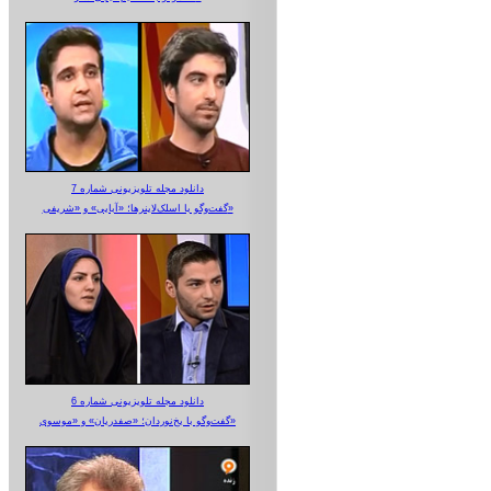
دانلود مجله تلویزیونی شماره 7
گفت‌وگو با اسلک‌لاینرها؛ «آبایی» و «شریفی»
دانلود مجله تلویزیونی شماره 6
گفت‌وگو با یخ‌نوردان؛ «صفدریان» و «موسوی»