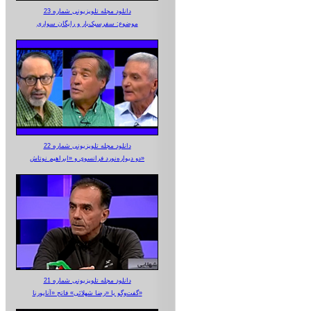
دانلود مجله تلویزیونی شماره 23
موضوع: سفرسبک‌بار و رایگان سواری
دانلود مجله تلویزیونی شماره 22
دو دیواره‌نورد فرانسوی و «ابراهیم نوتاش»
دانلود مجله تلویزیونی شماره 21
گفت‌وگو با «رضا شهلائی» فاتح «آناپورنا»