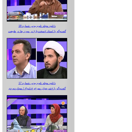
دانلود مجله تلویزیونی شماره 18
گفت‌وگو با استاد «سخت‌باز» در مورد بقا در طبیعت
دانلود مجله تلویزیونی شماره 17
گفت‌وگو با «شریفیان مهر»‌و «دلنوا» / مهتاب‌نوردی