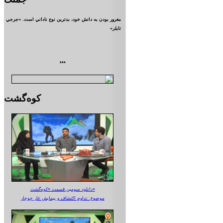
مغرور بودن به دانش خود، بدترين نوع ناداني است. «جرجي
تايلر»
***
کوه‌گشت
دانلود سومین قسمت «کوه‌گشت»
موضوع: تداوم اکتشاف و پیمایش غار جوجار