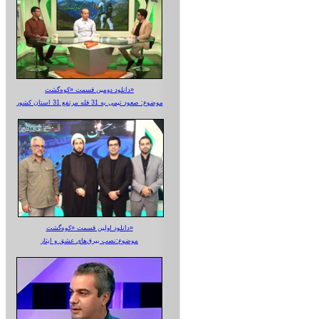
دانلود دومین قسمت «کوه‌گشت»
موضوع: صعود تیمی به 31 قله مرتفع 31 استان کشور
دانلود اولین قسمت «کوه‌گشت»
موضوع:نصب بیرق‌های عشق و ایثار