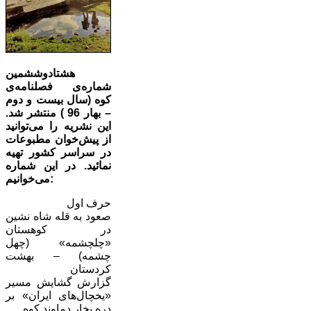
هشتادوششمین
شماره‌ی فصلنامه‌ی
کوه (سال بیست و دوم
– بهار 96 ) منتشر شد.
این نشریه را می‌توانید
از پیش‌خوان مطبوعات
در سراسر کشور تهیه
نمائید. در این شماره
می‌خوانیم:
حرف اول
صعود به قله شاه نشین
در کوهستان
«چلچشمه» (چهل
چشمه) – بهشت
کردستان
گزارش گشایش مسیر
«یخچال‌های ایران» بر
دره یخار دماوند کوه