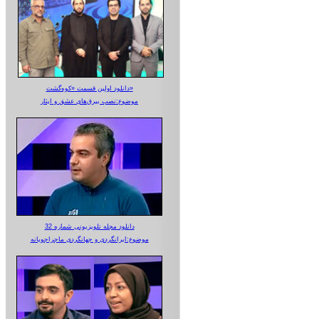
دانلود اولین قسمت «کوه‌گشت»
موضوع:نصب بیرق‌های عشق و ایثار
دانلود مجله تلویزیونی شماره 32
موضوع:ایرانگردی و جهانگردی ماجراجویانه