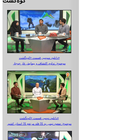
کوه‌گشت
دانلود سومین قسمت «کوه‌گشت»
موضوع: تداوم اکتشاف و پیمایش غار جوجار
دانلود دومین قسمت «کوه‌گشت»
موضوع: صعود تیمی به 31 قله مرتفع 31 استان کشور