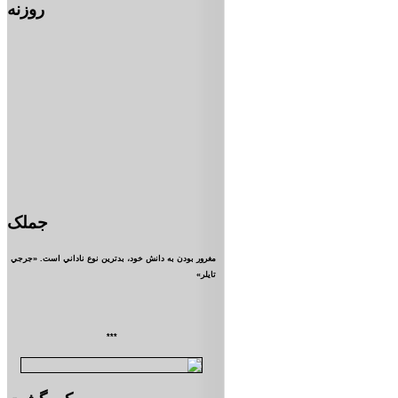
روزنه
جملک
مغرور بودن به دانش خود، بدترين نوع ناداني است. «جرجي
تايلر»
***