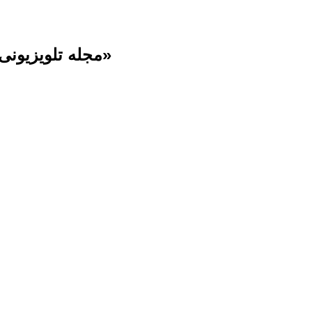
مجله تلویزیونی «کوه‌گشت» ویژه «طبیعت‌گردی نوروزی» و «حفظ محیط زیست»