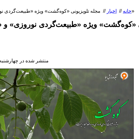
مجله تلویزیونی «کوه‌گشت» ویژه «طبیعت‌گردی نوروزی» و «حفظ محیط زیست»
خانه
//
اخبار
//
منتشر شده در چهارشنبه, 25 اسفند 1395 :37