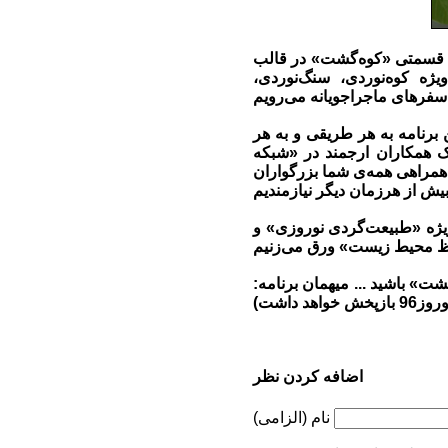
س از پایان مجموعه 30 قسمتی «حرکت از نو» در «شبکه ورزش سیما» و سپس مجموعه 32 قسمتی «کوه‌گشت» در قالب
ژه کوه‌نوردی، سنگ‌نوردی،
 برنامه به هر طریقی و به هر
ک همکاران ارجمند در «شبکه
 همراهی همه‌ی شما بزرگواران
ویژه «طبیعت‌گردی نوروزی» و
 «زنده»‌ و به مدت 60 دقیقه‌ همراه «کوه‌گشت» باشید ... میهمان برنامه:
 داشت)
اضافه کردن نظر
نام (الزامی)