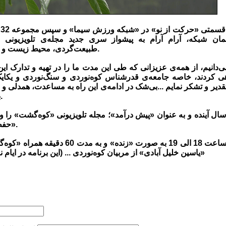
پ
ن شبکه، آرام آرام به پیشواز سری جدید مجله‌ی تلویزیونی وی
طبیعت‌گردی، محیط زیست و سفرهای ماجراجویانه می‌رویم.
ی‌دانیم، از همه‌ی عزیزانی که طی این مدت ما را در تهیه و تدارک این
هی کردند، خاصه جامعه‌ی قدرشناس کوه‌نوردی و سنگ‌نوردی و یکای
یر و تشکر نمایم ...بی‌شک در ادامه‌ی این راه به مساعدت، همدلی و
بیش از هرزمان دیگر نیازمندیم.
سال آینده و به عنوان «پیش درآمد»؛ مجله تلویزیونی «کوه‌گشت» را 
«حفظ محیط زیست» ورق می‌زنیم.
پنج‌شنبه 26 اسفند 95 از ساعت 18 الی 19 به صورت
«یاسین خلیل آبادی» از مربیان کوه‌نوردی ... (این برنامه در ایام نوروز96 بازپخش خواهد