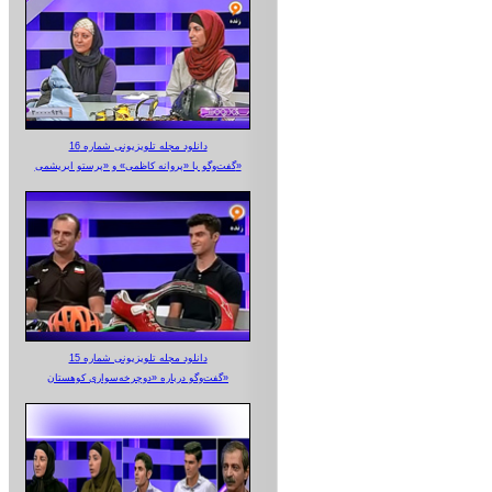
دانلود مجله تلویزیونی شماره 16
گفت‌وگو با «پروانه کاظمی» و «پرستو‌ ابریشمی»
دانلود مجله تلویزیونی شماره 15
گفت‌وگو درباره «دوچرخه‌سواری کوهستان»