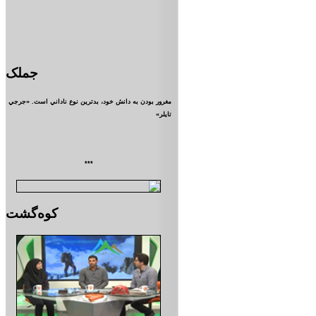
جملک
مغرور بودن به دانش خود، بدترين نوع ناداني است. «جرجي
تايلر»
***
کوه‌گشت