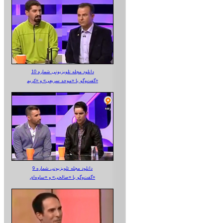
دانلود مجله تلویزیونی شماره 10
گفت‌وگو با «موحد سریعی» و «کریم»
دانلود مجله تلویزیونی شماره 9
گفت‌وگو با «صالحی» و «ساوه‌ای»