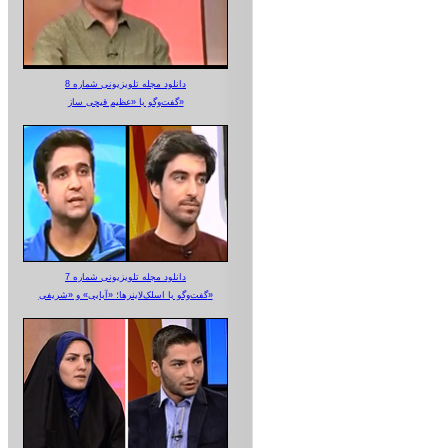
دانلود مجله تلویزیونی شماره 8
گفت‌وگو با «عظیم قیچی ساز»
دانلود مجله تلویزیونی شماره 7
گفت‌وگو با اسلک‌لاینرها؛ «آبایی» و «شریفی»