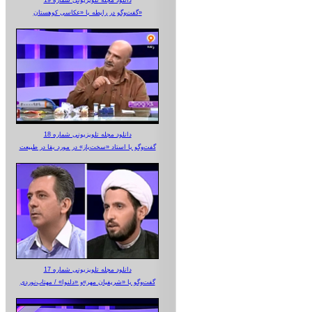
گفت‌وگو در رابطه با «عکاسی کوهستان»
دانلود مجله تلویزیونی شماره 18
گفت‌وگو با استاد «سخت‌باز» در مورد بقا در طبیعت
دانلود مجله تلویزیونی شماره 17
گفت‌وگو با «شریفیان مهر»‌و «دلنوا» / مهتاب‌نوردی