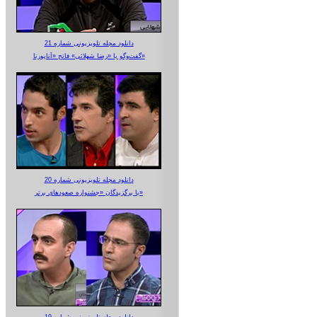
دانلود مجله تلویزیونی شماره 21
گفت‌وگو با «رضا شهلائی» فاتح «آناپورنا»
دانلود مجله تلویزیونی شماره 20
با برگزیدگان «جشنواره صعودهای برتر»
دانلود مجله تلویزیونی شماره 19