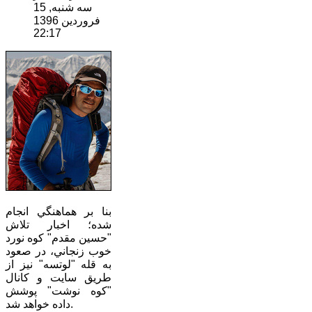
سه شنبه, 15
فروردين 1396
22:17
بنا بر هماهنگي انجام
شده؛ اخبار تلاش
"حسين مقدم" كوه نورد
خوب زنجاني، در صعود
به قله "لوتسه" نيز از
طريق سايت و كانال
"كوه نوشت" پوشش
داده خواهد شد.