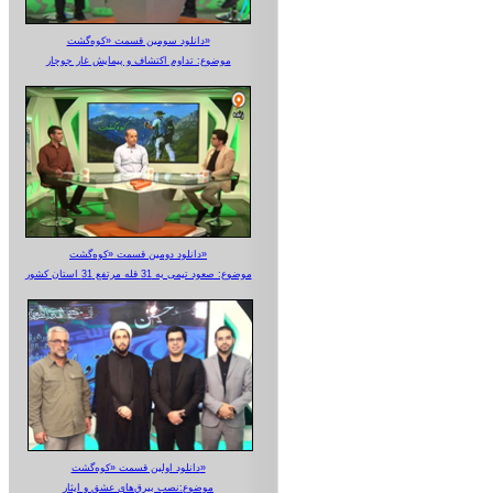
دانلود سومین قسمت «کوه‌گشت»
موضوع: تداوم اکتشاف و پیمایش غار جوجار
دانلود دومین قسمت «کوه‌گشت»
موضوع: صعود تیمی به 31 قله مرتفع 31 استان کشور
دانلود اولین قسمت «کوه‌گشت»
موضوع:نصب بیرق‌های عشق و ایثار