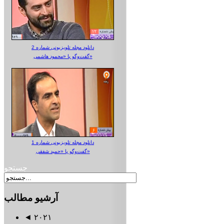
دانلود مجله تلویزیونی شماره 2
گفت‌وگو با «محمود هاشمی»
دانلود مجله تلویزیونی شماره 1
گفت‌وگو با «حمید شفقی»
جستجو
آرشیو
مطالب
◄
۲۰۲۱