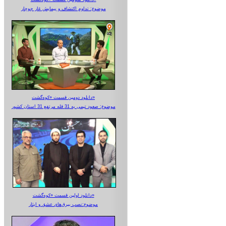
موضوع: تداوم اکتشاف و پیمایش غار جوجار
دانلود دومین قسمت «کوه‌گشت»
موضوع: صعود تیمی به 31 قله مرتفع 31 استان کشور
دانلود اولین قسمت «کوه‌گشت»
موضوع:نصب بیرق‌های عشق و ایثار