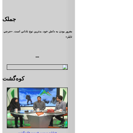
جملک
مغرور بودن به دانش خود، بدترين نوع ناداني است. «جرجي
تايلر»
***
کوه‌گشت
دانلود سومین قسمت «کوه‌گشت»