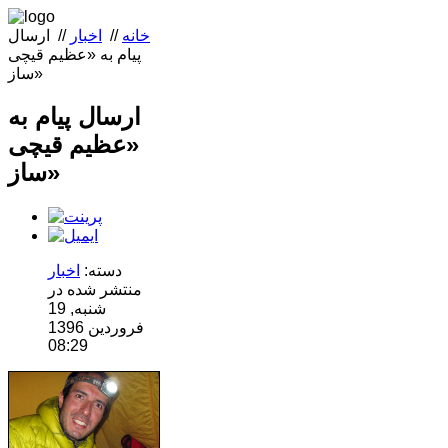
خانه
//
اخبار
//
ارسال
پيام به «عظيم قيچی
ساز»
ارسال پيام به
«عظيم قيچی
ساز»
دسته:
اخبار
منتشر شده در
شنبه, 19
فروردين 1396
08:29