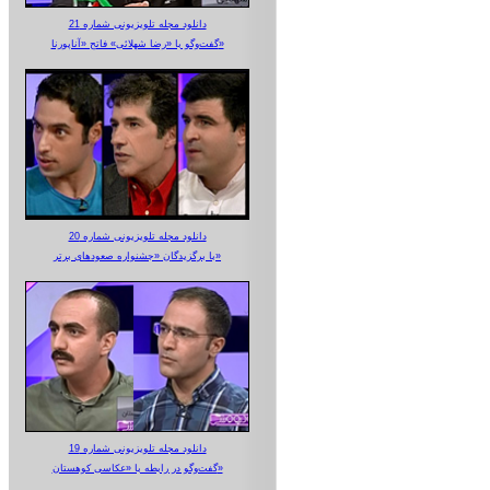
دانلود مجله تلویزیونی شماره 21
گفت‌وگو با «رضا شهلائی» فاتح «آناپورنا»
دانلود مجله تلویزیونی شماره 20
با برگزیدگان «جشنواره صعودهای برتر»
دانلود مجله تلویزیونی شماره 19
گفت‌وگو در رابطه با «عکاسی کوهستان»