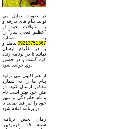
در صورت تمايل مي
توانيد پيام هاي بدرقه و
يا سئوالات خود از
"عظيم قيچي ساز" را
به شماره
09213751367
پيامك و
يا در تلگرام ارسال
نمائيد تا در برنامه زنده
كوه گشت و در حضور
وي خوانده شود.
از هم اكنون مي توانيد
پيام ها را به شماره
مذكور ارسال كنيد. در
متن خود بهتر است نام
و نام خانوادگي و شهر
خود را نيز قيد نمائيد تا
در برنامه اعلام شود.
زمان پخش برنامه:
شنبه ١٩ فروردين،