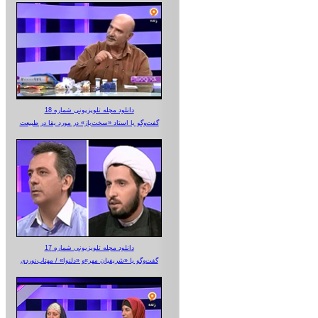
دانلود مجله تلویزیونی شماره 18
گفت‌وگو با استاد «سخت‌باز» در مورد بقا در طبیعت
دانلود مجله تلویزیونی شماره 17
گفت‌وگو با «شریفیان مهر»‌و «دلنوا» / مهتاب‌نوردی