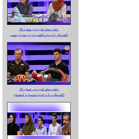
دانلود مجله تلویزیونی شماره 16
گفت‌وگو با «پروانه کاظمی» و «پرستو‌ ابریشمی»
دانلود مجله تلویزیونی شماره 15
گفت‌وگو درباره «دوچرخه‌سواری کوهستان»