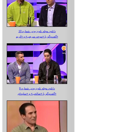
دانلود مجله تلویزیونی شماره 10
گفت‌وگو با «موحد سریعی» و «کریم»
دانلود مجله تلویزیونی شماره 9
گفت‌وگو با «صالحی» و «ساوه‌ای»