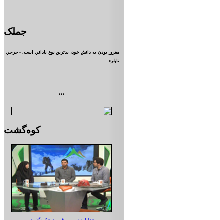
جملک
مغرور بودن به دانش خود، بدترين نوع ناداني است. «جرجي
تايلر»
***
کوه‌گشت
دانلود سومین قسمت «کوه‌گشت»