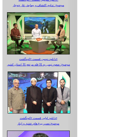
موضوع: تداوم اکتشاف و پیمایش غار جوجار
دانلود دومین قسمت «کوه‌گشت»
موضوع: صعود تیمی به 31 قله مرتفع 31 استان کشور
دانلود اولین قسمت «کوه‌گشت»
موضوع:نصب بیرق‌های عشق و ایثار