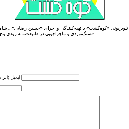
‌ تلویزیونی «کوه‌گشت» با تهیه‌کنندگی و اجرای «حسین رضایی»... شا
سنگ‌نوردی و ماجراجویی در طبیعت...به زودی پنج‌شنبه‌ها از «شبکه ورزش سیما»
ایمیل (الزا