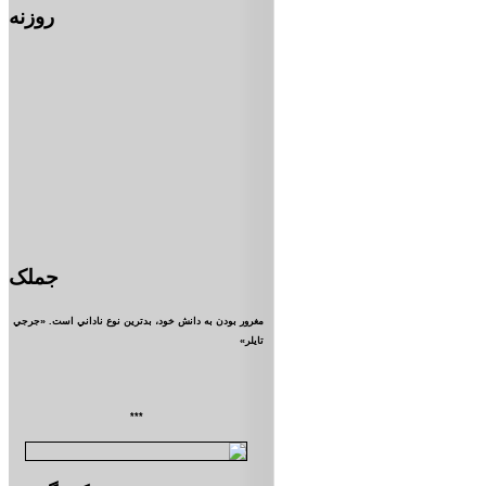
روزنه
جملک
مغرور بودن به دانش خود، بدترين نوع ناداني است. «جرجي
تايلر»
***