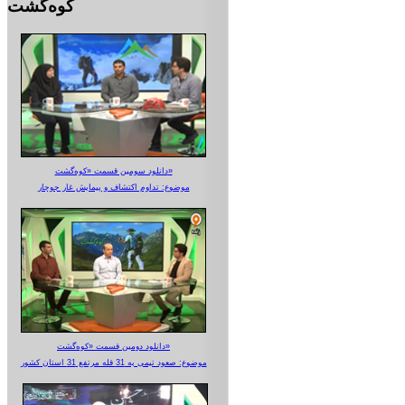
کوه‌گشت
دانلود سومین قسمت «کوه‌گشت»
موضوع: تداوم اکتشاف و پیمایش غار جوجار
دانلود دومین قسمت «کوه‌گشت»
موضوع: صعود تیمی به 31 قله مرتفع 31 استان کشور