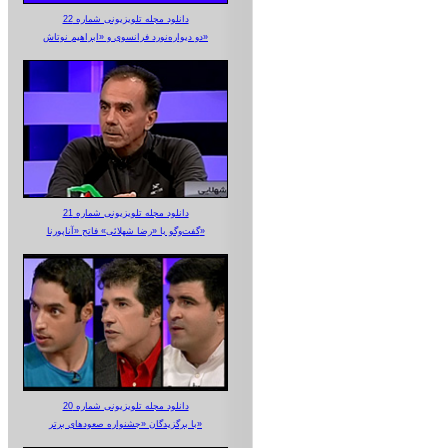
دانلود مجله تلویزیونی شماره 22
دو دیواره‌نورد فرانسوی و «ابراهیم نوتاش»
دانلود مجله تلویزیونی شماره 21
گفت‌وگو با «رضا شهلائی» فاتح «آناپورنا»
دانلود مجله تلویزیونی شماره 20
با برگزیدگان «جشنواره صعودهای برتر»