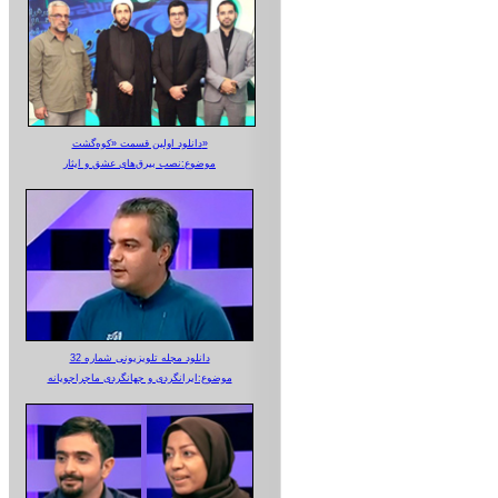
دانلود اولین قسمت «کوه‌گشت»
موضوع:نصب بیرق‌های عشق و ایثار
دانلود مجله تلویزیونی شماره 32
موضوع:ایرانگردی و جهانگردی ماجراجویانه