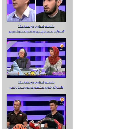
دانلود مجله تلویزیونی شماره 17
گفت‌وگو با «شریفیان مهر»‌و «دلنوا» / مهتاب‌نوردی
دانلود مجله تلویزیونی شماره 16
گفت‌وگو با «پروانه کاظمی» و «پرستو‌ ابریشمی»