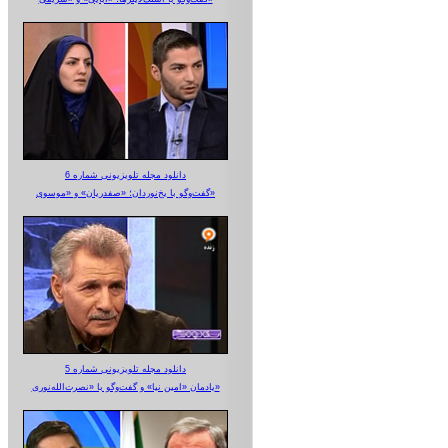
دانلود مجله تلویزیونی شماره 6
گفت‌وگو با یخ‌نوردان؛ «صفدریان» و «موسوی»
دانلود مجله تلویزیونی شماره 5
یادمان «امین نیا» و گفت‌وگو با «نصرت‌الله‌نوری»