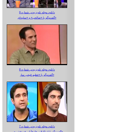
دانلود مجله تلویزیونی شماره 9
گفت‌وگو با «صالحی» و «ساوه‌ای»
دانلود مجله تلویزیونی شماره 8
گفت‌وگو با «عظیم قیچی ساز»
دانلود مجله تلویزیونی شماره 7
گفت‌وگو با اسلک‌لاینرها؛ «آبایی» و «شریفی»