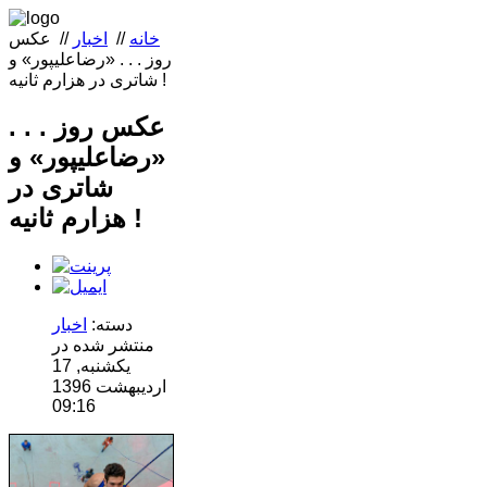
خانه
//
اخبار
//
عکس
روز . . . «رضا‌علیپور» و
شاتری در هزارم ثانیه !
عکس روز . . .
«رضا‌علیپور» و
شاتری در
هزارم ثانیه !
دسته:
اخبار
منتشر شده در
یکشنبه, 17
ارديبهشت 1396
09:16