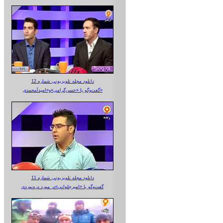
دانلود مجله تلویزیونی شماره 12
گفت‌وگو با «حسن‌گرامی»و«امیدآمحمدی»
دانلود مجله تلویزیونی شماره 11
گفت‌وگو با «امیرجلوانی»در مورد دره‌نوردی