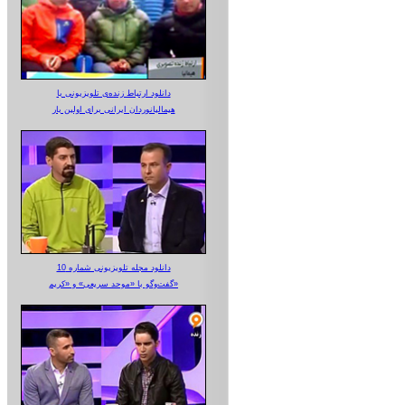
دانلود ارتباط زنده‌ی تلویزیونی‌ با
هیمالیانوردان ایرانی برای اولین بار
دانلود مجله تلویزیونی شماره 10
گفت‌وگو با «موحد سریعی» و «کریم»