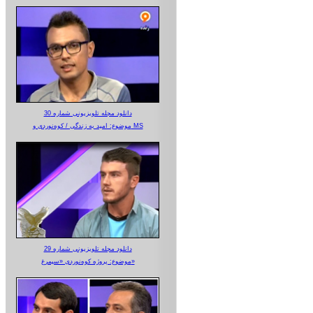
دانلود مجله تلویزیونی شماره 30
موضوع: امید به زندگی / کوه‌نوردی و MS
دانلود مجله تلویزیونی شماره 29
موضوع: پروژه کوه‌نوردی «سیمرغ»