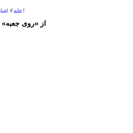
از «روی جعبه» تا «داخل جعبه» ! . . . کوه‌نوردان خودمراقبتی کنند ، به این جعبه‌ها اعتمادی نیست !
خانه
//
اخبار
از «روی جعبه» تا