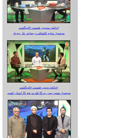
دانلود سومین قسمت «کوه‌گشت»
موضوع: تداوم اکتشاف و پیمایش غار جوجار
دانلود دومین قسمت «کوه‌گشت»
موضوع: صعود تیمی به 31 قله مرتفع 31 استان کشور