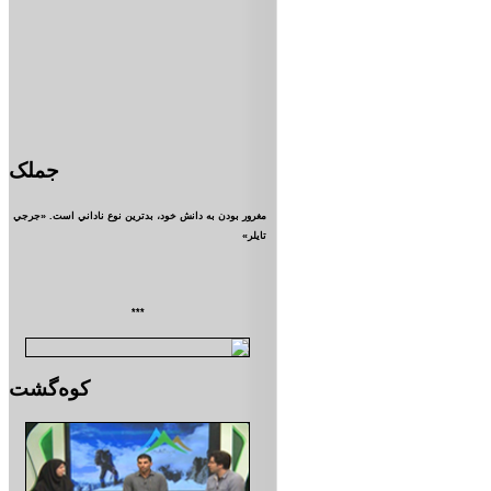
جملک
مغرور بودن به دانش خود، بدترين نوع ناداني است. «جرجي
تايلر»
***
کوه‌گشت