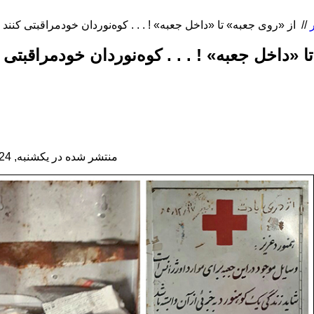
//
 «داخل جعبه» ! . . . کوه‌نوردان خودمراقبتی کن
منتشر شده در یکشنبه, 24 ارديبهشت 1396 08:51