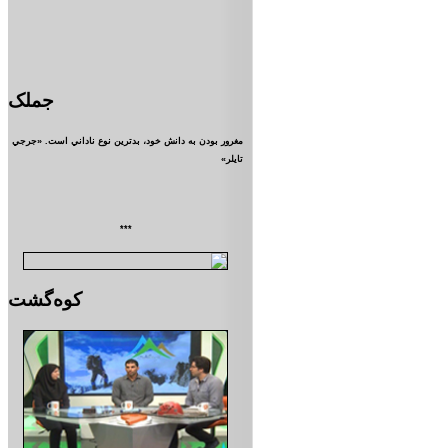
جملک
مغرور بودن به دانش خود، بدترين نوع ناداني است. «جرجي
تايلر»
***
کوه‌گشت