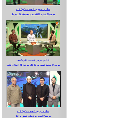
دانلود سومین قسمت «کوه‌گشت»
موضوع: تداوم اکتشاف و پیمایش غار جوجار
دانلود دومین قسمت «کوه‌گشت»
موضوع: صعود تیمی به 31 قله مرتفع 31 استان کشور
دانلود اولین قسمت «کوه‌گشت»
موضوع:نصب بیرق‌های عشق و ایثار