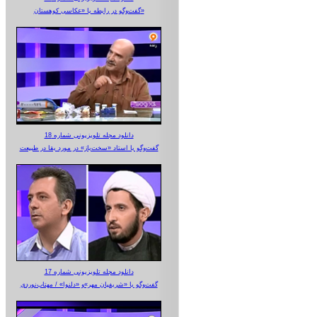
گفت‌وگو در رابطه با «عکاسی کوهستان»
دانلود مجله تلویزیونی شماره 18
گفت‌وگو با استاد «سخت‌باز» در مورد بقا در طبیعت
دانلود مجله تلویزیونی شماره 17
گفت‌وگو با «شریفیان مهر»‌و «دلنوا» / مهتاب‌نوردی