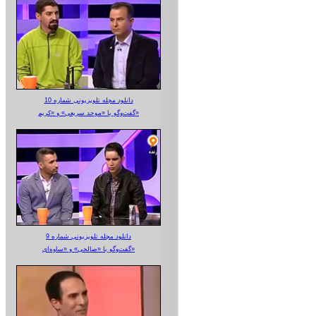
دانلود مجله تلویزیونی شماره 10
گفت‌وگو با «موحد سریعی» و «کریم»
دانلود مجله تلویزیونی شماره 9
گفت‌وگو با «صالحی» و «ساوه‌ای»