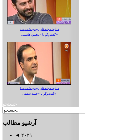
دانلود مجله تلویزیونی شماره 2
گفت‌وگو با «محمود هاشمی»
دانلود مجله تلویزیونی شماره 1
گفت‌وگو با «حمید شفقی»
جستجو
آرشیو
مطالب
◄
۲۰۲۱