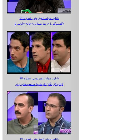
دانلود مجله تلویزیونی شماره 21
گفت‌وگو با «رضا شهلائی» فاتح «آناپورنا»
دانلود مجله تلویزیونی شماره 20
با برگزیدگان «جشنواره صعودهای برتر»
دانلود مجله تلویزیونی شماره 19