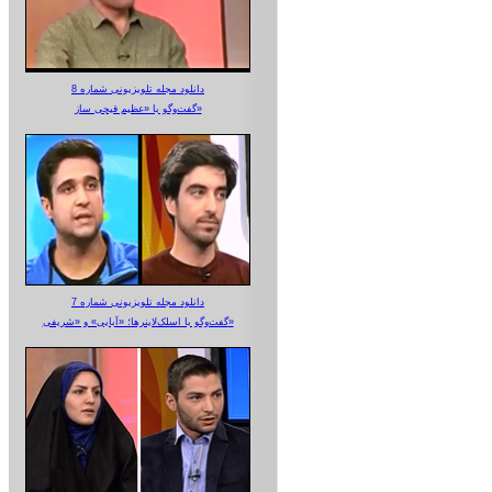
دانلود مجله تلویزیونی شماره 8
گفت‌وگو با «عظیم قیچی ساز»
دانلود مجله تلویزیونی شماره 7
گفت‌وگو با اسلک‌لاینرها؛ «آبایی» و «شریفی»