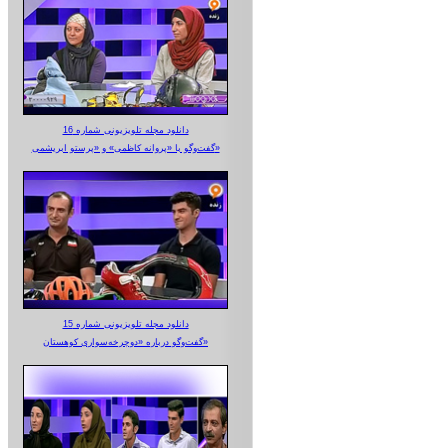
دانلود مجله تلویزیونی شماره 16
گفت‌وگو با «پروانه کاظمی» و «پرستو‌ ابریشمی»
دانلود مجله تلویزیونی شماره 15
گفت‌وگو درباره «دوچرخه‌سواری کوهستان»