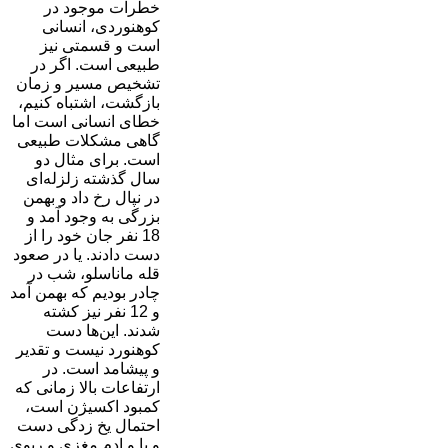
خطرات موجود در
کوهنوردی، انسانی
است و قسمتی نیز
طبیعی است. اگر در
تشخیص مسیر و زمان
بازگشت، اشتباه کنیم،
خطای انسانی است اما
گاهی مشکلات طبیعی
است. برای مثال دو
سال گذشته زلزله‌ای
در نپال رخ داد و بهمن
بزرگی به وجود آمد و
18 نفر جان خود را از
دست دادند. یا در صعود
قله ماناسلو، شب در
چادر بودیم که بهمن آمد
و 12 نفر نیز کشته
شدند. این‌ها دست
کوهنورد نیست و تقدیر
و پیشامد است. در
ارتفاعات بالا زمانی که
کمبود اکسیژن است،
احتمال یخ زدگی دست
و پا و اِدِم مغزی و ریوی