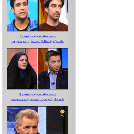
دانلود مجله تلویزیونی شماره 7
گفت‌وگو با اسلک‌لاینرها؛ «آبایی» و «شریفی»
دانلود مجله تلویزیونی شماره 6
گفت‌وگو با یخ‌نوردان؛ «صفدریان» و «موسوی»