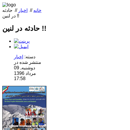
خانه
//
اخبار
//
حادثه
در لنين !!
حادثه در لنين !!
دسته:
اخبار
منتشر شده در
دوشنبه, 09
مرداد 1396
17:58