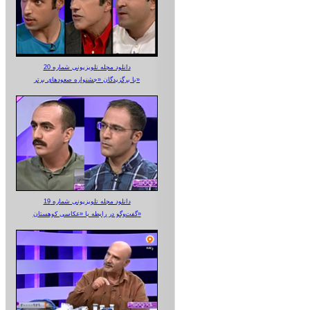
دانلود مجله تلویزیونی شماره 20
با برگزیدگان «جشنواره صعودهای برتر»
دانلود مجله تلویزیونی شماره 19
گفت‌وگو در رابطه با «عکاسی کوهستان»