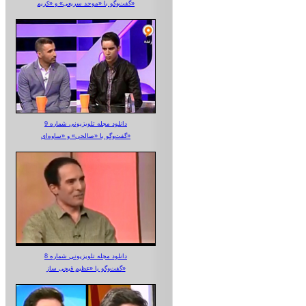
گفت‌وگو با «موحد سریعی» و «کریم»
دانلود مجله تلویزیونی شماره 9
گفت‌وگو با «صالحی» و «ساوه‌ای»
دانلود مجله تلویزیونی شماره 8
گفت‌وگو با «عظیم قیچی ساز»