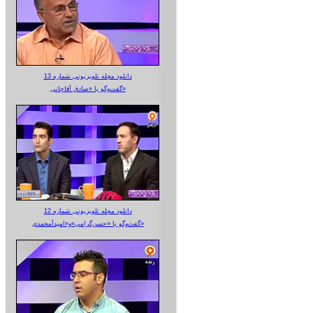
دانلود مجله تلویزیونی شماره 13
گفت‌وگو با «صادق آقاجانی»
دانلود مجله تلویزیونی شماره 12
گفت‌وگو با «حسن‌گرامی»و«امیدآمحمدی»