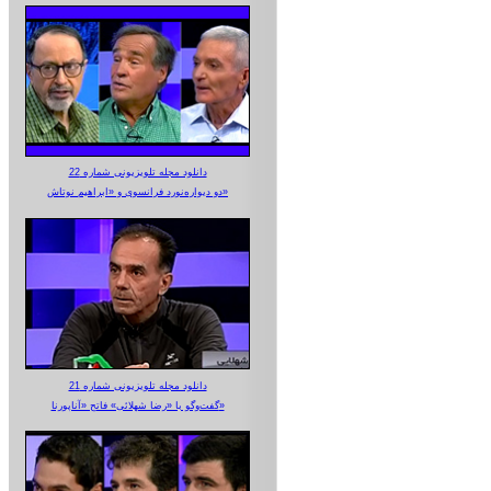
دانلود مجله تلویزیونی شماره 22
دو دیواره‌نورد فرانسوی و «ابراهیم نوتاش»
دانلود مجله تلویزیونی شماره 21
گفت‌وگو با «رضا شهلائی» فاتح «آناپورنا»