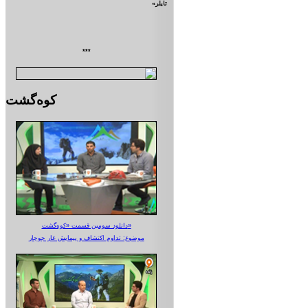
تايلر»
***
کوه‌گشت
دانلود سومین قسمت «کوه‌گشت»
موضوع: تداوم اکتشاف و پیمایش غار جوجار