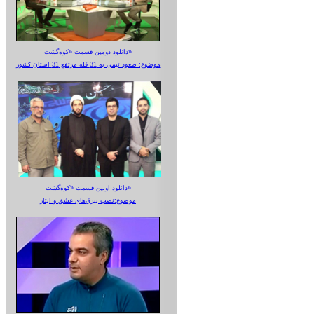
دانلود دومین قسمت «کوه‌گشت»
موضوع: صعود تیمی به 31 قله مرتفع 31 استان کشور
دانلود اولین قسمت «کوه‌گشت»
موضوع:نصب بیرق‌های عشق و ایثار