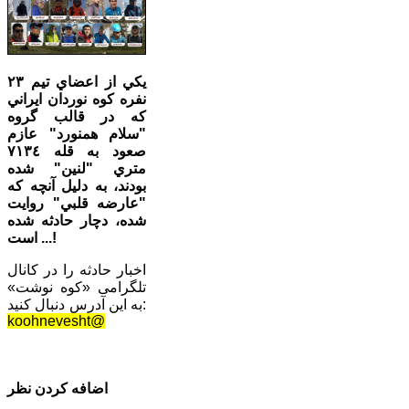
يكي از اعضاي تيم ٢٣
نفره كوه نوردان ايراني
كه در قالب گروه
"سلام همنورد" عازم
صعود به قله ٧١٣٤
متري "لنين" شده
بودند، به دليل آنچه كه
"عارضه قلبي" روايت
شده، دچار حادثه شده
است ...!
اخبار حادثه را در کانال
تلگرامی «کوه نوشت»
به این آدرس دنبال کنید:
koohnevesht@
اضافه کردن نظر