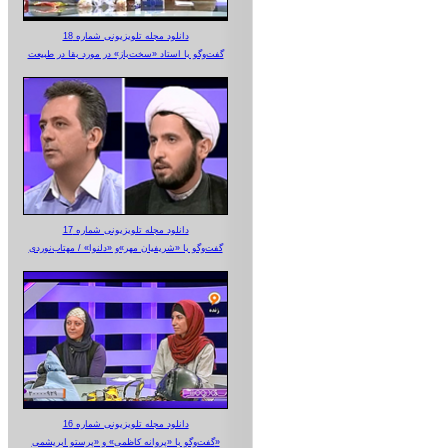
دانلود مجله تلویزیونی شماره 18
گفت‌وگو با استاد «سخت‌باز» در مورد بقا در طبیعت
دانلود مجله تلویزیونی شماره 17
گفت‌وگو با «شریفیان مهر»‌و «دلنوا» / مهتاب‌نوردی
دانلود مجله تلویزیونی شماره 16
گفت‌وگو با «پروانه کاظمی» و «پرستو‌ ابریشمی»