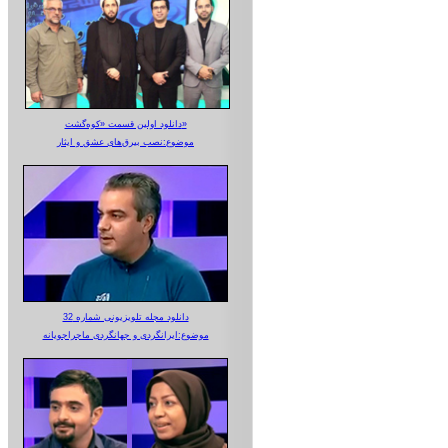
دانلود اولین قسمت «کوه‌گشت»
موضوع:نصب بیرق‌های عشق و ایثار
دانلود مجله تلویزیونی شماره 32
موضوع:ایرانگردی و جهانگردی ماجراجویانه