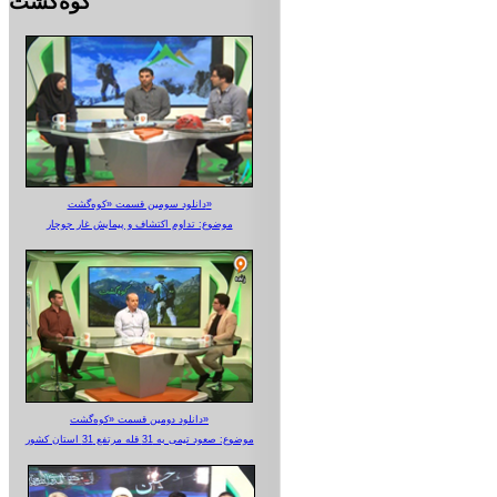
کوه‌گشت
دانلود سومین قسمت «کوه‌گشت»
موضوع: تداوم اکتشاف و پیمایش غار جوجار
دانلود دومین قسمت «کوه‌گشت»
موضوع: صعود تیمی به 31 قله مرتفع 31 استان کشور