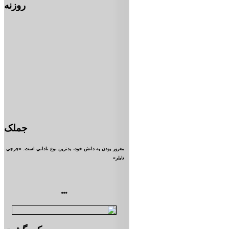
روزنه
جملک
مغرور بودن به دانش خود، بدترين نوع ناداني است. «جرجي
تايلر»
***