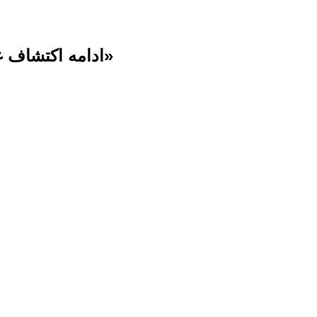
«ادامه اکتشاف غار جوجار عمیق ترین غار ایران» در برنامه تلویزیونی«کوه گشت»