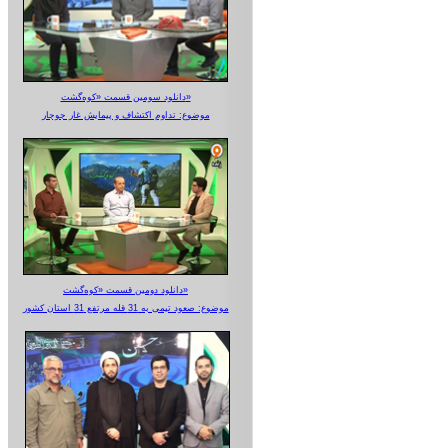
دانلود سومین قسمت «کوه‌گشت»
موضوع: تداوم اکتشاف و پیمایش غار جوجار
دانلود دومین قسمت «کوه‌گشت»
موضوع: صعود تیمی به 31 قله مرتفع 31 استان کشور