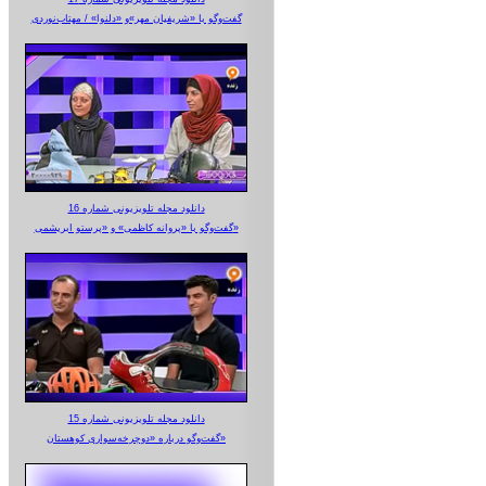
گفت‌وگو با «شریفیان مهر»‌و «دلنوا» / مهتاب‌نوردی
دانلود مجله تلویزیونی شماره 16
گفت‌وگو با «پروانه کاظمی» و «پرستو‌ ابریشمی»
دانلود مجله تلویزیونی شماره 15
گفت‌وگو درباره «دوچرخه‌سواری کوهستان»