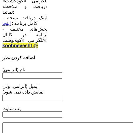
تلگرامی «کوه‌گشت»
دریافت و ملاحظه
نمائید:
- لینک دریافت نسخه
کامل برنامه :
اینجا
- بخش‌های مختلف
برنامه در کانال
تلگرامی «کوه‌نوشت»:
koohnevesht @
اضافه کردن نظر
نام (الزامی)
ایمیل (الزامی، ولی
نمایش داده نمی شود)
وب سایت