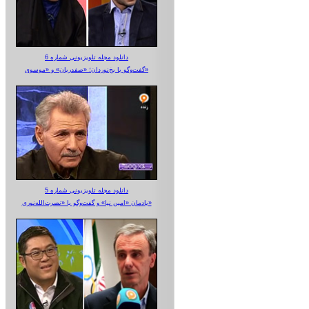
دانلود مجله تلویزیونی شماره 6
گفت‌وگو با یخ‌نوردان؛ «صفدریان» و «موسوی»
دانلود مجله تلویزیونی شماره 5
یادمان «امین نیا» و گفت‌وگو با «نصرت‌الله‌نوری»