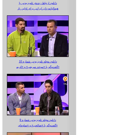
دانلود ارتباط زنده‌ی تلویزیونی‌ با
هیمالیانوردان ایرانی برای اولین بار
دانلود مجله تلویزیونی شماره 10
گفت‌وگو با «موحد سریعی» و «کریم»
دانلود مجله تلویزیونی شماره 9
گفت‌وگو با «صالحی» و «ساوه‌ای»