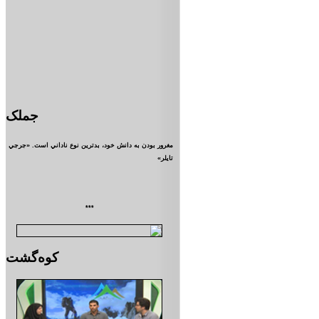
جملک
مغرور بودن به دانش خود، بدترين نوع ناداني است. «جرجي
تايلر»
***
کوه‌گشت