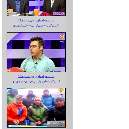
دانلود مجله تلویزیونی شماره 12
گفت‌وگو با «حسن‌گرامی»و«امیدآمحمدی»
دانلود مجله تلویزیونی شماره 11
گفت‌وگو با «امیرجلوانی»در مورد دره‌نوردی