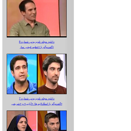
دانلود مجله تلویزیونی شماره 8
گفت‌وگو با «عظیم قیچی ساز»
دانلود مجله تلویزیونی شماره 7
گفت‌وگو با اسلک‌لاینرها؛ «آبایی» و «شریفی»