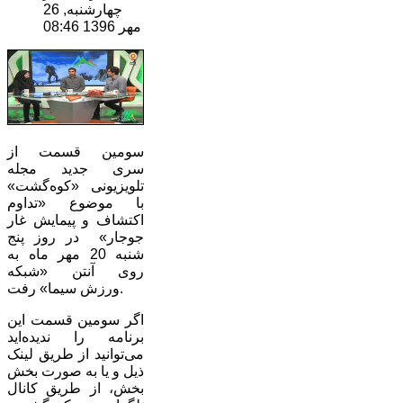
چهارشنبه, 26
مهر 1396 08:46
سومین قسمت از
سری جدید مجله
تلویزیونی «کوه‌گشت»
با موضوع «تداوم
اکتشاف و پیمایش غار
جوجار» در روز پنج
شنبه 20 مهر ماه به
روی آنتن «شبکه
ورزش سیما» رفت.
اگر سومین قسمت این
برنامه را ندیده‌اید
می‌توانید از طریق لینک
ذیل و یا به صورت بخش
بخش، از طریق کانال