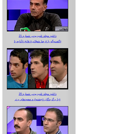
دانلود مجله تلویزیونی شماره 21
گفت‌وگو با «رضا شهلائی» فاتح «آناپورنا»
دانلود مجله تلویزیونی شماره 20
با برگزیدگان «جشنواره صعودهای برتر»