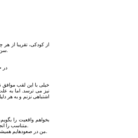
از کودکی، تقریبا از هر 
سن یازده سالگی، پدرم مرا به سالن های سنگنوردی برد، و از همان لحظه، شروع حرفه ای شدن من بود.
در حدود 25 تا 30 ساعت هفتگی، یا صعود طبیعی
خیلی با این لقب موافق 
نیز می ترسد. اما به عل
اشتباهی نزنم و به هر دل
بخواهم واقعیت را بگویم،
متناسب را انجام داده بودم. زمانی که به بالای مسیر، رسیدم خوشحالی وصف نشدنی تمام وجودم را فرا گرفته بود.
من در صعودهایم همیشه اولین و آخرین نکته ای که مدنظر دارم، صعود سلامت و ایمن است به دور از هرگونه حس قهرمانانه.