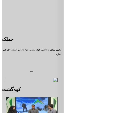
جملک
مغرور بودن به دانش خود، بدترين نوع ناداني است. «جرجي
تايلر»
***
کوه‌گشت