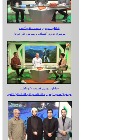
دانلود سومین قسمت «کوه‌گشت»
موضوع: تداوم اکتشاف و پیمایش غار جوجار
دانلود دومین قسمت «کوه‌گشت»
موضوع: صعود تیمی به 31 قله مرتفع 31 استان کشور