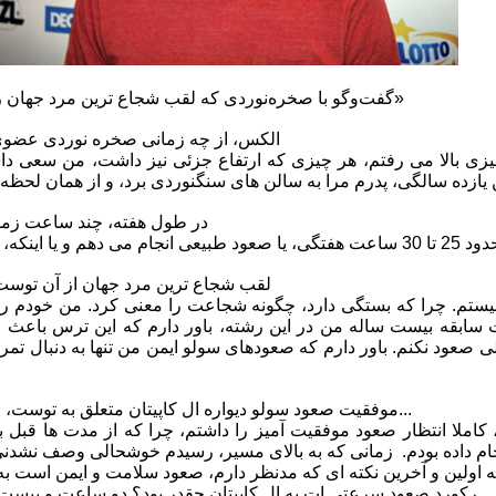
گفت‌وگو با صخره‌نوردی که لقب شجاع ترین مرد جهان را با خود دارد! ... «الکس هانولد»
-الکس، از چه زمانی صخره نوردی عضوی
چیزی بالا می رفتم، هر چیزی که ارتفاع جزئی نیز داشت، من سعی داشتم 
-در طول هفته، چند ساعت زما
 انجام می دهم و یا اینکه، تمرینات بدنیم را دنبال می کنم
-لقب شجاع ترین مرد جهان از آن توس
نیستم. چرا که بستگی دارد، چگونه شجاعت را معنی کرد. من خودم ر
ت سابقه بیست ساله من در این رشته، باور دارم که این ترس باعث 
یلی صعود نکنم. باور دارم که صعودهای سولو ایمن من تنها به دنبال ت
بیدار م
-موفقیت صعود سولو دیواره ال کاپیتان متعلق به توست، از حس و حال آن لحظاتت بگو...
 کاملا انتظار صعود موفقیت آمیز را داشتم، چرا که از مدت ها قبل 
رکورد صعود سرعتی ات به ال کاپیتان چقدر بود؟ دو ساعت و بیست و سه دقیقه و پنجاه و یک ثانیه.