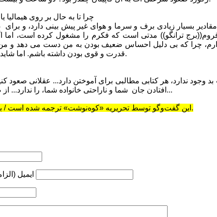
-چرا تا به حال بر روی هیمالیا
که مقادیر بسیار زیادی برف و سرما و هوای غیر پیش بینی دارد، و برای
قروم((برج ترانگو)) مدتی است که فکرم را مشغول کرده است، اما اگ
د ندارم، چرا که بی دلیل احساس ضعیف بودن به من دست می دهد و
قدرت و قوی بودن داشته باشم. اما شاید یک روزی این کار را انجام دهم.
ب بد وجود ندارد، هر کتابی مطالبی برای آموختن دارد... عقلانی صعود 
افتادن جان شما و ناراحتی خانواده شما، را ندارد... از صعودهایتان نهایت لذت را ببرید...
این گفت‌وگو توسط تحریریه «کوه‌نوشت» ترجمه شده است / برداشت با ذکر منبع مجاز است.
ایمیل (الزا