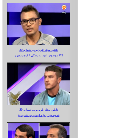
دانلود مجله تلویزیونی شماره 30
موضوع: امید به زندگی / کوه‌نوردی و MS
دانلود مجله تلویزیونی شماره 29
موضوع: پروژه کوه‌نوردی «سیمرغ»