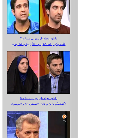
دانلود مجله تلویزیونی شماره 7
گفت‌وگو با اسلک‌لاینرها؛ «آبایی» و «شریفی»
دانلود مجله تلویزیونی شماره 6
گفت‌وگو با یخ‌نوردان؛ «صفدریان» و «موسوی»