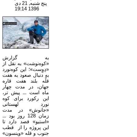
پنج شنبه, 21 دی
1396 19:14
به گزارش
«کوه‌نوشت» به نقل از
«دِوِست»؛ این کوه‌نورد
به دنبال صعود به هفت
قلّه بلند هفت قاره
جهان، در مدت چهار
ماه است ... پیش تر،
این رکورد برای کوه
نورد لهستانی
«جانوش» در مدت
زمان 128 روز بود ...
«استیو» قصد دارد تا
این پروژه را از قطب
جنوب و قله «وینسون»