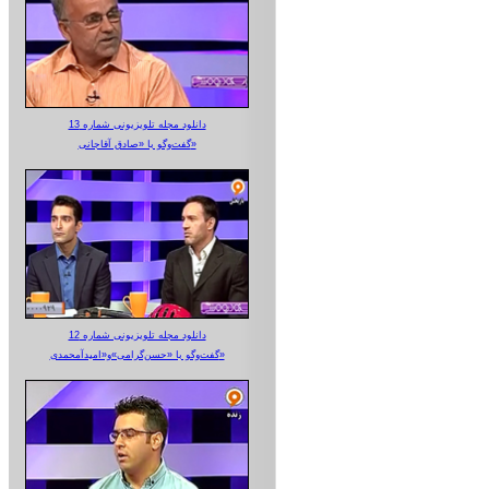
دانلود مجله تلویزیونی شماره 13
گفت‌وگو با «صادق آقاجانی»
دانلود مجله تلویزیونی شماره 12
گفت‌وگو با «حسن‌گرامی»و«امیدآمحمدی»