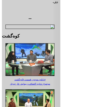
تايلر»
***
کوه‌گشت
دانلود سومین قسمت «کوه‌گشت»
موضوع: تداوم اکتشاف و پیمایش غار جوجار