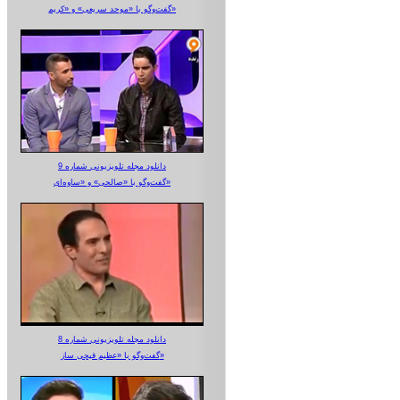
گفت‌وگو با «موحد سریعی» و «کریم»
دانلود مجله تلویزیونی شماره 9
گفت‌وگو با «صالحی» و «ساوه‌ای»
دانلود مجله تلویزیونی شماره 8
گفت‌وگو با «عظیم قیچی ساز»