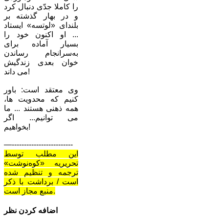
را کاملا جدّی دنبال کرد
و در بهار گذشته بر
بلندای «لوتسه» ایستاد
... او اکنون خود را
بسیار آماده برای
به‌سرانجام رساندن
خوان بعدی زندگیش
می داند!
وی معتقد است: باور
کنیم که محدویت ها،
همه ذهنی هستند ... ما
می توانیم... اگر
بخواهیم!
—-------------------------
این مطلب توسط
تحریریه «کوه‌نوشت»
ترجمه و تنظیم شده
است / برداشت با ذکر
منبع مجاز است.
اضافه کردن نظر