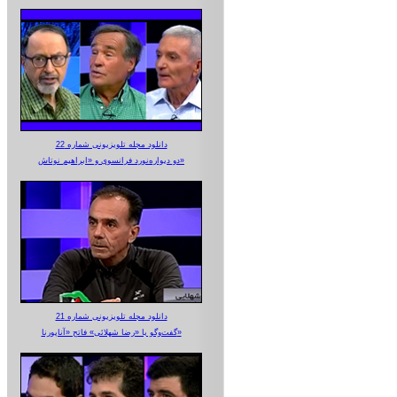
دانلود مجله تلویزیونی شماره 22
دو دیواره‌نورد فرانسوی و «ابراهیم نوتاش»
دانلود مجله تلویزیونی شماره 21
گفت‌وگو با «رضا شهلائی» فاتح «آناپورنا»