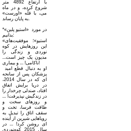
با ارتفاع 4892 متر
شروع کرده، و در ماه
می، با قلّه «اورست»
به پایان رساند.
*در مورد «استیو پلین»
بدانیم:
«استیو»؛ موفقیت‌های
این روزهایش در کوه
نوردی و زندگی را
مدیون یک چیز است...
ناکامی! ... و بیماری!
او به دنبال قطع امید
پزشکان پس از سانحه
ای که در سال 2014،
در دریا برایش اتفاق
افتاد، صندلی چرخدار را
در زندگیش نپذیرفت! ...
و روزهای سخت و
طاقت فرسا، تخت و
سقف اتاق را تبدیل به
رویاهایی شیرین از آینده
ای روشن کرد! ... در
سال 2015 کوه‌نوردی