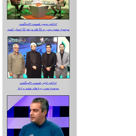
دانلود دومین قسمت «کوه‌گشت»
موضوع: صعود تیمی به 31 قله مرتفع 31 استان کشور
دانلود اولین قسمت «کوه‌گشت»
موضوع:نصب بیرق‌های عشق و ایثار