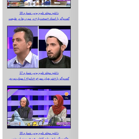
دانلود مجله تلویزیونی شماره 18
گفت‌وگو با استاد «سخت‌باز» در مورد بقا در طبیعت
دانلود مجله تلویزیونی شماره 17
گفت‌وگو با «شریفیان مهر»‌و «دلنوا» / مهتاب‌نوردی
دانلود مجله تلویزیونی شماره 16
گفت‌وگو با «پروانه کاظمی» و «پرستو‌ ابریشمی»