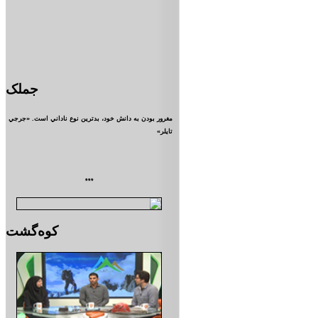
جملک
مغرور بودن به دانش خود، بدترين نوع ناداني است. «جرجي
تايلر»
***
کوه‌گشت