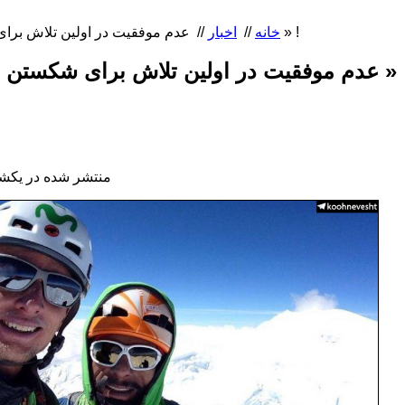
عدم موفقیت در اولین تلاش برای شکستن رکورد در «آکونکاگوآ » !
خانه
//
اخبار
//
در اولین تلاش برای شکستن رکورد در «آکونکاگوآ » !
منتشر شده در یکشنبه, 24 دی 396