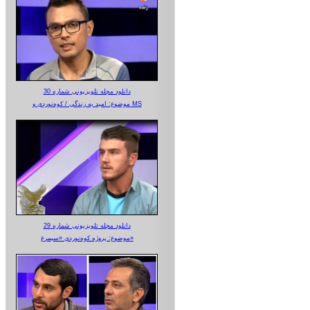
دانلود مجله تلویزیونی شماره 30
موضوع: امید به زندگی / کوه‌نوردی و MS
دانلود مجله تلویزیونی شماره 29
موضوع: پروژه کوه‌نوردی «سیمرغ»