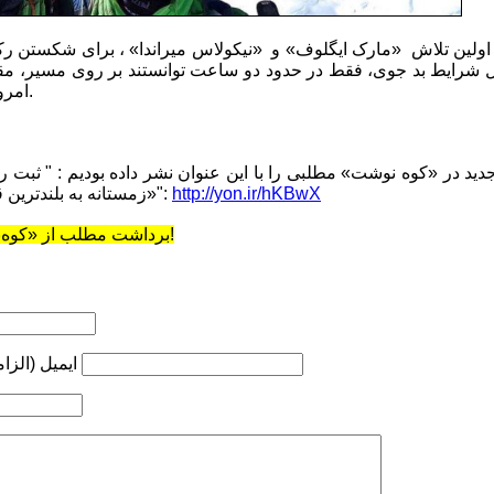
ولین تلاش «مارک ایگلوف» و «نیکولاس میراندا» ، برای شکستن رکور
 دلیل شرایط بد جوی، فقط در حدود دو ساعت توانستند بر روی مسیر، مق
امروز یکشنبه، 14 ژانویه خواهد بود.
دید در «کوه نوشت» مطلبی را با این عنوان نشر داده بودیم : " ثبت
http://yon.ir/hKBwX
زمستانه به بلندترین قله امریکای جنوبی: «آکونکاگوآ»":
برداشت مطلب از «کوه‌نوشت» با ذکر منبع مجاز است!
ایمیل (الزا