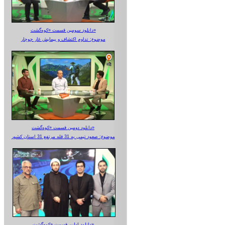
دانلود سومین قسمت «کوه‌گشت»
موضوع: تداوم اکتشاف و پیمایش غار جوجار
دانلود دومین قسمت «کوه‌گشت»
موضوع: صعود تیمی به 31 قله مرتفع 31 استان کشور
دانلود اولین قسمت «کوه‌گشت»