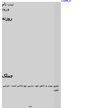
ثبت نام
ورود
روزنه
جملک
مغرور بودن به دانش خود، بدترين نوع ناداني است. «جرجي
تايلر»
***