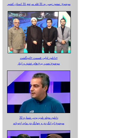
موضوع: صعود تیمی به 31 قله مرتفع 31 استان کشور
دانلود اولین قسمت «کوه‌گشت»
موضوع:نصب بیرق‌های عشق و ایثار
دانلود مجله تلویزیونی شماره 32
موضوع:ایرانگردی و جهانگردی ماجراجویانه