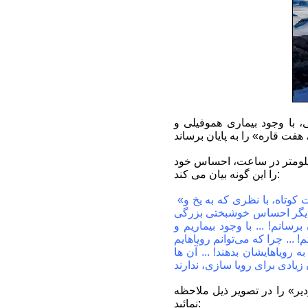
ی سی نیوز»: «کریس بومباردیر» 31 ساله امریکایی، با وجود بیماری هموفیلی و
ایستادن بر قله «وینسون» در غرب جنوبگان، در دمای 28-درجه و با سرعت باد 30 کیلومتر در ساعت، احساس خود
را این گونه بیان می کند:
«به علت هوای متشنج، مدت زمان کوتاهی توانستم بر بلندای وینسون، بایستم، اما در همان مدت کوتاه، با نظری که به یخ و
ت دیگر احساس خوشبختی بزرگی
سانم! ... با وجود بیماریم و
.. چرا که می‌توانم رویاهایم
رویاهایشان بدهند! ... آن ها
ر» را در تصویر ذیل ملاحظه
نمائید: