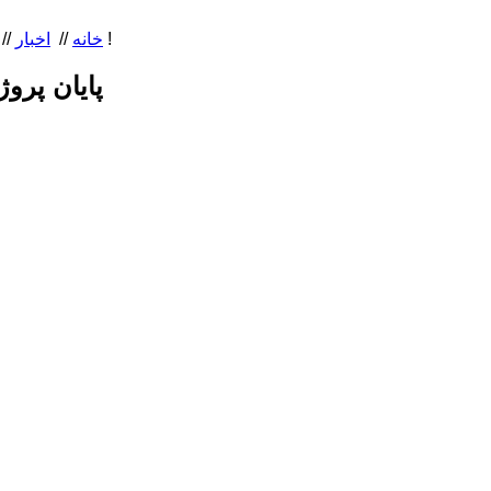
پایان پروژه «هفت قله هفت قاره» برای نخستین بار و ثبت رکوردی جدید ... توسط یک بیمار هموفیلی !
خانه
//
اخبار
//
پایان پرو