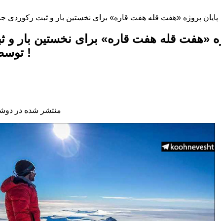
ژه «هفت قله هفت قاره» برای نخستین بار و ثب
توسط یک بیمار هموفیلی !
منتشر شده در دوشنبه, 25 دی 396