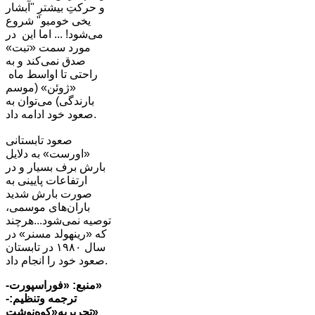
و حرکتِ بیشترِ "آبشار
یخی خومبو" شروع
می‌شود! ... اما این در
مورد سمت «تبت»
صدق نمی‌کند و به
راحتی تا اواسط ماه
«ژوئن» (موسم
بارندگی) می‌توان به
صعود خود ادامه داد.
صعود تابستانی
«اورست» به دلایل
بارش برف بسیار و در
ارتفاعات پایینی به
صورت بارش شدید
باران‌های موسمی،
توصیه نمی‌شود...هرچند
که «رینهولد مسنر» در
سال ١٩٨٠ در تابستان
صعود خود را انجام داد.
-منبع: «فوراسپورت»
-ترجمه وتنظیم:
تحریریه«کوه‌نوشت»