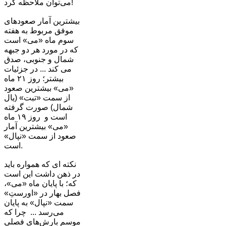
می‌توان ملاحظه کرد!
بیشترین آمار صعودهای
موفق مربوط به هفته
سوم ماه «می» است
که در مورد هر دو جبهه
شمال و جنوبی، صدق
می کند ... در جزئیات
بیشتر؛ روز ٢١ ماه
«می» بیشترین صعود
از سمت «تبت» (یال
شمال) صورت گرفته
است و روز ١٩ ماه
«می» بیشترین آمار
صعود از سمت «نپال»
است.
نکته ای که همواره باید
در ذهن داشت این است
که؛ با پایان ماه «می»،
فصل بهار در «اورستِ»
سمت «نپال» به پایان
می‌رسد ... چرا که
موسم بارش‌های فصلی