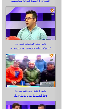
گفت‌وگو با «حسن‌گرامی»و«امیدآمحمدی»
دانلود مجله تلویزیونی شماره 11
گفت‌وگو با «امیرجلوانی»در مورد دره‌نوردی
دانلود ارتباط زنده‌ی تلویزیونی‌ با
هیمالیانوردان ایرانی برای اولین بار