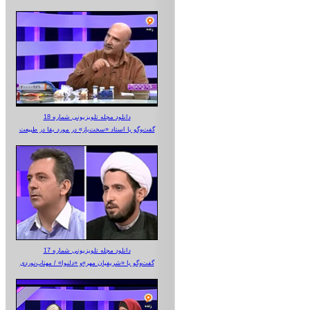
دانلود مجله تلویزیونی شماره 18
گفت‌وگو با استاد «سخت‌باز» در مورد بقا در طبیعت
دانلود مجله تلویزیونی شماره 17
گفت‌وگو با «شریفیان مهر»‌و «دلنوا» / مهتاب‌نوردی