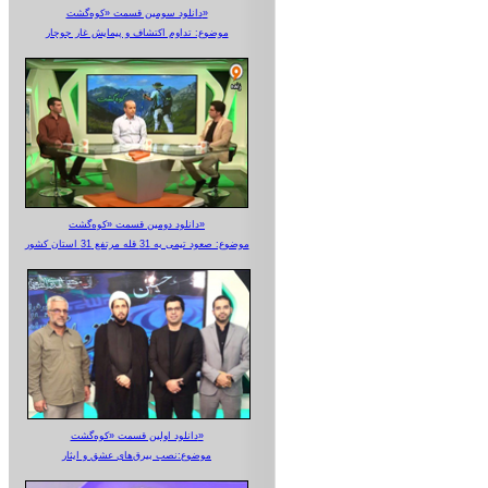
دانلود سومین قسمت «کوه‌گشت»
موضوع: تداوم اکتشاف و پیمایش غار جوجار
دانلود دومین قسمت «کوه‌گشت»
موضوع: صعود تیمی به 31 قله مرتفع 31 استان کشور
دانلود اولین قسمت «کوه‌گشت»
موضوع:نصب بیرق‌های عشق و ایثار