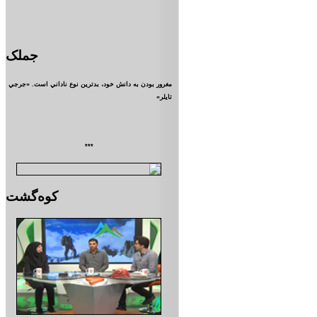
جملک
مغرور بودن به دانش خود، بدترين نوع ناداني است. «جرجي
تايلر»
***
کوه‌گشت