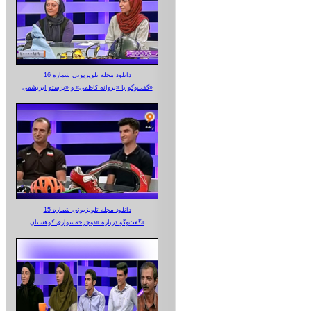
دانلود مجله تلویزیونی شماره 16
گفت‌وگو با «پروانه کاظمی» و «پرستو‌ ابریشمی»
دانلود مجله تلویزیونی شماره 15
گفت‌وگو درباره «دوچرخه‌سواری کوهستان»