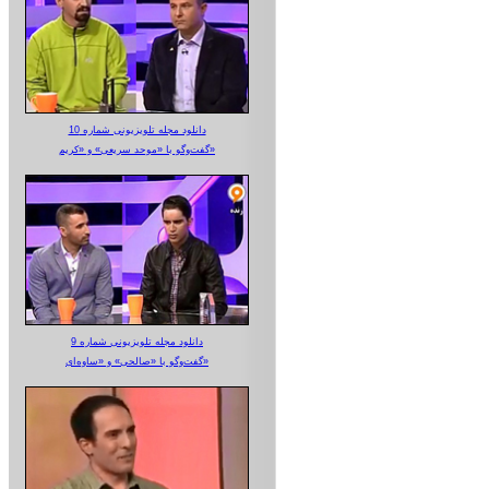
دانلود مجله تلویزیونی شماره 10
گفت‌وگو با «موحد سریعی» و «کریم»
دانلود مجله تلویزیونی شماره 9
گفت‌وگو با «صالحی» و «ساوه‌ای»