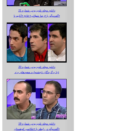
دانلود مجله تلویزیونی شماره 21
گفت‌وگو با «رضا شهلائی» فاتح «آناپورنا»
دانلود مجله تلویزیونی شماره 20
با برگزیدگان «جشنواره صعودهای برتر»
دانلود مجله تلویزیونی شماره 19
گفت‌وگو در رابطه با «عکاسی کوهستان»