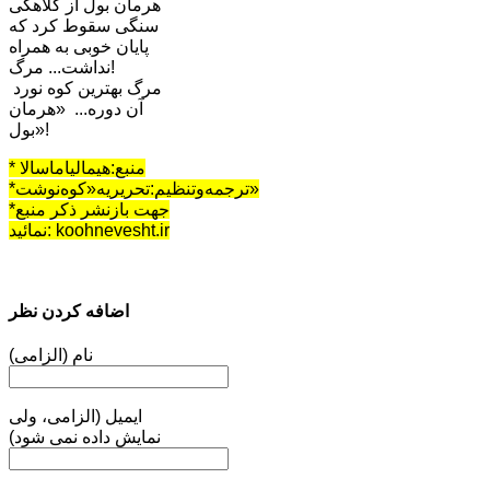
هرمان بول از کلاهکی
سنگی سقوط کرد که
پایان خوبی به همراه
نداشت... مرگ!
مرگ بهترین کوه نورد
آن دوره... «هرمان
بول»!
* منبع:هیمالیاماسالا
*ترجمه‌وتنظیم:تحریریه«کوه‌نوشت»
*جهت بازنشر ذکر منبع
نمائید: koohnevesht.ir
اضافه کردن نظر
نام (الزامی)
ایمیل (الزامی، ولی
نمایش داده نمی شود)