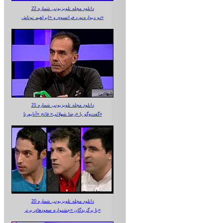
دانلود مجله تلویزیونی شماره 22
دو دیواره‌نورد فرانسوی و «ابراهیم نوتاش»
دانلود مجله تلویزیونی شماره 21
گفت‌وگو با «رضا شهلائی» فاتح «آناپورنا»
دانلود مجله تلویزیونی شماره 20
با برگزیدگان «جشنواره صعودهای برتر»