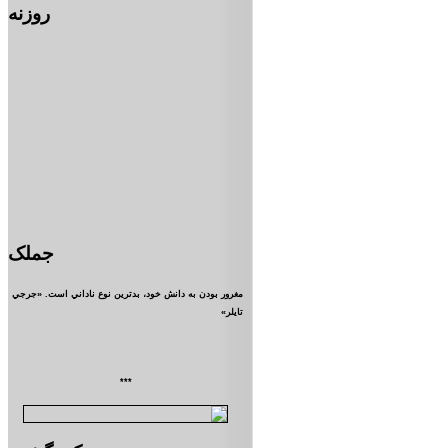
روزنه
جملک
مغرور بودن به دانش خود، بدترين نوع ناداني است. «جرجي
تايلر»
***