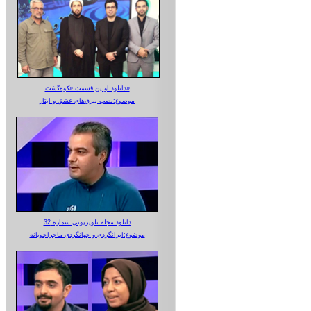
دانلود اولین قسمت «کوه‌گشت»
موضوع:نصب بیرق‌های عشق و ایثار
دانلود مجله تلویزیونی شماره 32
موضوع:ایرانگردی و جهانگردی ماجراجویانه