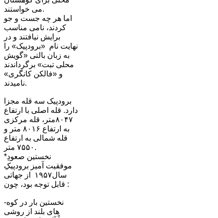
می خواستند.
اما هر چه جست و جو
کردند، نامی مناسب
برایش نیافتند و در
نهایت نام «برودپیک» را
به زبان بالتی «گویش
محلی تبت» برگرداندند
و «فالکن کانگری»
نامیدند.
برودپیک سه قله مجزا
دارد. قله اصلی با ارتفاع
٨٠۴٧متر، قله مرکزی
به ارتفاع ٨٠١۶ متر و
قله شمالی به ارتفاع
٧۵۵٠ متر.
*نخستین صعودِ
موفقیت آمیز برودپیکِ
سال١٩۵٧ از جهاتی
قابل توجه بود، چون :
-نخستین بار در کوه
های بلند از روشی