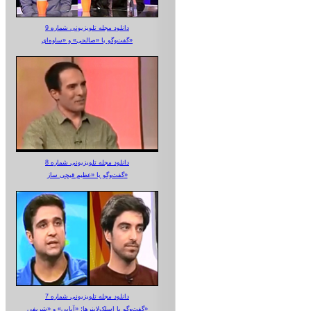
دانلود مجله تلویزیونی شماره 9
گفت‌وگو با «صالحی» و «ساوه‌ای»
دانلود مجله تلویزیونی شماره 8
گفت‌وگو با «عظیم قیچی ساز»
دانلود مجله تلویزیونی شماره 7
گفت‌وگو با اسلک‌لاینرها؛ «آبایی» و «شریفی»