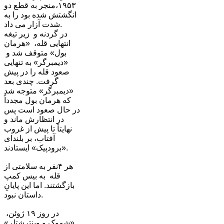
١٩۵٣،منجر به قطع دو
انگشتش شده بود را به
شدت آزار می داد.
در گردنه و زیر تیغه
انتهایی قله، «هرمان
بول» متوقف شد و
«دیمبرگر» به تنهایی
صعود قله را در پیش
گرفت. چندی بعد
«دیمبرگر» متوجه شد
که هرمان بول مجدداً
در حال صعود است پس
در انتظارش ماند و
نهایتاً تا پیش از غروب
آفتاب، بر بلندای
«برودپیک» ایستادند.
هر ۴نفر به سلامتی از
قله به بیس کمپ
بازگشتند. اما این پایانِ
داستان نبود.
در روز ١٩ ژوئن،
«شموک و وینترشتلر»