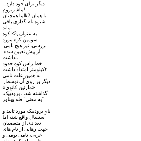
دیگر برای خود دارد...
ماشربروم!
اما همچنانk2 با همان
شیوه نام گذاری باقی
ماند.
کوه k3, به عنوان
سومین کوه مورد
بررسی، نیز هیچ نامی
از پیش تعیین شده
نداشت.
خط راس کوه حدود
٢کیلومتر امتداد داشت
به همین علت نامی
دیگر بر روی آن توسط ِ
«مارتین کانوِی»
گذاشته شد... برودپیک.
به معنی" قله پهناور"
نامِ برودپیک مورد تایید و
استقبال واقع شد، اما
تعدادی از متعصبان
جهت رهایی از نام های
غربی، نامی بومی و
محلی برای کوهستان