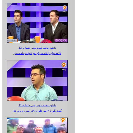
دانلود مجله تلویزیونی شماره 12
گفت‌وگو با «حسن‌گرامی»و«امیدآمحمدی»
دانلود مجله تلویزیونی شماره 11
گفت‌وگو با «امیرجلوانی»در مورد دره‌نوردی