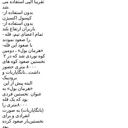
تقریباً آلپی استفاده می
شد.
-بدون استفاده از
کپسول اکسیژن
-بدون استفاده از
باربران ارتفاع بلند
-تمام اعضای تیم، قله
را صعود نمودند.
-با صعود این قله
«هرمان بول» ، دومین
کوه نوردی شد که در ٢
نخستین صعود کوه های
٨٠٠٠ متری حضور
داشت...نانگاپاربات و
برودپیک
البته پیش از این
«هرمان بول» به
عنوان نخستین فردی
بود که یک قله
٨٠٠٠متری را
(نانگاپاربات) به صورت
انفرادی و برای
نخستین‌بار صعود کرده
بود.