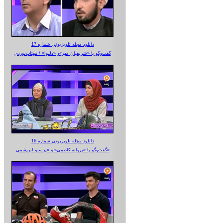
دانلود مجله تلویزیونی شماره 17
گفت‌وگو با «شریفیان مهر»‌و «دلنوا» / مهتاب‌نوردی
دانلود مجله تلویزیونی شماره 16
گفت‌وگو با «پروانه کاظمی» و «پرستو‌ ابریشمی»