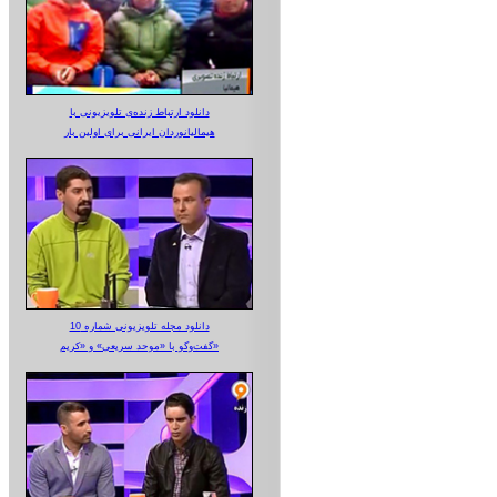
دانلود ارتباط زنده‌ی تلویزیونی‌ با
هیمالیانوردان ایرانی برای اولین بار
دانلود مجله تلویزیونی شماره 10
گفت‌وگو با «موحد سریعی» و «کریم»