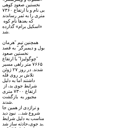
نخستین صعودِ کوهی
بی نام و با ارتفاع ٧٣۶٠
متری را به ثمر رساندند
که بعدها نام کوه
«اسکیل برام» گذارده
شد.
همچنین تیم "هرمان
بول و دیمبرگر" به قصد
نخستین صعود
"چوگولیزا" با ارتفاع
٧۶۶۵ متر راهی مسیر
شدند. در روز ٢٧ ژوئن
تلا‌ش بر روی قله
داشتند اما به دلیل
شرایط جوی بد، از
ارتفاع ٧٣٠٠ متری
مجبور به بازگشت
شدند.
و تراژدی از همین جا
شروع شد... نبودِ دید
مناسب به دلیل شرایط
بد جوی،حادثه ساز شد.