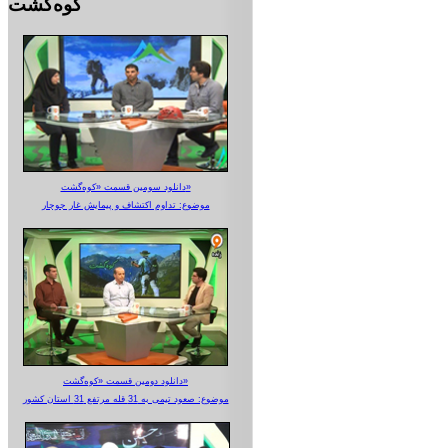
کوه‌گشت
دانلود سومین قسمت «کوه‌گشت»
موضوع: تداوم اکتشاف و پیمایش غار جوجار
دانلود دومین قسمت «کوه‌گشت»
موضوع: صعود تیمی به 31 قله مرتفع 31 استان کشور