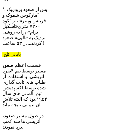
*پس از صعود برودپیک ،
"مارکوس شموک و
فریتس وینترشتلر "کوه
٧٣۶٠ متری«اسکیل
برام» ،را به روشی
نزدیک به «آلپی» صعود
کردند...در ۵٣ ساعت !
پایانی تلخ
قسمت اعظم صعودِ
مسیر توسط تیم ۴نفره
اتریشی، با استفاده از
طناب هایِ ثابت گذاری
شده توسط اکسپدیشن
تیم آلمانی های سال
١۹۵۴،بود که البته تلاشِ
آن تیم بی نتیجه ماند.
در طول مسیر صعود،
اتریشی ها سه کمپ
برپا نمودند.