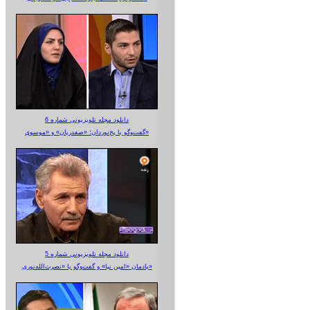
دانلود مجله تلویزیونی شماره 6
گفت‌وگو با یخ‌نوردان؛ «صفدریان» و «موسوی»
دانلود مجله تلویزیونی شماره 5
یادمان «امین نیا» و گفت‌وگو با «نصرت‌الله‌نوری»