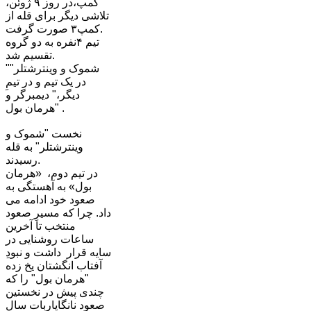
کمپ،در روز ٩ ژوئن،
تلاشی دیگر برای قله از
کمپ٣ صورت گرفت.
تیم ۴نفره به دو گروه
تقسیم شد.
"شموک و وینترشتلر"
در یک تیم و در تیمِ
دیگر،" دیمبرگر و
هرمان بول" .
نخست "شموک و
وینترشتلر" به قله
رسیدند.
در تیم دوم، «هرمان
بول» به آهستگی به
صعود خود ادامه می
داد. چرا که مسیرِ صعود
منتخب تا آخرین
ساعات روشنایی در
سایه قرار داشت و نبودِ
آفتاب انگشتان یخ زده
"هرمان بول" را که
چندی پیش در نخستین
صعود نانگاپاربات سال