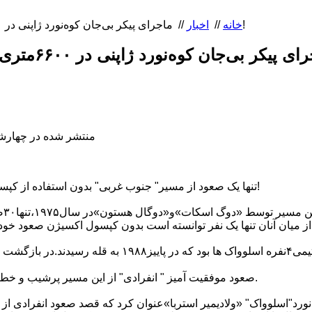
ماجرای پیکر بی‌جان کوه‌نورد ژاپنی در ۶۶٠٠متری «اورست» چه بود؟!
خانه
//
اخبار
//
منتشر شده در چهارشنبه, 06 تیر 397
*تنها یک صعود از مسیر" جنوب غربی" بدون استفاده از کپسول اکسیژن، انجام شده است!
از 
صعود موفقیت آمیز " انفرادی" از این مسیر پرشیب و خطرناک، تاکنون انجام نشده است.
٢٠١٧، کوه نورد"اسلوواک" «ولادیمیر استربا»عنوان کرد که قصد صعود انفرادی از ا