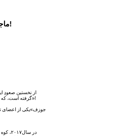
ماجرای پیکر بی‌جان کوه‌نورد ژاپنی در ۶۶٠٠متری «اورست» چه بود؟!
گرفته است، که از میان آنان تنها یک نفر توانسته است بدون کپسول اکسیژن صعود خود را انجام دهد...«جوزف جاست»!
در سال