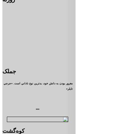
جملک
مغرور بودن به دانش خود، بدترين نوع ناداني است. «جرجي
تايلر»
***
کوه‌گشت