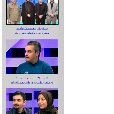
دانلود اولین قسمت «کوه‌گشت»
موضوع:نصب بیرق‌های عشق و ایثار
دانلود مجله تلویزیونی شماره 32
موضوع:ایرانگردی و جهانگردی ماجراجویانه