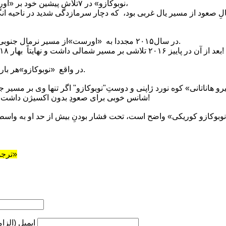
«نوبوکازو» در ٧تلاش پیشین خود بر «اورست»،۶تلاش در پاییز داشت،
ال ٢٠١٢،به دنبالِ صعود از مسیر یال غربی بود، که دچار سرمازدگی شدید در ن
در سال٢٠١۵ مجددا به «اورست»از مسیر نرمال جنوبی و به صورت انفرادی بازگشت.
بعد از آن در پاییز ٢٠١۶ تلاشی بر مسیر شمالی داشت و نهایتاً بهار ٢٠١٨ تلاش بر مسیر جنوب غربی!
در واقع «نوبوکازو»هر بار فقط آرزوهایش را افزایش داد.
 هاناتانی» کوه نورد ژاپنی و دوستِ"نوبوکازو" اگر تنها وی بر مسیر
شانس خوبی برای صعودِ بدون اکسیژن داشت... البته به صورت انفرادی، خیر!
نوبوکازو کوریکی» واضح است، تحت فشار بودنِ بیش از حد او به واسط
*ترجمه‌وتنظیم:تحریریه«کوه‌نوشت»
ایمیل (الزا