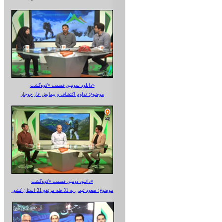
دانلود سومین قسمت «کوه‌گشت»
موضوع: تداوم اکتشاف و پیمایش غار جوجار
دانلود دومین قسمت «کوه‌گشت»
موضوع: صعود تیمی به 31 قله مرتفع 31 استان کشور