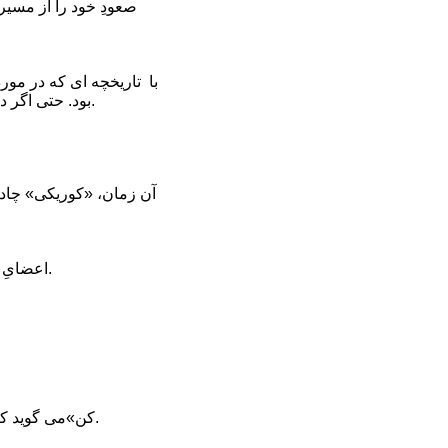
با تاریخچه ای که در مو
بود. حتی اگر در بالاترین وضعیت جسمانی نیز به سر می برد! ...که البته در شرایط جسمانی خوبی هم به سر نمی برد.
اعضایِ تیم رصد که پیش تر، صعود او را از یال نوپتسه فیلمبرداری نموده بودند، بالاخره توانستند او را پیدا کنند.
«کن»می گوید که با توجه به بعضی نکات، او باور دارد که«نوبوکازو»هدفش فقط گام گذاشتن بر روی قله بوده است.