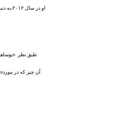
او در س
طبق نظر «یوساهیرو
آن چیز که در مورد«