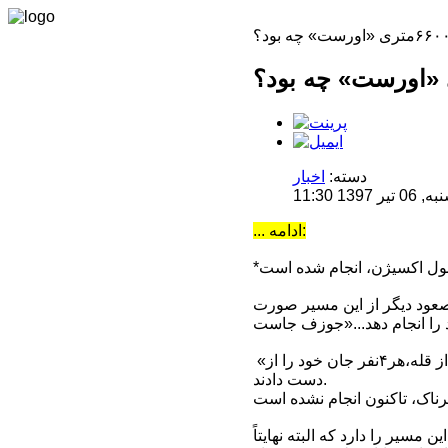
دسته:
اخبار
1 11:30
... ادامه:
نخستین صعودِ این مسیر توسط «دوگ اسکات»و«دوگال هستون»در سال١٩٧۵،تنها٣٠صعود دیگر از این مسیر صورت
«جوزف»یکی از اعضای تیمی۴نفره اسلوواک ها بود که در پاییز١٩٨٨ به قله رسیدند.در بازگشت از قله،هر۴نفر جان خود را از
دست دادند.
ین مسیر را دارد که البته نهایتاً