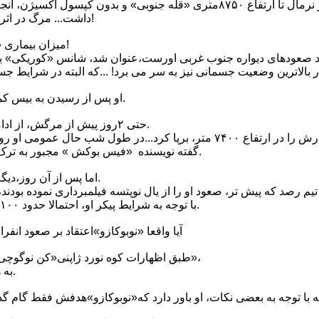
صعودِ خود را از مسیر نرمال تا ارتفاع ٨٧۵٠متری «قله جنوبی» و بدون کپسول
داشت... مرگ در اثر بیماری ارتفاع در گردنه جنوبی!
*میزان بیماری «نوبوکازوکوریکی» چقدر بود؟!
رد صعودهای دیواره جنوب غربی اورست،عنوان شد، شانس «کوریکی» برا
او پس از رسیدن به بیس کمپ، دچار سرفه های شدید شد.
حتی ٢روز پیش از مرگش، از ادامه سرفه هایش شکایت داشت.
آن زمان، «کوریکی» چادرش را در ارتفاع ٧۴٠٠ متر، برپا کرد...در طول شب
گفته نویسنده «فیس بوکش » مجبور به ترک ارتفاع و بازگشت به پائین شد.
اما پس از آن روز،دیگر هیچ اثری از وی مشاهده نشد.
با توجه به شرایط پیکر او، احتمالا حدود ١٠٠ تا ٢٠٠متر،سقوط داشته است.
*آیا واقعا «نوبوکازو»اعتقاد بر صعود ان
طبق اظهارات کوه نورد ژاپنی«کن نوگوچی» در روزنامه«آساهی شیمبون»،
به هیچ وجه این گونه فکر نمی کند.